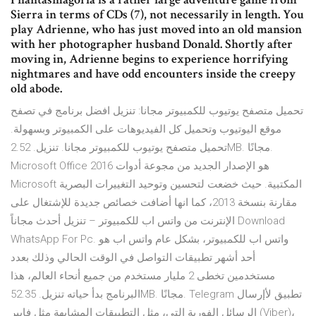
Sierra in terms of CDs (7), not necessarily in length. You
play Adrienne, who has just moved into an old mansion
with her photographer husband Donald. Shortly after
moving in, Adrienne begins to experience horrifying
nightmares and have odd encounters inside the creepy
old abode.
تحميل متصفح يوتيوب للكمبيوتر مجانا: تنزيل افضل برنامج في تصفح
موقع اليوتيوب وتحميل كل الفيديوهات على الكمبيوتر وبسهولة.
تحميل متصفح يوتيوب للكمبيوتر مجانا. تنزيل. 2.52MB. مجانًا.
Microsoft Office 2016 هو الإصدار الجديد من مجوعة أدوات
Microsoft المكتبية. حيث خضعت لتحسين وتوحيد التغييرات البصرية
مقارنة بنسخة 2013، كما انها أضافت خصائص جديدة للإشتغال على
الإنترنت من واتس اب للكمبيوتر – تنزيل أحدث مجاناً Download
WhatsApp For Pc. واتس اب للكمبيوتر، بشكل عام واتس اب هو
أحد أشهر تطبيقات التواصل في الوقت الحالي وذلك بعدد
مستخدمين تخطى 2 مليار مستخدم من جميع أنحاء العالم، هذا
البرنامج بدأ حياته تنزيل. 52.35MB. مجانًا. Telegram تطبيق لأإرسال
الرسائل الفورية التي، مثل التطبيقات المشابهة مثل فايبر (Viber)،