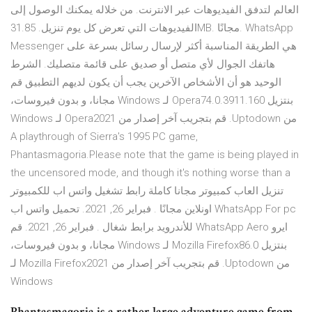
العالم لتدفق الفيديوهات عبر الانترنت. من خلاله يمكنك الوصول إلى
الفيديوهات التي تعرض كل يوم تنزيل. 31.85MB. مجانًا. WhatsApp
Messenger هي الطريقة المناسبة أكثر لإرسال رسائل بسرعة على
هاتفك الجوال لأي متصل أو صديق على قائمة متصليك. الشرط
الوحيد هو أن الأشخاص الآخرين يجب أن يكون لديهم التطبيق ‫قم
بنتزيل Opera74.0.3911.160 لـ Windows مجانا، و بدون فيروسات،
من Uptodown. قم بتجريب آخر إصدار من Opera2021 لـ Windows
A playthrough of Sierra's 1995 PC game,
Phantasmagoria.Please note that the game is being played in
the uncensored mode, and though it's nothing worse than a
تنزيل العاب كمبيوتر مجانا كاملة رابط تشغيل واتس اب للكمبيوتر
WhatsApp For pc اونلاين مجانًا . فبراير 26, 2021. تحميل واتس اب
ايرو WhatsApp Aero للأندرويد برابط شغال . فبراير 26, 2021. ‫قم
بنتزيل Mozilla Firefox86.0 لـ Windows مجانا، و بدون فيروسات،
من Uptodown. قم بتجريب آخر إصدار من Mozilla Firefox2021 لـ
Windows
Phantasmagoria is a rather large adventure game from