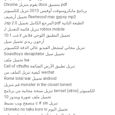
Chrome يقوم بتنزيل docx بتنسيق pdf
برنامج مايكروسوفت أوفيس 2013 تنزيل للكمبيوتر
تحميل أرشيف fleetwood mac gypsy mp3
Jsp 2.0 المرجع الكامل تحميل pdf الطبعة الثانية
تنزيل قائمة التعديل لـ roblox mobile
10.1 تحميل التطبيق اللوحي فلاش لاعب
أرجون ريدي تحميل سيل
تنزيل مجاني لمشغل الفيديو عالي الدقة للكمبيوتر
Soundtoys decapitator تحميل سيل
تحميل ملف lua
Call of cthulhu تنزيل تطبيق الأرض الضائعة
كيفية تنزيل الملف من wechat
Rome total war تحميل android
قم بتنزيل monster in the closet torrent
تنزيل نسخة مجانية من برنامج terrset (idrisi) للكمبيوتر
تحميل ملف صورة ويندوز 10
متصفح ويب بسيط c # sln تنزيل
Umineko no naku koro ni تحميل البوم