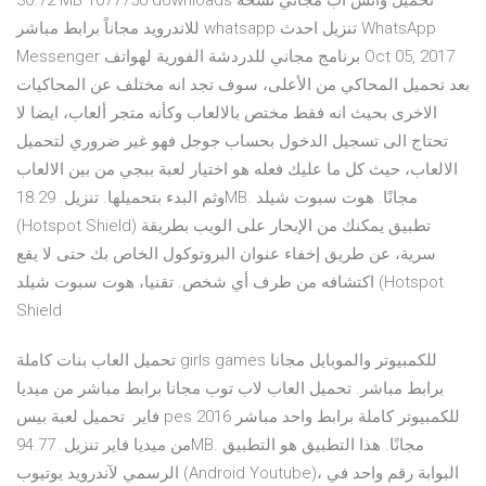
30.72 MB 1077750 downloads تحميل واتس اب مجاني نسخة
للاندرويد مجاناً برابط مباشر whatsapp تنزيل احدث WhatsApp
Messenger برنامج مجاني للدردشة الفورية لهواتف Oct 05, 2017
بعد تحميل المحاكي من الأعلى، سوف تجد انه مختلف عن المحاكيات
الاخرى بحيث انه فقط مختص بالالعاب وكأنه متجر ألعاب، ايضا لا
تحتاج الى تسجيل الدخول بحساب جوجل فهو غير ضروري لتحميل
الالعاب، حيث كل ما عليك فعله هو اختيار لعبة ببجي من بين الالعاب
وثم البدء بتحميلها. تنزيل. 18.29MB. مجانًا. هوت سبوت شيلد
(Hotspot Shield) تطبيق يمكنك من الإبحار على الويب بطريقة
سرية، عن طريق إخفاء عنوان البروتوكول الخاص بك حتى لا يقع
اكتشافه من طرف أي شخص. تقنيا، هوت سبوت شيلد (Hotspot
Shield
تحميل العاب بنات كاملة girls games للكمبيوتر والموبايل مجانا
برابط مباشر. تحميل العاب لاب توب مجانا برابط مباشر من ميديا
فاير. تحميل لعبة بيس pes 2016 للكمبيوتر كاملة برابط واحد مباشر
من ميديا فاير تنزيل. 94.77MB. مجانًا. هذا التطبيق هو التطبيق
الرسمي لآندرويد يوتيوب (Android Youtube)، البوابة رقم واحد في