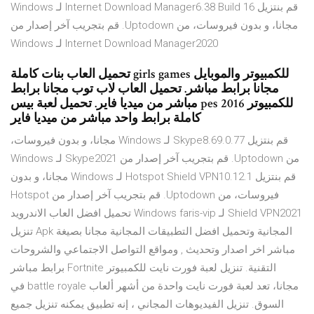
‫قم بنتزيل Internet Download Manager6.38 Build 16 لـ Windows
مجانا، و بدون فيروسات، من Uptodown. قم بتجريب آخر إصدار من
Internet Download Manager2020 لـ Windows
تحميل العاب بنات كاملة girls games للكمبيوتر والموبايل
مجانا برابط مباشر. تحميل العاب لاب توب مجانا برابط
مباشر من ميديا فاير. تحميل لعبة بيس pes 2016 للكمبيوتر
كاملة برابط واحد مباشر من ميديا فاير
‫قم بنتزيل Skype8.69.0.77 لـ Windows مجانا، و بدون فيروسات،
من Uptodown. قم بتجريب آخر إصدار من Skype2021 لـ Windows
‫قم بنتزيل Hotspot Shield VPN10.12.1 لـ Windows مجانا، و بدون
فيروسات، من Uptodown. قم بتجريب آخر إصدار من Hotspot
Shield VPN2021 لـ Windows faris-vip تحميل افضل العاب الاندرويد
المجانية وتحميل افضل التطبيقات المجانية مجانا بصيغة Apk تنزيل
مباشر اخر اصدار وتحديث , ومواقع التواصل الاجتماعي والشروحات
التقنية. تنزيل لعبة فورت نايت للكمبيوتر Fortnite برابط مباشر
مجانا، تعد لعبة فورت نايت واحدة من أشهر ألعاب battle royale في
السوق. تنزيل الفيديوهات المجاني ، إنه تطبيق يمكنه تنزيل جميع