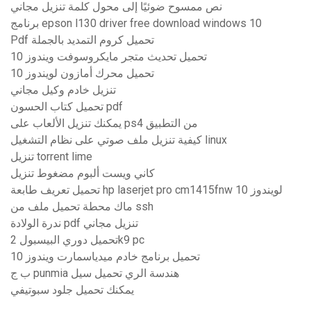
نص ممسوح ضوئيًا إلى محول كلمة تنزيل مجاني
برنامج epson l130 driver free download windows 10
Pdf تحميل كروم التمديد بالجملة
تحميل تحديث متجر مايكروسوفت ويندوز 10
تحميل محرك أمازون لويندوز 10
تنزيل خادم وكيل مجاني
تحميل كتاب الحسون pdf
يمكنك تنزيل الألعاب على ps4 من التطبيق
كيفية تنزيل ملف صوتي على نظام التشغيل linux
تنزيل torrent lime
كاني ويست ألبوم مضغوط تنزيل
تحميل تعريف طابعة hp laserjet pro cm1415fnw لويندوز 10
ماك محطة تحميل ملف من ssh
ندرة الولادة pdf تنزيل مجاني
تحميل دوري البيسبول 2k9 pc
تحميل برنامج خادم ميدياسمارت ويندوز 10
ب ج punmia هندسة الري تحميل سيل
يمكنك تحميل جلود سبوتيفي