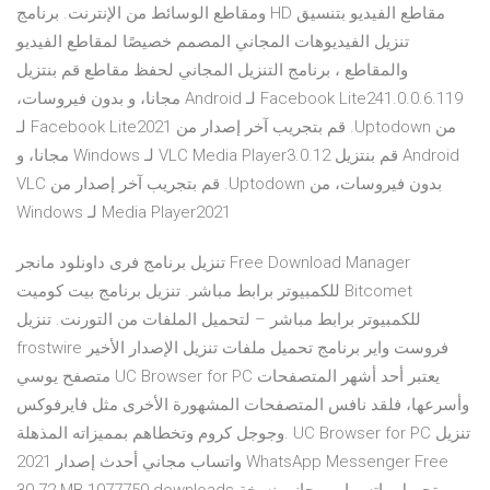
مقاطع الفيديو بتنسيق HD ومقاطع الوسائط من الإنترنت. برنامج
تنزيل الفيديوهات المجاني المصمم خصيصًا لمقاطع الفيديو
والمقاطع ، برنامج التنزيل المجاني لحفظ مقاطع ‫قم بنتزيل
Facebook Lite241.0.0.6.119 لـ Android مجانا، و بدون فيروسات،
من Uptodown. قم بتجريب آخر إصدار من Facebook Lite2021 لـ
Android ‫قم بنتزيل VLC Media Player3.0.12 لـ Windows مجانا، و
بدون فيروسات، من Uptodown. قم بتجريب آخر إصدار من VLC
Media Player2021 لـ Windows
تنزيل برنامج فرى داونلود مانجر Free Download Manager
للكمبيوتر برابط مباشر. تنزيل برنامج بيت كوميت Bitcomet
للكمبيوتر برابط مباشر – لتحميل الملفات من التورنت. تنزيل
frostwire فروست واير برنامج تحميل ملفات تنزيل الإصدار الأخير
متصفح يوسي UC Browser for PC يعتبر أحد أشهر المتصفحات
وأسرعها، فلقد نافس المتصفحات المشهورة الأخرى مثل فايرفوكس
وجوجل كروم وتخطاهم بمميزاته المذهلة. UC Browser for PC تنزيل
واتساب مجاني أحدث إصدار 2021 WhatsApp Messenger Free