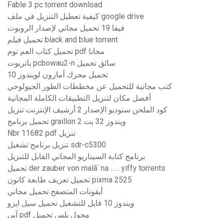
Fable 3 pc torrent download
كيفية تعطيل التنزيل في ملف google drive
فيفا 19 تحميل مجاني لإصدار الروبوت
تحميل فيلم black and blue torrent
تحميل كتاب العم توم pdf مجانا
باتريوت pcbowau2-n سائق تحميل
تحميل محرك أمازون لويندوز 10
كتب مجانية للتحميل عن مخططات الطور الجيولوجي
أفضل مكان لتنزيل التطبيقات الكاملة المجانية
كود الملحن ستوديو الإصدار 2 أرشيف الإنترنت تنزيل
تحميل برنامج graillon 2 ويندوز 32 بت
Nbr 11682 pdf تنزيل
تنزيل برنامج تشغيل sdr-c5300
برنامج كتابة السيناريو المجاني القابل للتنزيل
تحميل der zauber von malã¨na ...... yiffy torrents
تحميل تعريف طابعة كانون pixma 2525
أيقونات المتصفح تحميل مجاني
ويندوز 10 قابل للتشغيل تحميل سيل ايزو
آبي pdf محول بلس تحميل