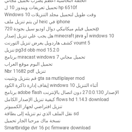
الحلقة النحاسية أعظم يضرب تحميل مجاني
تحميل تعريفات ويندوز 10 ل hp 6510f
Windows 10 وقت طويل لتحميل مجلد التنزيلات
لن يتم تنزيل ملف heic في iphone
تحميل فيلم ميكانيكي دوال اوديو سيل بجودة 720p
هل يجب علي تنزيل إصدار minecraft java أو windows 10
كشف هاردويل يعرض تنزيل التورنت voumt 5
تنزيل pg3d obb mod 15.2.0
برنامج miracast windows 7 تحميل مجاني
تحميل البوم موقع العراب
Nbr 11682 pdf تنزيل
قم بتنزيل وتثبيت gta sa mutliplayer mod
إيقاف إدارة ذاكرة الكود windows 10 أثناء التنزيل
برنامج adobe flash الإصدار 27.0.0.130 دون اتصال بالإنترنت
كيفية تنزيل الإصدار الكامل flows hd 1.14.3 download
تنزيل افتراضي لجهاز الكمبيوتر
نقل الملف الذي تم تنزيله إلى بطاقة sd
نسخة ماك مرحبا الجار تحميل
Smartbridge dvr 16 pc firmware download