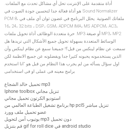
أداة متقدمة على الإنترنت تحل أي مشاكل تحدث مع الملفات.
Sound Normalizer هو أداة فعالة جدا لتحسين جودة الصوت في
ملفاتك الصوتية. يحلل البرنامج في غضون ثوان أي ملف في PCM 8،
16، 24، 32 bits ، DSP، GSM، ADPCM IMA، MS ADPCM، AC3،
MP3، MP2 أو صيغة MP3. حرة متعددة الوظائف أداة تحويل ملفات
الوسائط المتعددة بسهولة تحويل جميع الأشكال التي تريدها هل
سمعت عن نظام لينكس من قبل؟! جميعنا سمع عن نظام لينكس وأن
الذين يستخدمونه يحبونه كثيرا جدا ويفضلونه عن جميع الانظمة لكن
اول سؤال يسأله من لم يجرب هذا النظام من قبل هو "انا استخدم
برامج معينه فى عملى او فى استخدامى
تحميل خالد الشجاع mp3
Iphone toolbox تنزيل مجاني
استوديو الكرتون تحميل مجاني
برنامج تشغيل الطباعة العالمي من hp pcl5 تنزيل مباشر
عضو تحميل ملف وورد
يوتيوب آمن لتحويل mp3 دون تحميل
قم بتنزيل gif for roll dice في android studio