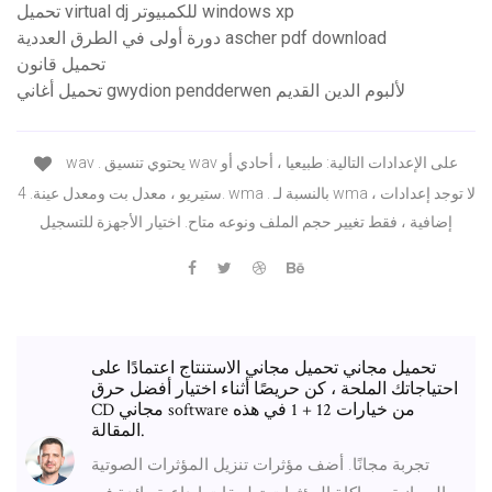
تحميل virtual dj للكمبيوتر windows xp
دورة أولى في الطرق العددية ascher pdf download
تحميل قانون
تحميل أغاني gwydion pendderwen لألبوم الدين القديم
wav . يحتوي تنسيق wav على الإعدادات التالية: طبيعيا ، أحادي أو
ستيريو ، معدل بت ومعدل عينة. 4. wma . بالنسبة لـ wma ، لا توجد إعدادات
إضافية ، فقط تغيير حجم الملف ونوعه متاح. اختيار الأجهزة للتسجيل
تحميل مجاني تحميل مجاني الاستنتاج اعتمادًا على
احتياجاتك الملحة ، كن حريصًا أثناء اختيار أفضل حرق
CD مجاني software من خيارات 12 + 1 في هذه
المقالة.
تجربة مجانًا. أضف مؤثرات تنزيل المؤثرات الصوتية