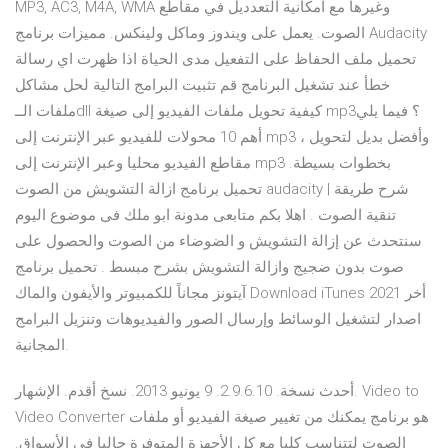
MP3, AC3, M4A, WMA وغيرها مع امكانية التعدديل في مقاطع
الصوت. يعمل على ويندوز وماكل ولينكس. مميزات برنامج Audacity
تحميل ملف الحفاظ على التفعيل مدى الحياة اذا ظهرت اي رسالة
خطأ عند تشغيل البرنامج قم تثبيت البرامج التالية لحل مشاكل
ملفات الــdll كيفية تحويل ملفات الفيديو إلى صيغة mp3؟ فيما يلي
أهم 10 محولات للفيديو عبر الإنترنت إلى mp3 ، وأفضل بديل لتحويل
مقاطع الفيديو محليا وعبر الإنترنت إلى mp3 بخطوات بسيطة.
تحميل برنامج ازالة التشويش من الصوت audacity | شرح طريقة
تنقية الصوت . اهلا بكم متابعى مدونة ابو ملك فى موضوع اليوم
سنتحدث عن إزالة التشويش و الضوضاء من الصوت والحصول على
صوت بدون ضجيج وازالة التشويش بشرح مبسط . تحميل برنامج
آيتونز مجاناً للكمبيوتر والأيفون والماك Download iTunes 2021 أخر
اصدار لتشغيل الوسائط وإرسال الصور والفيديوهات وتنزيل البرامج
المجانية.
أحدث نسخة. 2.9.6.10. 9 يونيو 2013. نسخ أقدم. الإشهار. Video to
Video Converter هو برنامج يمكنك من تغيير صيغة الفيديو أو ملفات
الصوت لتتناسب كليا مع كل الأجهزة المتوفرة حاليا في الأسواق.