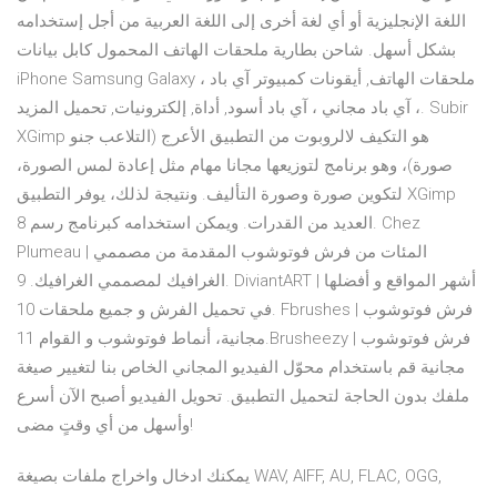
اللغة الإنجليزية أو أي لغة أخرى إلى اللغة العربية من أجل إستخدامه
بشكل أسهل. شاحن بطارية ملحقات الهاتف المحمول كابل بيانات
iPhone Samsung Galaxy ، ملحقات الهاتف, أيقونات كمبيوتر آي باد
، آي باد مجاني ، آي باد أسود, أداة, إلكترونيات, تحميل المزيد. Subir
XGimp هو التكيف لالروبوت من التطبيق الأعرج (التلاعب جنو
صورة)، وهو برنامج لتوزيعها مجانا مهام مثل إعادة لمس الصورة،
لتكوين صورة وصورة التأليف. ونتيجة لذلك، يوفر التطبيق XGimp
العديد من القدرات. ويمكن استخدامه كبرنامج رسم 8. Chez
Plumeau | المئات من فرش فوتوشوب المقدمة من مصممي
الغرافيك لمصممي الغرافيك. 9. DiviantART | أشهر المواقع و أفضلها
في تحميل الفرش و جميع ملحقات 10. Fbrushes | فرش فوتوشوب
مجانية، أنماط فوتوشوب و القوام 11.Brusheezy | فرش فوتوشوب
مجانية قم باستخدام محوّل الفيديو المجاني الخاص بنا لتغيير صيغة
ملفك بدون الحاجة لتحميل التطبيق. تحويل الفيديو أصبح الآن أسرع
وأسهل من أي وقتٍ مضى!
يمكنك ادخال واخراج ملفات بصيغة WAV, AIFF, AU, FLAC, OGG,