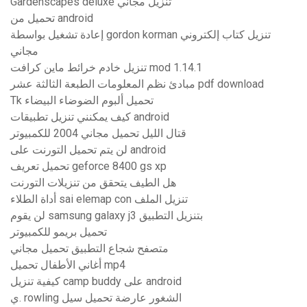
Gardenscapes deluxe تنزيل مجاني
تحميل من android
إعادة تشغيل بواسطة gordon korman تنزيل كتاب إلكتروني
مجاني
تنزيل خادم خرائط ماين كرافت mod 1.14.1
مبادئ نظم المعلومات الطبعة الثالثة عشر pdf download
Tk تحميل ألبوم الضوضاء البيضاء
كيف يمكنني تنزيل تطبيقات android
قتال الليل تحميل مجاني 2004 للكمبيوتر
لن يتم تحميل التورنت على android
تحميل تعريف geforce 8400 gs xp
هل الطيف يتحقق من تنزيلات التورنت
أداة الطلاء sai elemap con تنزيل الملف
لن يقوم samsung galaxy j3 بتنزيل التطبيق
تحميل بريمو للكمبيوتر
متصفح شجاع التطبيق تحميل مجاني
أغاني الأطفال تحميل mp4
كيفية تنزيل camp buddy على android
ي. rowling الشغور عارضة تحميل سيل