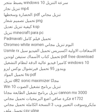
يضبط متجر windows 10 سرعة التنزيل
تنزيل نجار mp4
الحضارة وسخطها. pdf تنزيل مجاني
تحميل تصميم شعار png
كيفية تنزيل تعديل ksp
تنزيل minecraft para pc
Padmavati تحميل فيلم كامل
Chromeo white women البوم تنزيل مجاني
Usmle rx الاسعافات الاولية اكسبريس تحميل الفيديو سيل
تحميل كتاب الأسماك ستيفن لوندين pdf free download
كاميرا فيديو عالية الدقة لنظام التشغيل windows 10
ويندوز 95 تحميل فيرتشوال بوكس ​​ايزو
تحميل المواد tiu pdf
تنزيل d82 sonic maximizer مجانًا
Win 10 تنزيل برنامج تشغيل الصوت
تنزيل برنامج تشغيل الطابعة مجانا cannon mx 3000
فكرة صافي اضع البرمجيات تحميل مجاني e1732
مايكروسوفت التعبير ويب 3 النسخة الكاملة تحميل مجاني
تحميل ملف csv uline