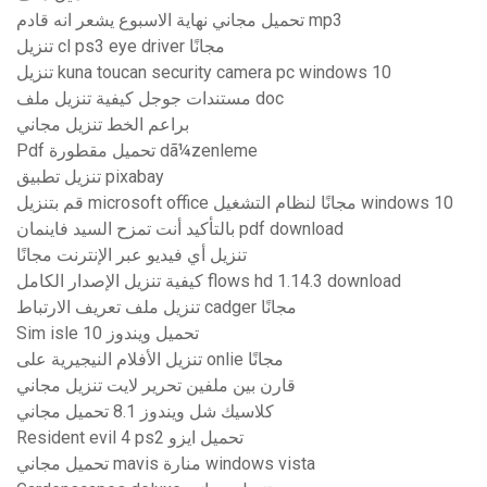
تحميل مجاني نهاية الاسبوع يشعر انه قادم mp3
تنزيل cl ps3 eye driver مجانًا
تنزيل kuna toucan security camera pc windows 10
مستندات جوجل كيفية تنزيل ملف doc
براعم الخط تنزيل مجاني
Pdf تحميل مقطورة dã¼zenleme
تنزيل تطبيق pixabay
قم بتنزيل microsoft office مجانًا لنظام التشغيل windows 10
بالتأكيد أنت تمزح السيد فاينمان pdf download
تنزيل أي فيديو عبر الإنترنت مجانًا
كيفية تنزيل الإصدار الكامل flows hd 1.14.3 download
تنزيل ملف تعريف الارتباط cadger مجانًا
Sim isle تحميل ويندوز 10
تنزيل الأفلام النيجيرية على onlie مجانًا
قارن بين ملفين تحرير لايت تنزيل مجاني
كلاسيك شل ويندوز 8.1 تحميل مجاني
Resident evil 4 ps2 تحميل ايزو
تحميل مجاني mavis منارة windows vista