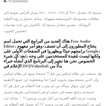
9 Comments
يمزق أقراص صوتية إلى aac ، wma ، wav أو flac. يسمح لك بتعديل
بطاقات مجموعتك الموسيقية بسهولة. يمكنك تحميل و رؤية أغطية
ألبوماتك. يتضمن معادل يسمح لك بالاختيار بين عدة مقدمات
لتحسين الصوت.
هناك العديد من البرامج التي تحمل اسم Free Audio
Editor، وهو أمر مفهوم (يحتاج المطورون إلى أن تصنف
برامجهم جيدًا ويظهروا في الصفحات الأولى على Google،
بعد كل شيء)، ولكنها ليست مُفيدة للمستخدمين على وجه
الخصوص. نحن هنا نشير إلى البرنامج الذي أنشأه خبراء
الإعلام في DVDVideoSoft بدلًا من
هل سمعت عن نظام لينكس من قبل؟! جميعنا سمع عن نظام لينكس
وأن الذين يستخدمونه يحبونه كثيرا جدا ويفضلونه عن جميع الانظمة
لكن اول سؤال يسأله من لم يجرب هذا النظام من قبل هو "انا
استخدم برامج معينه فى عملى او فى استخدامى طريقة تحميل
وتثبيت حزمة اللغة العربية من أجل تعريب ويندوز 10 – يحتاج عدد
كبير من المستخدمين إلى تعريب ويندوز 10 أي تحويل لغة النظام من