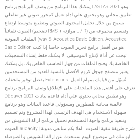
يمكنك هذا البرنامج من وصف البرنامج برنامج LASTAR 2021 وهو
تطبيق مجاني وهو يحتوي علي اداه تعمل كمحرر صوتي غير تفاعلي
يسمح من خلال تحليل المحتوى الصوتي وبتطبيع متوسط ارتفاع
الصوت تلقائياً (تضخيم RMS + موازنة L / R) وتقسيم مجموعة من
الملفات الصوتية (wav 5- Acoustica Basic Edition. Acoustica
Basic Edition هو من أفضل برامج تحرير الصوت خاصةً إذا كنت
تبحث عن أداة لإنتاج الموسيقى. لا يمكنك فقط إنشاء التسجيلات
الخاصة بك وفتح الملفات من جهاز الحاسب الخاص بك، بل يمكنك
يعتبر متصفح جوجل كروم الأفضل بالنسبة للعديد من المستخدمين
بفضل توفير ملحقات Extensions تُسهّل من قيامك بمهام العمل.
تعرف على أفضل هذه الملحقات على الإطلاق! وصف البرنامج برنامج
DBeaver 2021 وهو تطبيق مجاني يحتوي علي أداة قاعدة بيانات
عالمية مجانية للمطورين ومسؤولي قاعدة البيانات وهو برنامج
سهوله الاستخدام هي الهدف الرئيسي لهذا المشروع وتم تصميم
وتنفيذ برنامج واجهة المستخدم تحميل برنامج ازالة التشويش من
الصوت audacity | شرح طريقة تنقية الصوت . اهلا بكم متابعى مدونة
ابو ملك فى موضوع اليوم سنتحدث عن إزالة التشويش و الضوضاء