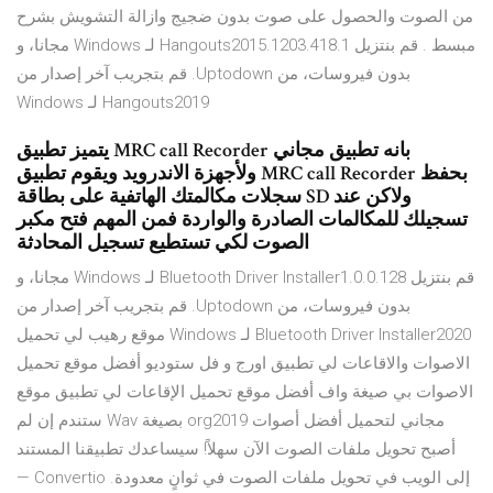
من الصوت والحصول على صوت بدون ضجيج وازالة التشويش بشرح
مبسط . ‫قم بنتزيل Hangouts2015.1203.418.1 لـ Windows مجانا، و
بدون فيروسات، من Uptodown. قم بتجريب آخر إصدار من
Hangouts2019 لـ Windows
يتميز تطبيق MRC call Recorder بانه تطبيق مجاني
ولأجهزة الاندرويد ويقوم تطبيق MRC call Recorder بحفظ
سجلات مكالمتك الهاتفية على بطاقة SD ولاكن عند
تسجيلك للمكالمات الصادرة والواردة فمن المهم فتح مكبر
الصوت لكي تستطيع تسجيل المحادثة
‫قم بنتزيل Bluetooth Driver Installer1.0.0.128 لـ Windows مجانا، و
بدون فيروسات، من Uptodown. قم بتجريب آخر إصدار من
Bluetooth Driver Installer2020 لـ Windows موقع رهيب لي تحميل
الاصوات والاقاعات لي تطبيق اورج و فل ستوديو أفضل موقع تحميل
الاصوات بي صيغة واف أفضل موقع تحميل الإقاعات لي تطبيق موقع
مجاني لتحميل أفضل أصوات org2019 بصيغة Wav ستندم إن لم
أصبح تحويل ملفات الصوت الآن سهلاً! سيساعدك تطبيقنا المستند
إلى الويب في تحويل ملفات الصوت في ثوانٍ معدودة. Convertio —