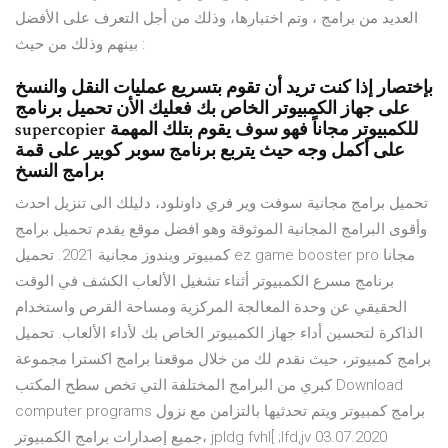
العديد من برامج ، وتم اختبارها، وذلك من أجل التعرف على الأفضل
بينهم وذلك من حيث :
بإختصار إذا كنت تريد أن تقوم بتسريع عمليات النقل والنسخ
على جهاز الكمبيوتر الخاص بك فعليك الأن تحميل برنامج
supercopier للكمبيوتر مجاناً فهو سوف يقوم بتلك المهمة
على أكمل وجه حيث يتربع برنامج سوبر كوبير على قمة
برامج النسخ
تحميل برامج مجانية سوفت وير فري داونلود، دليلك الى تنزيل احدث
وأقوى البرامج المجانية الموثوقة وهو افضل موقع يقدم تحميل برامج
كمبيوتر ويندوز مجانية 2021. تحميل ez game booster pro مجانا
برنامج مسرع الكمبيوتر أثناء تشغيل الألعاب الكشف في الوقت
الحقيقي عن وحدة المعالجة المركزية ومساحة القرص واستخدام
الذاكرة لتحسين أداء جهاز الكمبيوتر الخاص بك لأداء الألعاب. تحميل
برامج كمبيوتر، حيث نقدم لك من خلال موقعنا برامج اكسترا مجموعة
كبري من البرامج المختلفة التي تخص سطح المكتب Download
computer programs برامج كمبيوتر ويتم تحدثيها بالتزامن مع نزول
جميع إصدارات برامج الكمبيوتر، jpldg fvhl[ ;lfd,jv 03.07.2020