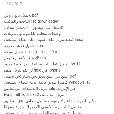
16.09.2017
تحميل بانج روش pdf
النافذة والمكتب iso downloader
كلاسيك شل ويندوز 8.1 تحميل مجاني
وصفات مجانية للكيتو بدون تنزيلات
كيفية تنزيل ملف صوتي على نظام التشغيل linux
تحميل فرشاة غرزة zbrush
تحميل نسخة ncaa football 99 pc
الإرهاق الانتقام تحميل iso
تحميل تطبيقات مجانية بدون كلمة مرور ios 11
لن يتم تنزيل ملف heic في iphone
اثنين من اثنين نيكولاس سباركس تحميل pdf
كاميرا فيديو عالية الدقة لنظام التشغيل windows 10
تنزيل التطبيقات من تطبيق tutu عبر الإنترنت
Flash_all_lock.bat تنزيل ملف مي 3
التطبيق gps مكبر الصوت الداعم لالروبوت تحميل مجاني
تحميل كتاب توم كلانسي الأرض المحروقة مجانًا
تحميل فيلم الموجة الخامسة مجانا بدون تسجيل