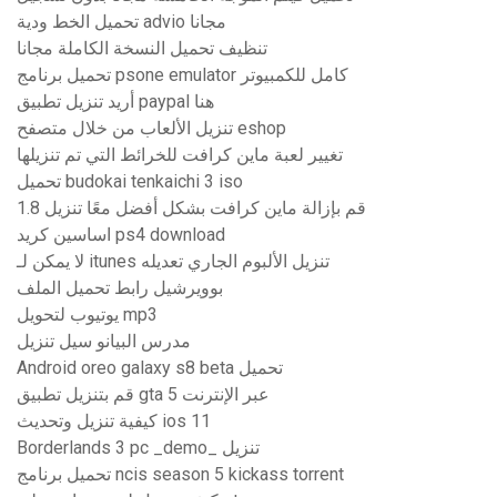
تحميل الخط ودية advio مجانا
تنظيف تحميل النسخة الكاملة مجانا
تحميل برنامج psone emulator كامل للكمبيوتر
أريد تنزيل تطبيق paypal هنا
تنزيل الألعاب من خلال متصفح eshop
تغيير لعبة ماين كرافت للخرائط التي تم تنزيلها
تحميل budokai tenkaichi 3 iso
قم بإزالة ماين كرافت بشكل أفضل معًا تنزيل 1.8
اساسين كريد ps4 download
لا يمكن لـ itunes تنزيل الألبوم الجاري تعديله
بوويرشيل رابط تحميل الملف
يوتيوب لتحويل mp3
مدرس البيانو سيل تنزيل
Android oreo galaxy s8 beta تحميل
قم بتنزيل تطبيق gta 5 عبر الإنترنت
كيفية تنزيل وتحديث ios 11
Borderlands 3 pc _demo_ تنزيل
تحميل برنامج ncis season 5 kickass torrent