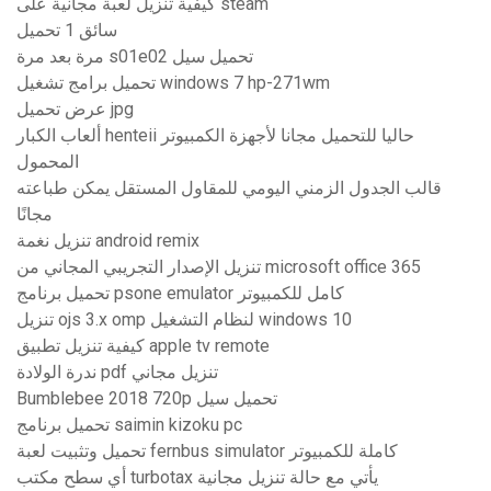
كيفية تنزيل لعبة مجانية على steam
سائق 1 تحميل
مرة بعد مرة s01e02 تحميل سيل
تحميل برامج تشغيل windows 7 hp-271wm
عرض تحميل jpg
ألعاب الكبار henteii حاليا للتحميل مجانا لأجهزة الكمبيوتر
المحمول
قالب الجدول الزمني اليومي للمقاول المستقل يمكن طباعته
مجانًا
تنزيل نغمة android remix
تنزيل الإصدار التجريبي المجاني من microsoft office 365
تحميل برنامج psone emulator كامل للكمبيوتر
تنزيل ojs 3.x omp لنظام التشغيل windows 10
كيفية تنزيل تطبيق apple tv remote
ندرة الولادة pdf تنزيل مجاني
Bumblebee 2018 720p تحميل سيل
تحميل برنامج saimin kizoku pc
تحميل وتثبيت لعبة fernbus simulator كاملة للكمبيوتر
أي سطح مكتب turbotax يأتي مع حالة تنزيل مجانية