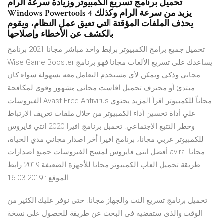
تحميل برنامج تسريع الكمبيوتر وزيادة سرعة الرام
Windows Powertools 4 يزيد من سرعة الرام وكذلك
يحذف الملفات المؤقتة التي تعيق عمل النظام، ويقوم
بالكشف عن الأخطاء وإصلاحها
تحميل جميع برامج الكمبيوتر برابط واحد مباشر مجانا 2021 برنامج
Wise Game Booster يساعدك على تسريع الألعاب مجانا فهو برنامج
مجاني وذكي ويمكن لأي مستخدم التعامل معه بسهولة سواء كان
مبتدئ أو محترف تحميل افاست مجاني مشهور وقوي لمكافحة
الفيروسات Avast Free Antivirus مجاناً للكمبيوتر اقرأ المزيد يحتوي
علي أداة تحسين أداء الكمبيوتر من خلال ملفات تعريف الارتباط
وحظر التتبع الاجتماعي. تحميل برنامج افيرا 2020 انتي فايروس
للكمبيوتر عربي مجانا، برنامج افيرا أخر اصدار مجاني مدي الحياة،
أفضل انتي فايروس لمسح الفيروسات جميع اصدارات avira مجانا.
طريقة تحميل العاب الكمبيوتر مجانا للأجهزة الضعيفة 2019 رابط
الموقع : 16.03.2019
تحميل برنامج تسريع النت والجهاز مجانا. حتى نوفر عليك الكثير من
الوقت والذى ستقضيه فى البحث عن طريقة للحصول على نسخة