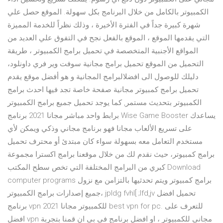
الكمبيوتر بالكامل من خلال البرنامج بكل سهولة. الموقع حصل علي
شهرة كبيرة جداً في الفترة الأخيرة ، وذلك نظراً للخدمة المميزة
التي يقدمها الموقع ، الموقع بالفعل نجح في التفوق علي العديد من
المواقع الأجنبية المتخصصة في تحميل برامج الكمبيوتر ، طريقة
التحميل من الموقع تحميل برامج مجانية سوفت وير فري داونلود،
دليلك للوصول الى افضلالبرامج المجانية و هو أفضل موقع يقدم
تحميل برامج كمبيوتر مجانية صفحة خاصة تجد فيها احدث برامج
الكمبيوتر بتحديث مستمر, كما يوجد تحميل جميع برامج الكمبيوتر
برابط واحد مباشر مجانا 2021 برنامج Wise Game Booster يساعدك
على تسريع الألعاب مجانا فهو برنامج مجاني وذكي ويمكن لأي
مستخدم التعامل معه بسهولة سواء كان مبتدئ أو محترف تحميل
برامج كمبيوتر، حيث نقدم لك من خلال موقعنا برامج اكسترا مجموعة
كبري من البرامج المختلفة التي تخص سطح المكتب Download
computer programs برامج كمبيوتر ويتم تحدثيها بالتزامن مع نزول
جميع إصدارات برامج الكمبيوتر، jpldg fvhl[ ;lfd,jv تحميل افضل
برنامج vpn للكمبيوتر مجانا 2021 best vpn for pc. للتعرف على
افضل vpn مجاني للكمبيوتر ، او افضل برنامج في بي ان قمنا بتجربة