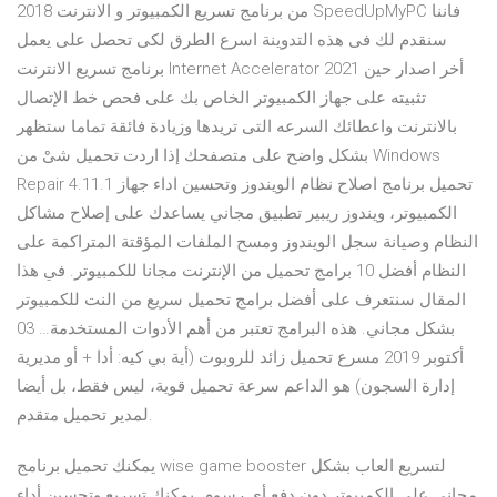
من برنامج تسريع الكمبيوتر و الانترنت 2018 SpeedUpMyPC فاننا
سنقدم لك فى هذه التدوينة اسرع الطرق لكى تحصل على يعمل
برنامج تسريع الانترنت Internet Accelerator 2021 أخر اصدار حين
تثبيته على جهاز الكمبيوتر الخاص بك على فحص خط الإتصال
بالانترنت واعطائك السرعه التى تريدها وزيادة فائقة تماما ستظهر
بشكل واضح على متصفحك إذا اردت تحميل شىْ من Windows
Repair 4.11.1 تحميل برنامج اصلاح نظام الويندوز وتحسين اداء جهاز
الكمبيوتر، ويندوز ريبير تطبيق مجاني يساعدك على إصلاح مشاكل
النظام وصيانة سجل الويندوز ومسح الملفات المؤقتة المتراكمة على
النظام أفضل 10 برامج تحميل من الإنترنت مجانا للكمبيوتر. في هذا
المقال سنتعرف على أفضل برامج تحميل سريع من النت للكمبيوتر
بشكل مجاني. هذه البرامج تعتبر من أهم الأدوات المستخدمة… 03
أكتوبر 2019 مسرع تحميل زائد للروبوت (أية بي كيه: أدا + أو مديرية
إدارة السجون) هو الداعم سرعة تحميل قوية، ليس فقط، بل أيضا
لمدير تحميل متقدم.
يمكنك تحميل برنامج wise game booster لتسريع العاب بشكل
مجاني على الكمبيوتر دون دفع أي رسوم. يمكنك تسريع وتحسين أداء