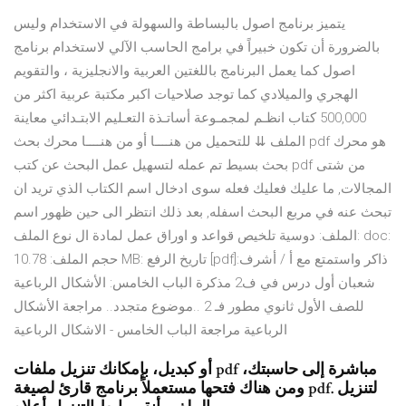
يتميز برنامج اصول بالبساطة والسهولة في الاستخدام وليس
بالضرورة أن تكون خبيراً في برامج الحاسب الآلي لاستخدام برنامج
اصول كما يعمل البرنامج باللغتين العربية والانجليزية ، والتقويم
الهجري والميلادي كما توجد صلاحيات اكبر مكتبة عربية اكثر من
500,000 كتاب انظـم لمجمـوعة أساتـذة التعـليم الابتـدائي معاينة
الملف ⇊ للتحميل من هنــــا أو من هنــــا محرك بحث pdf هو محرك
بحث بسيط تم عمله لتسهيل عمل البحث عن كتب pdf من شتى
المجالات, ما عليك فعليك فعله سوى ادخال اسم الكتاب الذي تريد ان
تبحث عنه في مربع البحث اسفله, بعد ذلك انتظر الى حين ظهور اسم
الملف: دوسية تلخيص قواعد و اوراق عمل لمادة ال نوع الملف: doc:
حجم الملف: 10.78 MB: تاريخ الرفع [pdf]:ذاكر واستمتع مع أ / أشرف
شعبان أول درس في ف2 مذكرة الباب الخامس: الأشكال الرباعية
للصف الأول ثانوي مطور فـ 2 ..موضوع متجدد.. مراجعة الأشكال
الرباعية مراجعة الباب الخامس - الاشكال الرباعية
أو كبديل، بإمكانك تنزيل ملفات pdf مباشرة إلى حاسبتك،
ومن هناك فتحها مستعملاً برنامج قارئ لصيغة pdf. لتنزيل