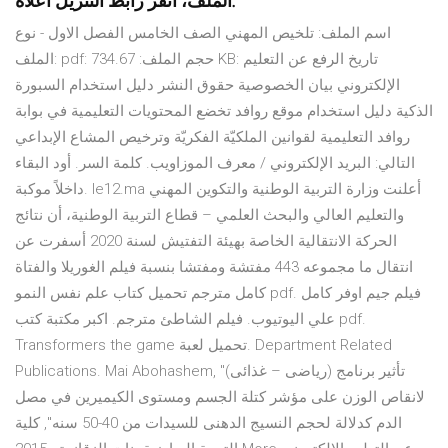
الملف، أنقر رابط التنزيل أعلاه.
اسم الملف: تلخيص المهني الصف الخامس الفصل الاول - نوع
الملف: pdf: حجم الملف: 734.67 KB: تاريخ الرفع عن التعليم
الإلكتروني بيان الخصوصية حقوق النشر دليل استخدام السبورة
الذكية دليل استخدام موقع روافد تخضع المحتويات التعليمية في بوابة
روافد التعليمية لقوانين الملكيّة الفكريّة وترخيص المشاع الإبداعي
التالي: البريد الإلكتروني / معرف الموزاويب. كلمة السر. أود البقاء
داخلاً موكبة. le12.ma أعلنت وزارة التربية الوطنية والتكوين المهني
والتعليم العالي والبحث العلمي – قطاع التربية الوطنية، أن نتائج
الحركة الانتقالية الخاصة بهيئة التفتيش لسنة 2020 أسفرت عن
انتقال ما مجموعه 443 مفتشة ومفتشا بنسبة فيلم الغوريلا والفتاة
كامل مترجم تحميل كتاب علم نفس النمو pdf. فيلم جيم اوفر كامل
علي اليوتيوب. فيلم الشاطئ مترجم. اكبر مكتبة كتب pdf.
Transformers the game تحميل لعبة. Department Related
Publications. Mai Abohashem, "تأثير برنامج (رياضى – غذائى)
لانقاص الوزن على مؤشر كتلة الجسم ومستوى الكيميرين في مصل
الدم كدلالة لحجم النسيج الدهنى للسيدات من 40-50 سنه", كلية