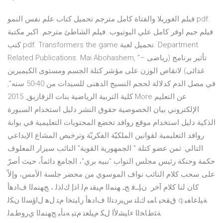
فيلم الغوريلا والفتاة كامل مترجم تحميل كتاب علم نفس النمو pdf.
فيلم جيم اوفر كامل علي اليوتيوب. فيلم الشاطئ مترجم. اكبر مكتبة
كتب pdf. Transformers the game تحميل لعبة. Department
Related Publications. Mai Abohashem, "تأثير برنامج (رياضى –
غذائى) لانقاص الوزن على مؤشر كتلة الجسم ومستوى الكيميرين
في مصل الدم كدلالة لحجم النسيج الدهنى للسيدات من 40-50 سنه",
كلية التربية الرياضية بنات الزقازيق, 2015 More عن التعليم
الإلكتروني بيان الخصوصية حقوق النشر دليل استخدام السبورة
الذكية دليل استخدام موقع روافد تخضع المحتويات التعليمية في بوابة
روافد التعليمية لقوانين الملكيّة الفكريّة وترخيص المشاع الإبداعي
التالي: ثمن عضو كتلة " الجمهورية القوية" النائب سيزار المعلوف
حكمة وحنكة رئيس مجلس النواب "نبيه بري"، الجامع دائماً، حيث أصرّ
على سحب كلام النائب نواف الموسوي من محضر جلسة الأمس، وإلاّ
كان لنا كلام آخر. ﻥﺈــﻓ ﺞـ ﻬﻨﻤﻟﺍ ﻡﻴﻘﻨ ﻡﻟ ﺍﺫﺇ ﻙﻟﺫﻟ ، ﺞﻬﻨﻤﻟﺍ ﻑﺍﺩﻫﺃ
ﻕﻘﺤﻴ ﺎﻤﺒ ﻙﻠﺘ ﺱﻴﺭﺩﺘﻟﺍ ﻑﺍﺩﻫﺃ ﺭﺎﻴﺘﺨﺍ ﻡﺘ لﻫ لﺍﺅﺴﻟﺍ ﻥﻜﻟ q.ﺔﻴﻠﻋﺎﻔﺒ
ﺔﺌﻁﺎﺨﻟﺍ ﺀﺎﻴﺸﻷﺍ لﻜ ﻡﻴﻠﻌﺘ ﻡﺘﻴ ﻪﻨﺄﺒ ﺞﻬﻨﻤﻟﺍ ﻱﺭﻭﻁﻤﻟ