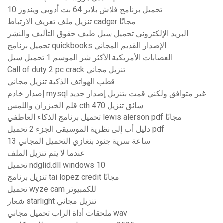
تحميل برنامج فلاش بلاير 64 بت أدوبي ويندوز 10
تنزيل ملف تعريف الارتباط cadger مجانًا
البريد الإلكتروني تحميل سيل طيف حقوق التأليف والنشر
تحميل برنامج quickbooks الإصدار القديم المجاني
العصابات الأمريكية الأكثر شر الموسم 1 تحميل سيل
Call of duty 2 pc crack تنزيل مجاني
قطب الهواتف الذكية تنزيل مجاني
إصدار خادم mysql غير متوافق ولكني قمت بتنزيل إصدار جديد
قلم الخيزران واللمس cth 470 سائق تنزيل
تحميل برنامج الذكاء العاطفي lewis alerson pdf مجانًا
دليل أب إلى نظرية الموسيقى الجزء 2 تحميل pdf
13 ساعة سرية جنود بنغازي التحميل المجاني
عندما لا يتم تنزيل الملف
تحميل ndglid.dll windows 10
تنزيل برنامج tai lopez credit مجانًا
تحميل wyze cam للكمبيوتر
شعار starlight تنزيل مجاني
ملحقات أداة الراب تحميل مجاني wav