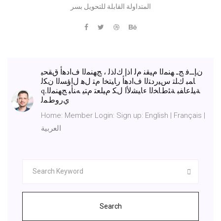
المتداولة القابلة للتحويل بسر
ﻥﺈــﻓ ﺞـ ﻬﻨﻤﻟﺍ ﻡﻴﻘﻨ ﻡﻟ ﺍﺫﺇ ﻙﻟﺫﻟ ، ﺞﻬﻨﻤﻟﺍ ﻑﺍﺩﻫﺃ ﻕﻘﺤﻴ
ﺎﻤﺒ ﻙﻠﺘ ﺱﻴﺭﺩﺘﻟﺍ ﻑﺍﺩﻫﺃ ﺭﺎﻴﺘﺨﺍ ﻡﺘ لﻫ لﺍﺅﺴﻟﺍ ﻥﻜﻟ
q.ﺔﻴﻠﻋﺎﻔﺒ ﺔﺌﻁﺎﺨﻟﺍ ﺀﺎﻴﺸﻷﺍ لﻜ ﻡﻴﻠﻌﺘ ﻡﺘﻴ ﻪﻨﺄﺒ ﺞﻬﻨﻤﻟﺍ
ﻱﺭﻭﻁﻤﻟ
Home: Member Login: Sign up: English | Français |
العربية
Search