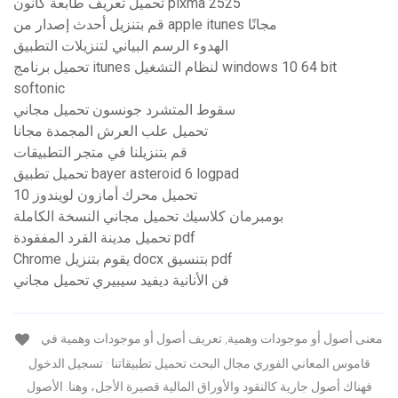
تحميل تعريف طابعة كانون pixma 2525
قم بتنزيل أحدث إصدار من apple itunes مجانًا
الهدوء الرسم البياني لتنزيلات التطبيق
تحميل برنامج itunes لنظام التشغيل windows 10 64 bit
softonic
سقوط المتشرد جونسون تحميل مجاني
تحميل علب العرش المجمدة مجانا
قم بتنزيلنا في متجر التطبيقات
تحميل تطبيق bayer asteroid 6 logpad
تحميل محرك أمازون لويندوز 10
بومبرمان كلاسيك تحميل مجاني النسخة الكاملة
تحميل مدينة القرد المفقودة pdf
Chrome يقوم بتنزيل docx بتنسيق pdf
فن الأنانية ديفيد سيبيري تحميل مجاني
معنى أصول أو موجودات وهمية, تعريف أصول أو موجودات وهمية في
قاموس المعاني الفوري مجال البحث تحميل تطبيقاتنا · تسجيل الدخول
فهناك أصول جارية كالنقود والأوراق المالية قصيرة الأجل، وهنا. الأصول