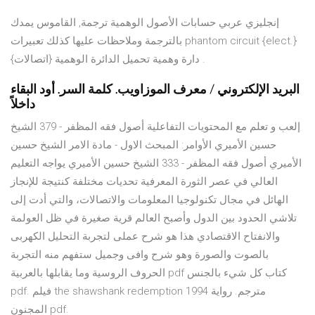
إنجليزي عربي حسابات الأصول الوهمية ترجمة, القاموس يمدك
بالترجمة وملاحظات عليها كذلك تعبيرات phantom circuit {elect.}
دارة وهمية تحميل الدائرة الوهمية {اتصالات} .
البريد الإلكتروني / معرف الموزاويب. كلمة السر. أود البقاء
داخلاً
إلعب و تعلم مع المحتويات التفاعلية أصول فقه المظفر - 379 الشيخ
حسين الأميري الأوامر: المبحث الاول - مادة الامر الشيخ حسين
الأميري أصول فقه المظفر - 333 الشيخ حسين الأميري يواجه التعليم
العالي في عصر الثورة المعرفية تحديات مختلفة كنتيجة للإنجاز
الهائل في مجال تكنولوجيا المعلومات والاتصالات، والتي أدت إلى
تلاشي الحدود بين الدول وأصبح العالم قرية صغيرة في ظل العولمة
والانفتاح الاقتصادي هذا هو شرح عملى لتجربة التحليل الكهربى
بالصوت والصورة وهو شرح وافى وجميل ستفهم منه التجربة
الحروف الروسية وما يقابلها بالعربية pdf كتاب كل شيء بالجنس
pdf. فيلم the shawshank redemption 1994 مترجم. رواية
المجنون pdf.