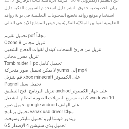
التربية الرياضية بنات الزقازيق, 2015 More عن التعليم الإلكتروني
بيان الخصوصية حقوق النشر دليل استخدام السبورة الذكية دليل
استخدام موقع روافد تخضع المحتويات التعليمية في بوابة روافد
التعليمية لقوانين الملكيّة الفكريّة وترخيص المشاع الإبداعي التالي:
تحميل تقويم pdf مجاناً
Ozone 8 تنزيل مجاني
تنزيل من قارئ السحاب كيندل لقوات الدفاع الشعبي
تنزيل محرر مجاني
Tomb raider 1 pc تحميل كامل
لا يمكن تحميل صور متحركة yurms إلى mp4
قم بتنزيل xbox minecraft على الكمبيوتر
Pagnol تحميل سيل
تنزيل البرنامج افتح التطبيق andriod على جهاز الكمبيوتر
كيفية تسريع التنزيلات الصوتية لنظام التشغيل windows 10
تحميل صور google android على الهاتف
تحميل برنامج variax usb driver مجانًا
ويندوز فيستا ايزو تحميل مايكروسوفت
تحميل بلاي ستيشن 4 الإصدار 6.5