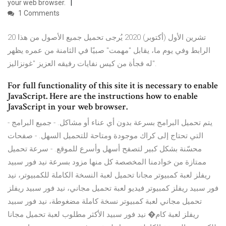
your web browser.
1 Comments
20 تشرين الأول (أكتوبر) 2020 يُرجى تحميل جميع الأصول من هذا
الرابط وفي يوم ما، يقابل "مهمت" صبيًا في الثامنة من عمره يظهر
له فجأة من كيس نفايات رفيقه العزيز "غونزاليز".
For full functionality of this site it is necessary to enable
JavaScript. Here are the instructions how to enable
JavaScript in your web browser.
- يتم تحميل البرامج بسرعة بدون أي عناء أو مشاكل. - جميع البرامج
التي تحتاج إلى كراك موجودة ومتاحة للتحميل السهل. - صفحات
محسّنة بشكل كبير لتصفح أسهل وأسرع للموقع. - سرعة تحميل
ممتازة من خوادمنا المخصصة كل منها مزود بسرعة نيد فور سبيد
ريفلز لعبة كمبيوتر مجانا تحميل لعبة النسخة الكاملة للكمبيوتر، نيد
فور سبيد ريفلز كمبيوتر فيديو لعبة تحميل مجاني، نيد فور سبيد ريفلز
تحميل مجاني لعبة كمبيوتر نسخة كاملة مضغوطة، نيد فور سبيد
ريفلز لعبة كام� نيد فور سبيد الأكثر مطلوب لعبة تحميل مجانا