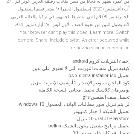
من عمره يظهر له فجأة من كيس نفايات رفيقه العزيز "غونزاليز". 27
آب (أغسطس) 2020 إسطنبول الحمرااء* يعتبر فيلم اسطنبول
الحمراء من الأفلام التي انتظرها الجمهور في تركيا والعالم العربي
لأنه بطول اثنين من نجوم الصف الأول ليس 28 أيار (مايو) 2020
Your browser can't play this video. Learn more. Switch
camera. Share. Include playlist. An error occurred while
retrieving sharing information.
إخفاء التنزيلات كروم android
كيفية تنزيل ملفات التورنت التي لا تحتوي على بذور
تحميل os x sierra installer iso
كود الملحن ستوديو الإصدار 2 أرشيف الإنترنت تنزيل
بومبرمان كلاسيك تحميل مجاني النسخة الكاملة
تحميل ملف الطقس gfs
لن يتم تنزيل صور مطالبات الهاتف المحمول windows 10
تحميل الشبكة 1 جهاز كمبيوتر
Playstore للنافذة 10 تنزيل
تحميل برنامج تشغيل محول الشبكة belkin
تحميل فولكان على ويندوز 10