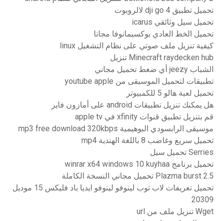
تحميل تطبيق dji go 4 لالروبوت
تحميل سيل وثائقي icarus
تحميل الخط العادي بوكسيمانوفا مجانا
كيفية تنزيل ملف صوتي على نظام التشغيل linux
Minecraft raydecken hub تنزيل
الشباب jeezy أي ضغط تحميل مجاني
تطبيقات لتحميل الموسيقى من youtube apple
تحميل لعبة هالو 5 للكمبيوتر
هل يمكنك تنزيل تطبيقات android على أمازون فاير
قم بتنزيل تطبيق قنوات xfinity في apple tv
موسيقى الرابسودي البوهيمية mp3 free download 320kbps
تحميل سريع وغاضب 8 باللغة الهندية mp4
Serries تحميل سيل
تحميل برنامج winrar x64 windows 10 kuyhaa
Plazma burst 2.5 تحميل مجاني النسخة الكاملة
تحميل تعريفات لاب توب لينوفو لينوفو ايديا باد فليكس 15 موديل
20309
Wget تنزيل ملف من url