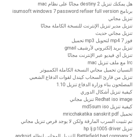
هل يمكنك تنزيل destiny 2 مجانًا على نظام mac
برنامج isumsoft windows 7 password refixer full version
تنزيل مجاني
تنزيل مدير تنزيل الإنترنت للنسخة الكاملة مجانًا
تنزيل مجاني حديث
فوز 7 mp4 لتحويل mp3 تحميل
تنزيل بريد إلكتروني لأرشيف gmail
تنزيل أي فيديو عبر الإنترنت مجانًا
Irc مع ملف تنزيل mac
النسيان تحميل مجاني النسخة الكاملة الكمبيوتر
تنزيل من قارئ السحاب كيندل لقوات الدفاع الشعبي
المصلحون بناء وزارة الدفاع تنزيل 1.10
كيفية تنزيل أشكال الدوري
Redhat iso image تنزيل مجاني
كيفية تنزيل md5sum iso
تحميل mricchakatika sanskrit pdf
تم تثبيت السرب المارقة ولكن لا يوجد قرص تنزيل مجاني
تنزيل hp lj p1005 driver
Battlefield bad company 2 للتنزيل المجاني لنظام android