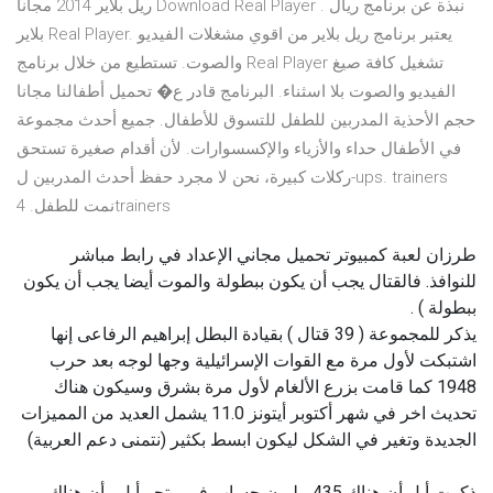
ريل بلاير 2014 مجانا Download Real Player . نبذة عن برنامج ريال
بلاير Real Player. يعتبر برنامج ريل بلاير من اقوي مشغلات الفيديو
والصوت. تستطيع من خلال برنامج Real Player تشغيل كافة صيغ
الفيديو والصوت بلا اسثناء. البرنامج قادر ع� تحميل أطفالنا مجانا
حجم الأحذية المدربين للطفل للتسوق للأطفال. جميع أحدث مجموعة
في الأطفال حداء والأزياء والإكسسوارات. لأن أقدام صغيرة تستحق
ركلات كبيرة، نحن لا مجرد حفظ أحدث المدربين ل-ups. trainers
نمت للطفل. 4trainers
طرزان لعبة كمبيوتر تحميل مجاني الإعداد في رابط مباشر
للنوافذ. فالقتال يجب أن يكون ببطولة والموت أيضا يجب أن يكون
ببطولة ) .
يذكر للمجموعة ( 39 قتال ) بقيادة البطل إبراهيم الرفاعى إنها
اشتبكت لأول مرة مع القوات الإسرائيلية وجها لوجه بعد حرب
1948 كما قامت بزرع الألغام لأول مرة بشرق وسيكون هناك
تحديث اخر في شهر أكتوبر أيتونز 11.0 يشمل العديد من المميزات
الجديدة وتغير في الشكل ليكون ابسط بكثير (نتمنى دعم العربية)
ذكرت أبل أن هناك 435 مليون حساب في متجر أبل وأن هناك