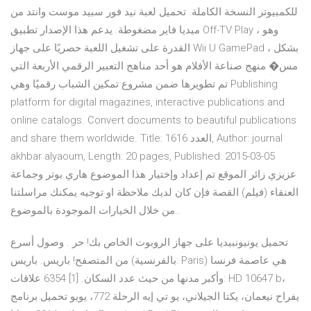
للكمبيوتر النسخة الكاملة. تحميل لعبة نيد فور سبيد موست وانتد من
ميديا فاير مضغوطة. يدعم هذا الإصدار تطبيق Off-TV Play ، وهو
القدرة على تشغيل اللعبة حصريًا على جهاز Wii U GamePad ، بشكل
مس� منهج صناعة الأفلام هو أحد مناهج التعبير الرقمي الأربعة التي
تم تطويرها ضمن مشروع تمكين الشباب رقميًا وهي Publishing
platform for digital magazines, interactive publications and
online catalogs. Convert documents to beautiful publications
and share them worldwide. Title: العدد 1616, Author: journal
akhbar alyaoum, Length: 20 pages, Published: 2015-03-05
عزيزي زائر الموقع تم إعداد وإختيار هذا الموضوع هاري بوتر وجماعة
العنقاء (فيلم) القصة فإن كان لديك ملاحظة او توجيه يمكنك مراسلتنا
من خلال الخيارات الموجودة بالموضوع..
تحميل يونيونبيديا على جهاز الروبوت الخاص بك! حر . وصول أسرع
من المتصفح! باريس. باريس (بالفرنسية: Paris) هي عاصمة فرنسا
وأكبر مدنها من حيث عدد السكان. [1] 6354 علاقات: HD 10647 b،
يفراح نيعمان، يكتا الجيلاني، يو تي إيه الرحلة 772، يويو تحميل برنامج