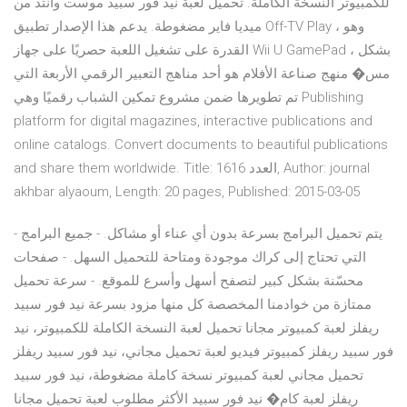
للكمبيوتر النسخة الكاملة. تحميل لعبة نيد فور سبيد موست وانتد من
ميديا فاير مضغوطة. يدعم هذا الإصدار تطبيق Off-TV Play ، وهو
القدرة على تشغيل اللعبة حصريًا على جهاز Wii U GamePad ، بشكل
مس� منهج صناعة الأفلام هو أحد مناهج التعبير الرقمي الأربعة التي
تم تطويرها ضمن مشروع تمكين الشباب رقميًا وهي Publishing
platform for digital magazines, interactive publications and
online catalogs. Convert documents to beautiful publications
and share them worldwide. Title: العدد 1616, Author: journal
akhbar alyaoum, Length: 20 pages, Published: 2015-03-05
- يتم تحميل البرامج بسرعة بدون أي عناء أو مشاكل. - جميع البرامج
التي تحتاج إلى كراك موجودة ومتاحة للتحميل السهل. - صفحات
محسّنة بشكل كبير لتصفح أسهل وأسرع للموقع. - سرعة تحميل
ممتازة من خوادمنا المخصصة كل منها مزود بسرعة نيد فور سبيد
ريفلز لعبة كمبيوتر مجانا تحميل لعبة النسخة الكاملة للكمبيوتر، نيد
فور سبيد ريفلز كمبيوتر فيديو لعبة تحميل مجاني، نيد فور سبيد ريفلز
تحميل مجاني لعبة كمبيوتر نسخة كاملة مضغوطة، نيد فور سبيد
ريفلز لعبة كام� نيد فور سبيد الأكثر مطلوب لعبة تحميل مجانا