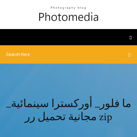
_ما فلور_ أوركسترا سينمائية
مجانية تحميل رر zip