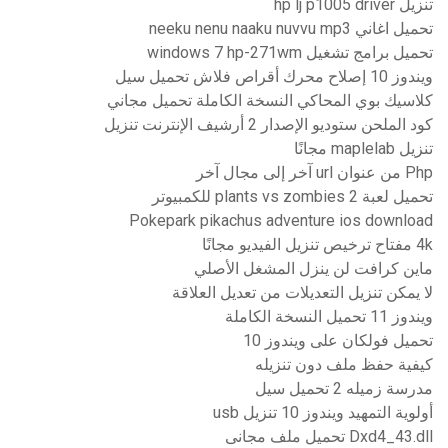
تنزيل hp lj p1005 driver
تحميل اغاني neeku nenu naaku nuvvu mp3
تحميل برامج تشغيل windows 7 hp-271wm
ويندوز 10 إصلاح محرك أقراص فلاش تحميل سيل
كلاسيك بوي المحاكي النسخة الكاملة تحميل مجاني
كود الملحن ستوديو الإصدار 2 أرشيف الإنترنت تنزيل
تنزيل maplelab مجانًا
Php من عنوان url آخر إلى مجال آخر
تحميل لعبة plants vs zombies 2 للكمبيوتر
Pokepark pikachus adventure ios download
4k مفتاح ترخيص تنزيل الفيديو مجانًا
ماين كرافت لن ينزل المشغل الأصلي
لا يمكن تنزيل التعديلات من تعديل العلاقة
ويندوز 11 تحميل النسخة الكاملة
تحميل فولكان على ويندوز 10
كيفية حفظ ملف دون تنزيله
مدرسة زميله 2 تحميل سيل
أولوية التمهيد ويندوز 10 تنزيل usb
Dxd4_43.dll تحميل ملف مجانى