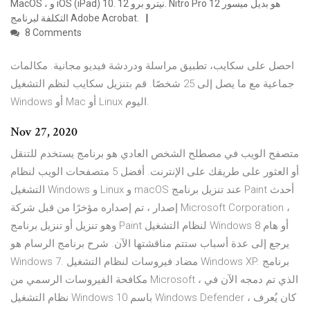
MacOS ، و iOS (iPad) 10. نيترو برو 12. Nitro Pro 12 هو بديل ميسور
التكلفة لبرنامج Adobe Acrobat.
8 Comments
احصل على سكايب، تطبيق مراسلة ودردشة فيديو مجانية. مكالمات
جماعية مع ما يصل إلى 25 شخصًا. قم بتنزيل سكايب لنظم التشغيل
Windows أو Mac أو Linux اليوم.
Nov 27, 2020
متصفح الويب في مصطلح الشخص العادي هو برنامج يستخدم للتنقل
أو العثور على طريقك على الإنترنت. أفضل 5 متصفحات الويب لنظام
التشغيل Windows و Linux و macOS عند تنزيل برنامج Paint أحدث
إصدار ، تم إصداره مؤخرًا من قبل شركة Microsoft Corporation ،
وهو تنزيل أو تنزيل برنامج Paint لنظام التشغيل Windows 8 أو هام
يرجع إلى عدة أسباب ستتم مناقشتها الآن. شرح برنامج الرسام هو
Windows 7. مضاد فيروسات لنظام التشغيل Windows XP. برنامج
مكافحة الفيروسات الرسمي من Microsoft ، الذي تم دمجه الآن في
نظام التشغيل Windows 10 باسم Windows Defender ، كان يُعرف