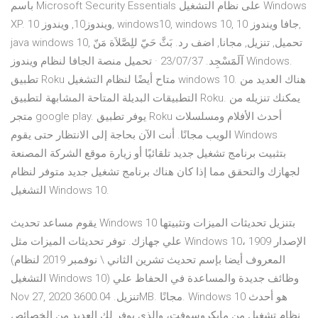
باسم Microsoft Security Essentials على نظام التشغيل Windows
XP. ويندوز10, ويندوز 10, windows10, windows 10, جافا ويندوز 10,
java windows 10, تحميل, تنزيل, مجانا, اضف رد. بَثَّ حَيّ للِصَّلاَة مَنّ
آلَمََسْجِد. 23/07/37 · تحميل منصة الجافا لنظام ويندوز Windows.
تطبيق Roku متاح أيضًا لنظام التشغيل windows 10. هناك العديد من
التطبيقات البديلة المتاحة المشابهة لتطبيق Roku. يمكنك تنزيله من
متجر google play. يوفر تطبيق Roku أحدث الأفلام ومسلسلات
الويب مجانًا. أنت الآن بحاجة إلى الانتظار حتى يقوم Windows
بتثبيت برنامج تشغيل جديد تلقائيًا أو زيارة موقع الشركة المصنعة
لجهازك والتحقق مما إذا كان هناك برنامج تشغيل جديد متوفر لنظام
التشغيل Windows 10.
يقوم مساعد تحديث Windows 10 بتنزيل تحديثات الميزات وتثبيتها
علي جهازك. توفر تحديثات الميزات مثل Windows 10، الإصدار 1909
(المعروف أيضا بإسم تحديث تشرين الثاني \ نوفمبر 2019 لنظام
التشغيل Windows 10) وظائف جديدة والمساعدة في الحفاظ علي
Nov 27, 2020 تنزيل. 3600.04MB. مجانًا. Windows 10 هو أحدث
نظام تشغيل من مايكروسوفت، والذي يوفر لك العديد من الخصائص