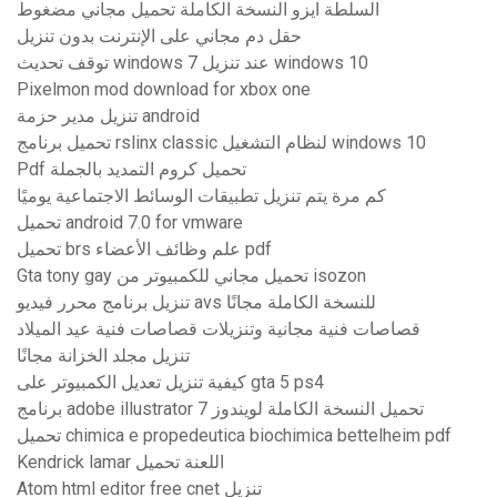
السلطة ايزو النسخة الكاملة تحميل مجاني مضغوط
حقل دم مجاني على الإنترنت بدون تنزيل
توقف تحديث windows 7 عند تنزيل windows 10
Pixelmon mod download for xbox one
تنزيل مدير حزمة android
تحميل برنامج rslinx classic لنظام التشغيل windows 10
Pdf تحميل كروم التمديد بالجملة
كم مرة يتم تنزيل تطبيقات الوسائط الاجتماعية يوميًا
تحميل android 7.0 for vmware
تحميل brs علم وظائف الأعضاء pdf
Gta tony gay تحميل مجاني للكمبيوتر من isozon
تنزيل برنامج محرر فيديو avs للنسخة الكاملة مجانًا
قصاصات فنية مجانية وتنزيلات قصاصات فنية عيد الميلاد
تنزيل مجلد الخزانة مجانًا
كيفية تنزيل تعديل الكمبيوتر على gta 5 ps4
برنامج adobe illustrator تحميل النسخة الكاملة لويندوز 7
تحميل chimica e propedeutica biochimica bettelheim pdf
Kendrick lamar اللعنة تحميل
Atom html editor free cnet تنزيل