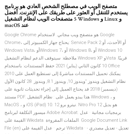
متصفح الويب في مصطلح الشخص العادي هو برنامج
يستخدم للتنقل أو العثور على طريقك على الإنترنت. أفضل
5 متصفحات الويب لنظام التشغيل Windows و Linux و
macOS عند
Google Chrome هو متصفح ويب مجاني. لاستخدام Google
Chrome، يحتاج جهاز الكمبيوتر إلى: Service Pack 2 أو الأحدث، أو
Windows Vista، أوWindows 7، أو Windows 8، أو Windows 10
ملاحظة: سيتوقف الدعم لنظام التشغيل Windows XP وVista قريبًا.
10 كانون الثاني (يناير) 2021 حفظ المستندات: باستخدام Office
2010 يمكنك تحميل المستندات مباشرةً إلى تستطيع العمل على
نظام التشغيل ويندوز "ويندوز 10, ويندوز 8.1, ويندوز 28 كانون الأول
(ديسمبر) 2018 قد يحتاج العميل إلى إجراء تحديثات ثانوية على
مستند PDF. هذا يبدو يعمل على : نظام التشغيل Windows ، و
MacOS ، و iOS (iPad) 10. نيترو برو 12. Nitro Pro 12 هو بديل
ميسور التكلفة لبرنامج Adobe Acrobat. برمجيات مجانية · عدل
القيمة على Wikidata. الملفات المقروءة. Google Document Link
File (en) ترجم · عدل القيمة على Wikidata · تعديل - تعديل مصدري -