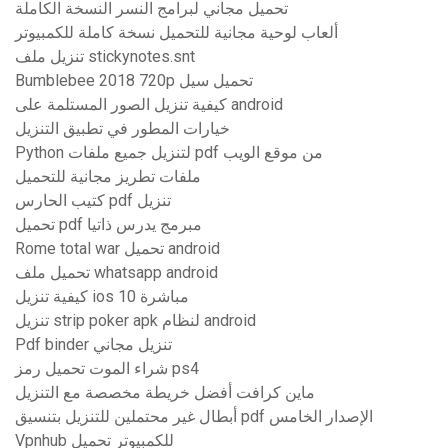
تحميل مجاني لبرامج النسر النسخة الكاملة
ألعاب لوحية مجانية للتحميل نسخة كاملة للكمبيوتر
تنزيل ملف stickynotes.snt
Bumblebee 2018 720p تحميل سيل
كيفية تنزيل الصور المستلمة على android
خيارات المطور في تطبيق التنزيل
Python لتنزيل جميع ملفات pdf من موقع الويب
ملفات تطريز مجانية للتحميل
كتيب الحارس pdf تنزيل
تحميل pdf مبرمج يدرس ذاتيا
Rome total war تحميل android
تحميل ملف whatsapp android
كيفية تنزيل ios 10 مباشرة
تنزيل strip poker apk لنظام android
Pdf binder تنزيل مجاني
شراء الموت تحميل رمز ps4
ماين كرافت أفضل خريطة مخصصة مع التنزيل
أبطال غير محتملين للتنزيل بتنسيق pdf الإصدار الخامس
Vpnhub للكمبيوتر تحميل