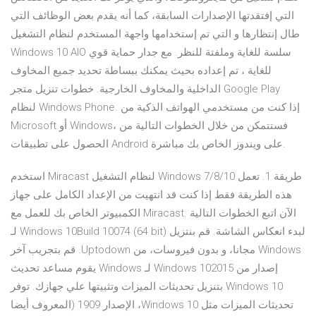
التي إفتقدتها الإصدارات السابقة، كما أنه يقدم بعض الوظائف التي
طال إنتظارها و التي تم إستخدامها واجهة المستخدم لنظام التشغيل
Windows 10 AIO سلسة للغاية وملفتة للنظر. مع جدار حماية قوي
للغاية ، تم إعداده بحيث يمكنك ببساطة تحديد جميع المخاوف
الداخلية والمخاوف الخارجية. خطوات تنزيل متجر Google Play
لنظام Windows Phone. إذا كنت من مستخدمي الهواتف الذكية من
Microsoft أو Windows، فستتمكن من خلال الخطوات التالية من
الحصول على تطبيقات Android على ويندوز الخاص بك مباشرة.
استخدم Miracast لنظام التشغيل Windows 7/8/10 طريقة 1. تعمل
هذه الطريقة فقط إذا كنت قد انتهيت من الإعداد الكامل على جهاز
الكمبيوتر الخاص بك للعمل مع Miracast. الآن اتبع الخطوات التالية
لبدء انعكاس الشاشة. ‫قم بنتزيل Windows 10Build 10074 (64 bit) لـ
Windows مجانا، و بدون فيروسات، من Uptodown. قم بتجريب آخر
إصدار من Windows 102015 لـ Windows يقوم مساعد تحديث
Windows 10 بتنزيل تحديثات الميزات وتثبيتها علي جهازك. توفر
تحديثات الميزات مثل Windows 10، الإصدار 1909 (المعروف أيضا