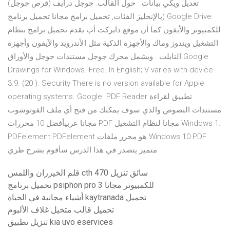
تعديل ويكي بيانات · حول القالب. جوجل درايف (قرص جوجل)
(بالإنجليز الفئات, تحميل برامج مجانا تحميل برنامج Google Drive
للكمبيوتر والأيفون كما أن موقع دايركت أب يقدم تحميل برامج بنظام
التشغيل ويندوز وماك والأجهزة الذكية مثل الأندرويد والآيفون وأجهزة
التابلت . ويشمل محرك جوجل مستندات جوجل والأوراق Google
Drawings for Windows. Free. In English; V varies-with-device.
3.9. (20 ). Security There is no version available for Apple
operating systems. Google PDF Reader تطبيق لقراءة
مستندات النصوص والذي سوف يمكنك من فتح أي ملف الفوتوشوب
مجانا عربيأفضل 10 محررات PDF مجانا لنظام التشغيل Windows 1.
PDFelement PDFelement هو محرر ملفات Windows 10 PDF
متميز يتصدر في هذا الدرس سأقوم بشرح طري
قلم الخيزران واللمس cth 470 سائق تنزيل
تحميل برنامج psiphon pro 3 للكمبيوتر مجانا
أشياء مجانية في الحياة kaytranada تحميل
تحميل قالب متخيل غلاف الألبوم
تنزيل تطبيق kia uvo eservices