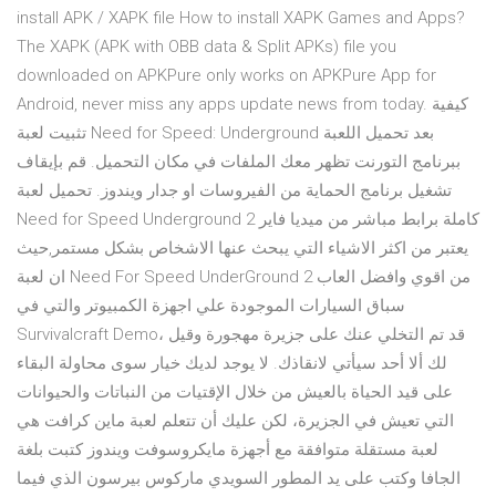
install APK / XAPK file How to install XAPK Games and Apps?
The XAPK (APK with OBB data & Split APKs) file you
downloaded on APKPure only works on APKPure App for
Android, never miss any apps update news from today. كيفية
تثبيت لعبة Need for Speed: Underground بعد تحميل اللعبة
ببرنامج التورنت تظهر معك الملفات في مكان التحميل. قم بإيقاف
تشغيل برنامج الحماية من الفيروسات او جدار ويندوز. تحميل لعبة
Need for Speed Underground 2 كاملة برابط مباشر من ميديا فاير
يعتبر من اكثر الاشياء التي يبحث عنها الاشخاص بشكل مستمر,حيث
ان لعبة Need For Speed UnderGround 2 من اقوي وافضل العاب
سباق السيارات الموجودة علي اجهزة الكمبيوتر والتي في
Survivalcraft Demo، قد تم التخلي عنك على جزيرة مهجورة وقيل
لك ألا أحد سيأتي لانقاذك. لا يوجد لديك خيار سوى محاولة البقاء
على قيد الحياة بالعيش من خلال الإقتيات من النباتات والحيوانات
التي تعيش في الجزيرة، لكن عليك أن تتعلم لعبة ماين كرافت هي
لعبة مستقلة متوافقة مع أجهزة مايكروسوفت ويندوز كتبت بلغة
الجافا وكتب على يد المطور السويدي ماركوس بيرسون الذي فيما