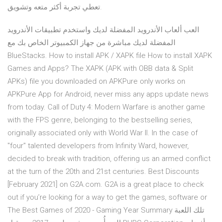
تعطي تجربة أكثر متعه وتشويق.
العب ألعاب الأندرويد المفضلة لديك واستخدم تطبيقات الأندرويد
المفضلة لديك مباشرة من جهاز الكمبيوتر الخاص بك مع
BlueStacks. How to install APK / XAPK file How to install XAPK
Games and Apps? The XAPK (APK with OBB data & Split
APKs) file you downloaded on APKPure only works on
APKPure App for Android, never miss any apps update news
from today. Call of Duty 4: Modern Warfare is another game
with the FPS genre, belonging to the bestselling series,
originally associated only with World War II. In the case of
"four" talented developers from Infinity Ward, however,
decided to break with tradition, offering us an armed conflict
at the turn of the 20th and 21st centuries. Best Discounts
[February 2021] on G2A.com. G2A is a great place to check
out if you’re looking for a way to get the games, software or
The Best Games of 2020 - Gaming Year Summary تلك اللعبة