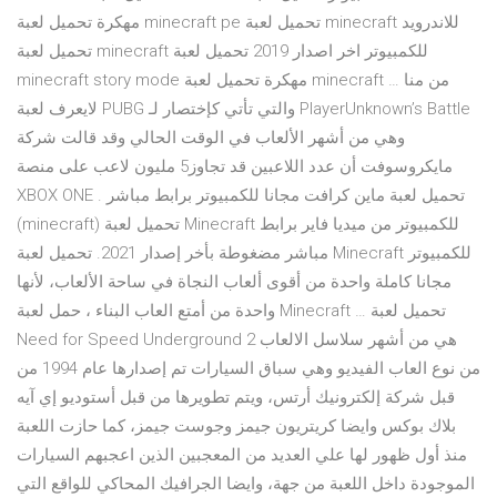
مهكرة تحميل لعبة minecraft pe تحميل لعبة minecraft للاندرويد
تحميل لعبة minecraft للكمبيوتر اخر اصدار 2019 تحميل لعبة
minecraft story mode مهكرة تحميل لعبة minecraft … من منا
لايعرف لعبة PUBG والتي تأتي كإختصار لـ PlayerUnknown’s Battle
وهي من أشهر الألعاب في الوقت الحالي وقد قالت شركة
مايكروسوفت أن عدد اللاعبين قد تجاوز5 مليون لاعب على منصة
XBOX ONE . تحميل لعبة ماين كرافت مجانا للكمبيوتر برابط مباشر
(minecraft) تحميل لعبة Minecraft للكمبيوتر من ميديا فاير برابط
مباشر مضغوطة بأخر إصدار 2021. تحميل لعبة Minecraft للكمبيوتر
مجانا كاملة واحدة من أقوى ألعاب النجاة في ساحة الألعاب، لأنها
واحدة من أمتع العاب البناء ، حمل لعبة Minecraft … تحميل لعبة
Need for Speed Underground 2 هي من أشهر سلاسل الالعاب
من نوع العاب الفيديو وهي سباق السيارات تم إصدارها عام 1994 من
قبل شركة إلكترونيك أرتس، ويتم تطويرها من قبل أستوديو إي آيه
بلاك بوكس وايضا كريتريون جيمز وجوست جيمز، كما حازت اللعبة
منذ أول ظهور لها علي العديد من المعجبين الذين اعجبهم السيارات
الموجودة داخل اللعبة من جهة، وايضا الجرافيك المحاكي للواقع التي