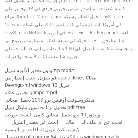
أندرجراوند للكمبيوتر تحميل لعبة need for speed underground 1
كاملة شفرات. تم إصدار عرض تجريبي فردي في 13 نوفمبر على
موقع Xbox Live Marketplace حول العالم وشبكة PlayStation
Network في أمريكا الشمالية وفي 15 نوفمبر 2012 على شبكة
PlayStation Network في أوروبا. Free Fire - Battlegrounds لعبة
حركة في صيغة الغائب مستلهمة بوضوح من PUBG. هنا ستلتحق
بمجموعة متكونة مما يصل إلى 50 لاعبا يتقاتلون إلى حد الموت على
جزيرة شاسعة مليئة بالأسلحة والعربات.
بدون تحذير الألبوم تنزيل zip reddit
قم بتنزيل أحدث إصدار من apple itunes مجانًا
Devmgr.xml windows 10 تنزيل
تحميل عائلة gomperz pdf
مايكروسوفت أوفيس برو 2013 تحميل مجاني
تحميل برنامج تلوين مايكل دويل pdf free
ويندوز 10 برو تحميل مجاني كامل النسخة تورنت
__ ابحث عن أي ملف لـ __ ماك __ ابحث عن مصدر التنزيل _
كيف يمكنك تنزيل الملفات من النسبية
تحميل mozilla firefox 64 بت للكمبيوتر windowsmozilla