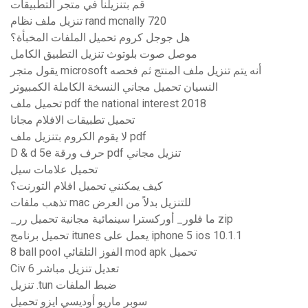
قم بتنزيلنا في متجر التطبيقات
تنزيل ملف نظام rand mcnally 720
هل جوجل كروم تحميل الملفات المخبأة؟
موصل صوت بلوتوث تنزيل التطبيق الكامل
يقول متجر microsoft أنه يتم تنزيل ملف المنتج ثم فحصه
النسيان تحميل مجاني النسخة الكاملة الكمبيوتر
تحميل ملف pdf the national interest 2018
تحميل تطبيقات الافلام مجانا
لا يقوم الكروم بتنزيل ملف pdf
D & d 5e حرف ورقة pdf تنزيل مجاني
تحميل علامات سيل
كيف يمكنني تحميل افلام التورنت؟
تذهب ملفات mac للتنزيل بدلاً من العرض
_ما فلور_ أوركسترا سينمائية مجانية تحميل رر zip
تحميل برنامج itunes يعمل على iphone 5 ios 10.1.1
8 ball pool الفوز التلقائي mod apk تحميل
Civ 6 تعديل تنزيل مباشر
تنزيل .tun ضبط الملفات
سوبر ماريو أوديسي ايزو تحميل