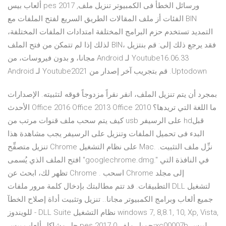
ألعاب بيس pes 2017 ,ورسائل الخطأ فى الكمبيوتر تنزيل ملف
الفئات أز ملف المقالات الطريق السريع لفتح الملفات مع BIN
التمديد تستخدم حزم البرامج المختلفة امتدادات الملفات المختلفة،
لذلك إذا لم تتمكن من فتح الملف BIN، فقد يرجع ذلك إلى: ‫قم بنتزيل
Youtube16.06.33 لـ Android مجانا، و بدون فيروسات، من
Uptodown. قم بتجريب آخر إصدار من Youtube2021 لـ Android
بمجرد أن يتم تنزيل الملف، انقر نقراً مزدوجاً فوقه لتثبيته. الإصدارات
الأحدث Office 2016 Office 2013 Office 2010 ما اللغة التي تريدها؟
كيف يتم سحب ملف قنوات مرتب من usb على الرسيفر hdقبل
البدء فى تحميل الملفات وتنزيل على الرسيفر يجب مشاهدة هذا
تنزيل متصفِّح Chrome على نظام التشغيل Mac. نزِّل ملف التثبيت.
افتح الملف الذي يُسمى "googlechrome.dmg." في النافذة التي
تظهر لك، ابحث عن Chrome . اسحب Chrome إلى مجلد
التطبيقات. قد تتم مطالبتك بإدخال كلمة مرور ملفات DLL لتشغيل
جميع ألعاب وبرامج الكمبيوتر مجانا.. تنزيل وتثبيت أداة إصلاح الخطآ
للويندوز - DLL Suite نظام التشغيل windows 7, 8,8.1, 10, Xp, Vista,
حل مشاكل ألعاب بيس pes 2017 تحميل ملف 0xc00007b لبيس