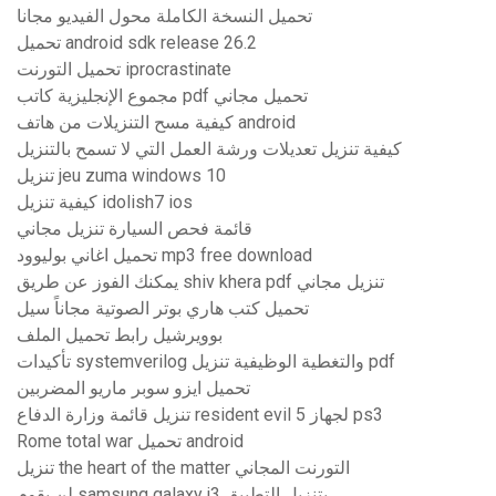
تحميل النسخة الكاملة محول الفيديو مجانا
تحميل android sdk release 26.2
تحميل التورنت iprocrastinate
مجموع الإنجليزية كاتب pdf تحميل مجاني
كيفية مسح التنزيلات من هاتف android
كيفية تنزيل تعديلات ورشة العمل التي لا تسمح بالتنزيل
تنزيل jeu zuma windows 10
كيفية تنزيل idolish7 ios
قائمة فحص السيارة تنزيل مجاني
تحميل اغاني بوليوود mp3 free download
يمكنك الفوز عن طريق shiv khera pdf تنزيل مجاني
تحميل كتب هاري بوتر الصوتية مجاناً سيل
بوويرشيل رابط تحميل الملف
تأكيدات systemverilog والتغطية الوظيفية تنزيل pdf
تحميل ايزو سوبر ماريو المضربين
تنزيل قائمة وزارة الدفاع resident evil 5 لجهاز ps3
Rome total war تحميل android
تنزيل the heart of the matter التورنت المجاني
لن يقوم samsung galaxy j3 بتنزيل التطبيق