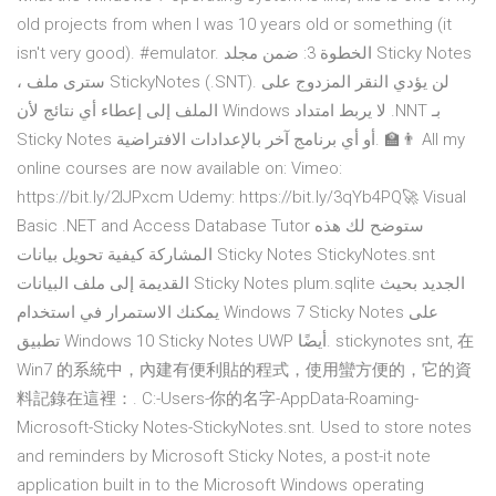
old projects from when I was 10 years old or something (it
isn't very good). #emulator. الخطوة 3: ضمن مجلد Sticky Notes
، سترى ملف StickyNotes (.SNT). لن يؤدي النقر المزدوج على
الملف إلى إعطاء أي نتائج لأن Windows لا يربط امتداد .NNT بـ
Sticky Notes أو أي برنامج آخر بالإعدادات الافتراضية. 👨‍🏫 All my
online courses are now available on: Vimeo:
https://bit.ly/2IJPxcm Udemy: https://bit.ly/3qYb4PQ🚀 Visual
Basic .NET and Access Database Tutor ستوضح لك هذه
المشاركة كيفية تحويل بيانات Sticky Notes StickyNotes.snt
القديمة إلى ملف البيانات Sticky Notes plum.sqlite الجديد بحيث
يمكنك الاستمرار في استخدام Windows 7 Sticky Notes على
تطبيق Windows 10 Sticky Notes UWP أيضًا. stickynotes snt, 在
Win7 的系統中，內建有便利貼的程式，使用蠻方便的，它的資
料記錄在這裡：. C:-Users-你的名字-AppData-Roaming-
Microsoft-Sticky Notes-StickyNotes.snt. Used to store notes
and reminders by Microsoft Sticky Notes, a post-it note
application built in to the Microsoft Windows operating