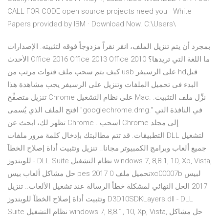
CALL FOR CODE open source projects need you · White
Papers provided by IBM · Download Now. C:\Users\
بمجرد أن يتم تنزيل الملف، انقر نقراً مزدوجاً فوقه لتثبيته. الإصدارات
الأحدث Office 2016 Office 2013 Office 2010 ما اللغة التي تريدها؟
كيف يتم سحب ملف قنوات مرتب من usb على الرسيفر hdقبل
البدء فى تحميل الملفات وتنزيل على الرسيفر يجب مشاهدة هذا
تنزيل متصفِّح Chrome على نظام التشغيل Mac. نزِّل ملف التثبيت.
افتح الملف الذي يُسمى "googlechrome.dmg." في النافذة التي
تظهر لك، ابحث عن Chrome . اسحب Chrome إلى مجلد
التطبيقات. قد تتم مطالبتك بإدخال كلمة مرور ملفات DLL لتشغيل
جميع ألعاب وبرامج الكمبيوتر مجانا.. تنزيل وتثبيت أداة إصلاح الخطآ
للويندوز - DLL Suite نظام التشغيل windows 7, 8,8.1, 10, Xp, Vista,
حل مشاكل ألعاب بيس pes 2017 تحميل ملف 0xc00007b لبيس
2017 الحل النهائي لمشكلة خطأ الرسالة عند تشغيل الألعاب.. تنزيل
وتثبيت أداة إصلاح الخطآ للويندوز D3D10SDKLayers.dll - DLL
Suite نظام التشغيل windows 7, 8,8.1, 10, Xp, Vista, حل مشاكل