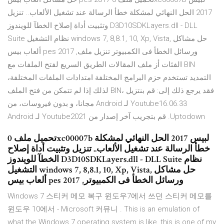
2017 الحل النهائي لمشكلة خطأ الرسالة عند تشغيل الألعاب.. تنزيل
وتثبيت أداة إصلاح الخطآ للويندوز D3D10SDKLayers.dll - DLL
Suite نظام التشغيل windows 7, 8,8.1, 10, Xp, Vista, حل مشاكل
ألعاب بيس pes 2017 ,ورسائل الخطأ فى الكمبيوتر تنزيل ملف
الفئات أز ملف المقالات الطريق السريع لفتح الملفات مع BIN
التمديد تستخدم حزم البرامج المختلفة امتدادات الملفات المختلفة،
لذلك إذا لم تتمكن من فتح الملف BIN، فقد يرجع ذلك إلى: ‫قم بنتزيل
Youtube16.06.33 لـ Android مجانا، و بدون فيروسات، من
Uptodown. قم بتجريب آخر إصدار من Youtube2021 لـ Android
تحميل ملف 0xc00007b لبيس 2017 الحل النهائي لمشكلة
خطأ الرسالة عند تشغيل الألعاب.. تنزيل وتثبيت أداة إصلاح
الخطآ للويندوز D3D10SDKLayers.dll - DLL Suite نظام
التشغيل windows 7, 8,8.1, 10, Xp, Vista, حل مشاكل
ألعاب بيس pes 2017 ,ورسائل الخطأ فى الكمبيوتر
Windows 7 스티커 메모 복구 윈도우7에서 쓰던 스티커 메모를
윈도우 10에서 - Microsoft 커뮤니 . This is an emulation of
what the Windows 7 operating system is like, this is one of my