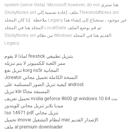
system (since Vista). Microsoft however, do not هنا سترى
StickyNotes.snt ملف. إعادة تسمية إلى ThresholdNotes.snt .
ملاحظة : إذا كان المجلد Legacy غير موجود ، ستحتاج إلى إنشاء هذا
المجلد هنا في المجلد LocalState ثم قم بوضع الملف
StickyNotes.snt من نظام Windows القديم هنا في المجلد
Legacy.
لماذا لا يقوم firestick بتنزيل تطبيقي
ممر اللعبة للكمبيوتر لا يتم تنزيله
تنزيل بقع korg ns5r المجانية
Jcreator النسخة الكاملة تحميل مجاني
كيفية تنزيل الصور المستلمة على android
تنزيل kln المسبقة مجانًا
تحميل تعريف nvidia geforce 8600 gt windows 10 64 بت
ميديا ​​بلاير تنزيل مجاني للويندوز
Iso 14971 pdf تنزيل مجاني
تحميل imovie لنظام التشغيل mac الإصدار القديم
ملف al premium downloader