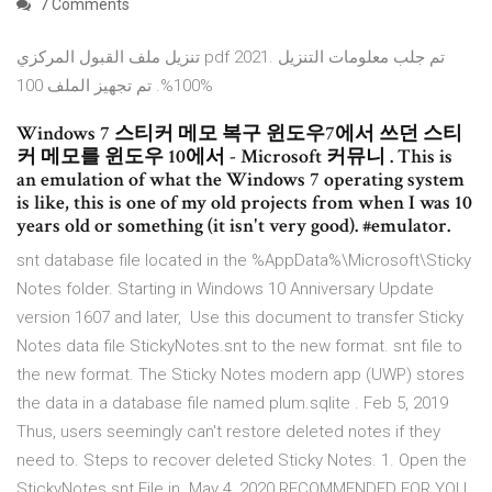
7 Comments
تنزيل ملف القبول المركزي pdf 2021. تم جلب معلومات التنزيل
100%. تم تجهيز الملف 100%
Windows 7 스티커 메모 복구 윈도우7에서 쓰던 스티
커 메모를 윈도우 10에서 - Microsoft 커뮤니 . This is
an emulation of what the Windows 7 operating system
is like, this is one of my old projects from when I was 10
years old or something (it isn't very good). #emulator.
snt database file located in the %AppData%\Microsoft\Sticky
Notes folder. Starting in Windows 10 Anniversary Update
version 1607 and later, Use this document to transfer Sticky
Notes data file StickyNotes.snt to the new format. snt file to
the new format. The Sticky Notes modern app (UWP) stores
the data in a database file named plum.sqlite . Feb 5, 2019
Thus, users seemingly can't restore deleted notes if they
need to. Steps to recover deleted Sticky Notes. 1. Open the
StickyNotes.snt File in May 4, 2020 RECOMMENDED FOR YOU.