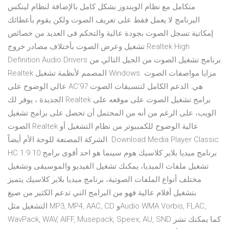
متكامل مع نظام الويندوز بشكل كامل بالإضافة لنظام لينكس
البرنامج لا يعمل فقط على تعريف الصوت ولكن يقوم بأعطائك
إمكاتية تسجل الصوت بجودة عالية والتحكم فى العديد من خصائص
تشغيل وعرض الصوت بأختلاف مصادر خروج Realtek High
Definition Audio Drivers برنامج تشغيل الصوت من الجيل التالي من
Realtek المصمم لأنظمة تشغيل Windows. مزايا مواصفات الصوت
عالي الوضوح على AC’97 هي: الدعم الكامل لتنسيقات الصوت
الجديدة ، يوفر لك Realtek برامج تشغيل الصوت على موقعه على
الويب، على الرغم من أنه من المحتمل أن تحصل على برامج تشغيل
الصوت Realtek عالية الوضوح للكمبيوتر من نظام التشغيل أو
الشركة المصنعة للوحة الأم أيضاً. Download Media Player Classic
HC 1.9.10 برنامج ميديا بلاير كلاسيك هوم سينما هو احد أقوى برامج
تشغيل ملفات الميديا، يمكنك تشغيل الفيديو والموسيقى وتشغيل
مختلف أنواع الملفات الصوتية، برنامج ميديا بلاير كلاسيك يتميز
بتشغيل أفلام عالية فهو من البرامج التي تدعم الكثير من صيغ
التشغيل مثل MP3, MP4, AAC, CD وAudio WMA Vorbis, FLAC,
WavPack, WAV, AIFF, Musepack, Speex, AU, SND كما يمكنك نشر