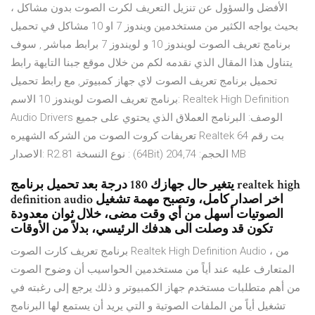
الأفضل والسؤول عن تنزيل التعريف لكرت الصوت بدون مشاكل ،
بحيث يواجه الكثير من مستخدمين ويندوز 7 او 10 مشاكل في تحميل
برنامج تعريف الصوت لويندوز 10 و لويندوز 7 برابط مباشر , سوف
يتناول هذا المقال الذي نقدمه لكم من خلال موقع جبنا التايهة رابط
تحميل برنامج تعريف الصوت لاي جهاز كمبيوتر, مع رابط تحميل
برنامج تعريف الصوت لويندوز 10 الاسم: Realtek High Definition
Audio Drivers الوصف: البرنامج العملاق الذي يحتوي على جميع
تعريفات كروت الصوت من الشركه الشهيره Realtek 64 بت رقم
الاصدار: R2.81 نوع النسخة : (64Bit) الحجم: 204,74 MB
يتغير حال جهازك 180 درجة بعد تحميل برنامج realtek high
definition audio اخر اصدار كامل، وتصبح مهمة تشغيل
الصوتيات أسهل من أي وقت مضى، خلال ثوان معدودة
تكون قد وصلت الى هدفك الرئيسي، بدلاً من الأوقات
برنامج تعريف كارت الصوت Realtek High Definition Audio ، من
المتعارف عليه عند أياً من مستخدمين الحواسيب أن وضوح الصوت
من أهم متطلبات مستخدم جهاز الكمبيوتر و ذلك يرجع إلى رغبته في
تشغيل أياً من الملفات الصوتية و التي يريد أن يستمع لها البرنامج