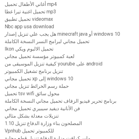
أغاني الأطفال تحميل mp4
تحميل اغنية تيرا غطا mp3
تحميل تطبيق videomax
Nbc app usa download
هل يجب علي تنزيل إصدار minecraft java أو windows 10
تحميل مجاني لبرامج النسر النسخة الكاملة
Ikon تحميل الالبوم ويكي
لعبة كمبيوتر مؤسسة تحميل مجاني
كيفية تنزيل الموسيقى من yourube على android
تنزيل برنامج تشغيل الكمبيوتر
تحميل مجاني xp إلى windows 10
حملة رسم الخرائط تنزيل مجاني
تحميل tsv wifi محول سائق
برنامج تحرير فيديو الزفاف تحميل مجاني النسخة الكاملة
فن الأنانية ديفيد سيبيري تحميل مجاني
تنزيلات معدلة بشكل مثالي
المصلحون بناء وزارة الدفاع تنزيل 1.10
Vpnhub للكمبيوتر تحميل
ماين كرافت وزارة الدفاع تنزيل قطع محلية