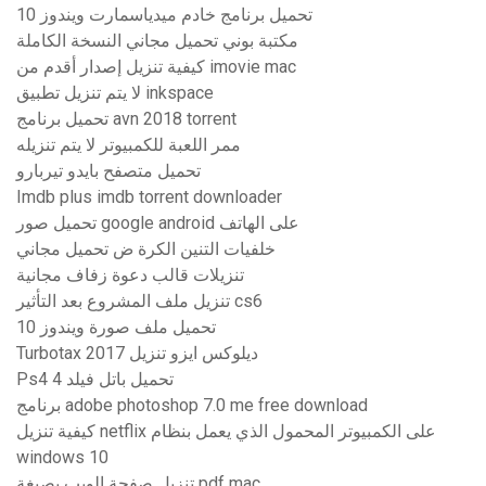
تحميل برنامج خادم ميدياسمارت ويندوز 10
مكتبة بوني تحميل مجاني النسخة الكاملة
كيفية تنزيل إصدار أقدم من imovie mac
لا يتم تنزيل تطبيق inkspace
تحميل برنامج avn 2018 torrent
ممر اللعبة للكمبيوتر لا يتم تنزيله
تحميل متصفح بايدو تيربارو
Imdb plus imdb torrent downloader
تحميل صور google android على الهاتف
خلفيات التنين الكرة ض تحميل مجاني
تنزيلات قالب دعوة زفاف مجانية
تنزيل ملف المشروع بعد التأثير cs6
تحميل ملف صورة ويندوز 10
Turbotax 2017 ديلوكس ايزو تنزيل
Ps4 تحميل باتل فيلد 4
برنامج adobe photoshop 7.0 me free download
كيفية تنزيل netflix على الكمبيوتر المحمول الذي يعمل بنظام
windows 10
تنزيل صفحة الويب بصيغة pdf mac