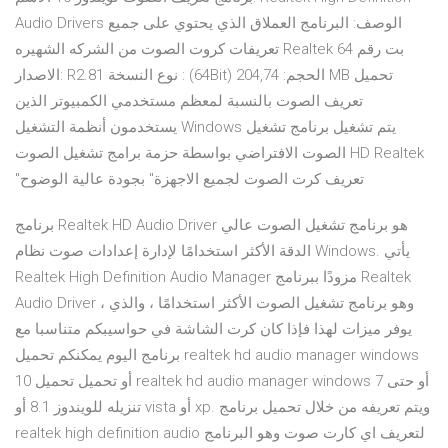
Audio Drivers الوصف: البرنامج العملاق الذي يحتوي على جميع
تعريفات كروت الصوت من الشركه الشهيره Realtek 64 بت رقم
الاصدار: R2.81 نوع النسخة : (64Bit) الحجم: 204,74 MB تحميل
تعريف الصوت بالنسبة لمعظم مستخدمي الكمبيوتر الذين
يستخدمون أنظمة التشغيل Windows يتم تشغيل برنامج تشغيل
الصوت الافتراضي بواسطة حزمة برامج تشغيل الصوت HD Realtek
"تعريف كرت الصوت لجميع الاجهزة" بجودة عالية الوضوح
برنامج Realtek HD Audio Driver هو برنامج تشغيل الصوت عالي
الدقة الأكثر استخدامًا لإدارة إعدادات صوت نظام Windows. يأتي
Realtek High Definition Audio Manager مزودًا ببرنامج Realtek
Audio Driver ، وهو برنامج تشغيل الصوت الأكثر استخدامًا ، والذي
يوفر ميزات لهذا فإذا كان كرت الشاشة في حواسيبكم متناسبا مع
برنامج اليوم يمكنكم تحميل realtek hd audio manager windows
10 أو تحميل تحميل realtek hd audio manager windows 7 أو حتى
تنزيله للويندوز 8.1 أو vista أو xp. ويتم تعريفه من خلال تحميل برنامج
realtek high definition audio لتعريف اي كارت صوت وهو البرنامج