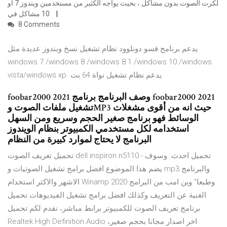
لكرت الصوت بدون مشاكل ، بحيث يواجه الكثير من مستخدمين ويندوز 7 او
10 مشاكل في
8 Comments
يدعم برنامج فسو دونلوود نظام تشغيل نسخ ويندوز عديدة مثل
windows 7 /windows 8 /windows 8.1 /windows 10 /windows
vista/windows xp. يدعم نظام تشغيل نواة 64 بت.
foobar2000 2021 وصف البرنامج برنامج foobar2000 2021
تشغيل ملفات الصوت وMP3 حيث انه من أقوى مشغلات
الوسائط فهو برنامج صغير الحجم وسريع ومن السهل
استخدامه لكل مستخدمي الكمبيوتر بنظام الويندوز
البرنامج لا يحتاج لموارد كبيرة من النظام
تحميل تعريف الصوت dell inspiron n5110 - تحميل احدث. وسوف
يضم هذا الموضوع افضل برامج تشغيل الصوتيات و mp3 والبرنامج
الاشهر والاكثر استخدام Winamp 2020 وطبعا" وين امب من البرامج
الغنية عن التعريف وكذلك افضل برامج تشغيل الفيديوهات تحميل
برنامج تعريف الصوت للكمبيوتر برابط مباشر، نقدم لكم تحميل
Realtek High Definition Audio اخر اصدار مجانا بحجم صغير،