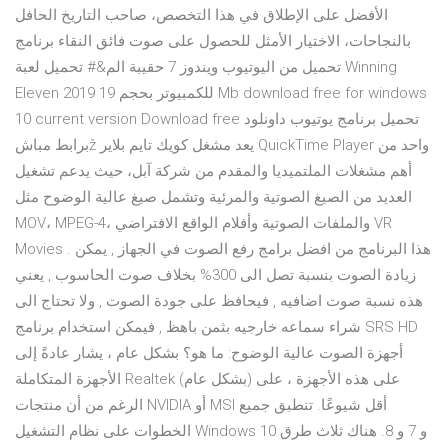
الأفضل على الإطلاق في هذا التخصص، صاحب التاريخ الحافل
بالنجاحات، الاختيار الأمثل للحصول على صوت فائق النقاء برنامج
تحميل من اليوتيوب ويندوز 7 حقيبة الم&# تحميل لعبة Winning
Eleven 2019 للكمبيوتر بحجم 19 Mb download free for windows
10 current version Download free تحميل برنامج يوتيوب داونلود
برابط مباشž يعد مشغل كويك تايم بلاير QuickTime Player واحد من
أهم مشغلات الملتميديا والمقدم من شركة آبل، حيث يدعم تشغيل
العديد من الصيغ الصوتية والمرئية وتشمل صيغ عالية الوضوح مثل
MOV، MPEG-4، والملفات الصوتية وأفلام الواقع الافتراضي VR
Movies . هذا البرنامج من افضل برامج رفع الصوت في الجهاز , يمكن
زيادة الصوت بنسبة تصل الى 300% بخلاف صوت الحاسوب , يعني
هذه نسبة صوت اضافيه , فيحافظ على جودة الصوت , ولا تحتاج الى
شراء سماعه خارجيه بثمن باهظ , فيمكن استخدام برنامج SRS HD
أجهزة الصوت عالية الوضوح: ما هو؟ بشكل عام ، يشار عادةً إلى
الأجهزة المتكاملة Realtek (بشكل عام) على هذه الأجهزة ، على
الرغم من أن منتجات NVIDIA أو MSI أقل شيوعًا. تنطبق جميع
الخطوات على نظام التشغيل Windows 10 و 7 و 8. هناك ثلاث طرق