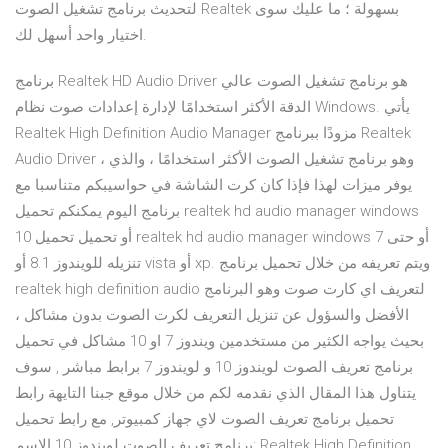
لتحديث برنامج تشغيل الصوت Realtek بسهولة ؛ ما عليك سوى
اختيار واحد أسهل لك.
برنامج Realtek HD Audio Driver هو برنامج تشغيل الصوت عالي
الدقة الأكثر استخدامًا لإدارة إعدادات صوت نظام Windows. يأتي
Realtek High Definition Audio Manager مزودًا ببرنامج Realtek
Audio Driver ، وهو برنامج تشغيل الصوت الأكثر استخدامًا ، والذي
يوفر ميزات لهذا فإذا كان كرت الشاشة في حواسيبكم متناسبا مع
برنامج اليوم يمكنكم تحميل realtek hd audio manager windows
10 أو تحميل تحميل realtek hd audio manager windows 7 أو حتى
تنزيله للويندوز 8.1 أو vista أو xp. ويتم تعريفه من خلال تحميل برنامج
realtek high definition audio لتعريف اي كارت صوت وهو البرنامج
الأفضل والسؤول عن تنزيل التعريف لكرت الصوت بدون مشاكل ،
بحيث يواجه الكثير من مستخدمين ويندوز 7 او 10 مشاكل في تحميل
برنامج تعريف الصوت لويندوز 10 و لويندوز 7 برابط مباشر , سوف
يتناول هذا المقال الذي نقدمه لكم من خلال موقع جبنا التايهة رابط
تحميل برنامج تعريف الصوت لاي جهاز كمبيوتر, مع رابط تحميل
برنامج تعريف الصوت لويندوز 10 الاسم: Realtek High Definition