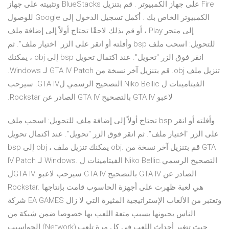
Fire على جهاز الكمبيوتر . قم بتنزيل BlueStacks وتثبيته على جهاز
الكمبيوتر الخاص بك . أكمل تسجيل الدخول إلى Google للوصول
إلى متجر Play ، أو قم بذلك لاحقًا تحتاج أولاً إلى إضافة ملف
للتحويل: اسحب ملف bsp وأفلته أو انقر على الزر "اختيار ملف". ثم
انقر فوق الزر "تحويل". عند اكتمال تحويل bsp إلى obj ، يمكنك
تنزيل ملف obj. قم بتنزيل آخر نسخة من GTA IV Patch لـ Windows.
الفيتامينات ل Niko Bellic.التصحيح الرسمي لGTA IV. سيرحب
لاعبو GTA IV بالتصحيح GTA IV الصادر عن Rockstar.
تحتاج أولاً إلى إضافة ملف للتحويل: اسحب ملف bsp وأفلته أو انقر
على الزر "اختيار ملف". ثم انقر فوق الزر "تحويل". عند اكتمال تحويل
bsp إلى obj ، يمكنك تنزيل ملف obj. قم بتنزيل آخر نسخة من GTA
IV Patch لـ Windows. الفيتامينات ل Niko Bellic.التصحيح الرسمي
لGTA IV. سيرحب لاعبو GTA IV بالتصحيح GTA IV الصادر عن
Rockstar. هي لعبة ظهرت على أجهزة الحاسوب قامت بإنتاجها
شركة EA GAMES وتعتبر من الألعاب الإستراتيجية المثيرة التي لا زال
الناس يحبونها بسبب متعة اللعب بها خصوصا ضمن شبكة من
الحواسيب (Network),حيث تتغير أحداث اللعب في كل مرة تلعب