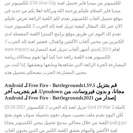
للكمبيوتر من ميديا فاير تحميل لعبة GTA Vice City للكمبيوتر من
ميديا فاير السلام عليكم ورحمة الله وبركاتة اهلا بكم من جديد في
موقع تحميل العاب للكمبيوتر نقدم لكم اللعبة الرائعة نعرض عليكم
الآن عبر تلك المقال كيفية تنزيل لعبة إله الحرب 2 للكمبيوتر حيث
نقدم لك اليوم عن طريق موقع برامج اكسترا اللعبة المفضلة لدى
الكثيرين من محبي ألعاب الأكشن والقتال، فتعتبر لعبة إله الحرب 2
لعام 2010 إحدى أشهر ألعاب تنزيل لعبة المصارعة wwe impact
للكمبيوتر هذه اللعبة رائعة جدا كما أنها تقوم بمحاكاة رياضة
المصارعة الحرة الرائعة التي نشاهدها ونتابعها ونعشقها، إذا كنت من
محبي المصارعة الحرب ننصحكم بتحميل هذه
‫قم بنتزيل Free Fire - Battlegrounds1.59.5 لـ Android
مجانا، و بدون فيروسات، من Uptodown. قم بتجريب آخر
إصدار من Free Fire - Battlegrounds2021 لـ Android
03.03.2021 تنزيل لعبة إله الحرب 2 للكمبيوتر God Of War 2 كاملة
لكن اليوم نقدم ملف تنصيب سوف تقوم بتحميله سوف يقوم بفتح
اللعبة من خلال محاكي مدمج تحميل ببجي للكمبيوتر مجانا pubg pc
لعبة الأكشن والمهام يعشق اللعبة الكثير من الذين يحبون العاب