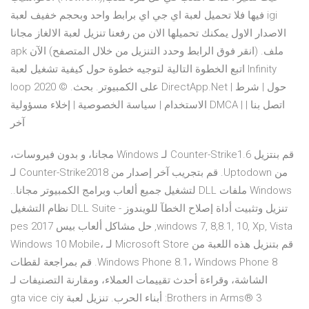
فيها فلا تحميل لعبة اي جي اي برابط واحد وبحجم خفيف لعبة igi
الاصدار الاول يمكنك تحميلها الان من رفعنا تنزيل لعبة الالغاز مجانا
apk ملف. (انقر فوق الرابط وحدد التنزيل من خلال المتصفح) الآن
اتبع الخطوة التالية لتوجيه خطوة حول كيفية تشغيل لعبة Infinity
loop على الكمبيوتر. بحث. © 2020 DirectApp.Net | حول | شرط
الاستخدام | سياسة الخصوصية | إخلاء مسؤولية DMCA | اتصل بنا |
آخر
‫قم بنتزيل Counter-Strike1.6 لـ Windows مجانا، و بدون فيروسات،
من Uptodown. قم بتجريب آخر إصدار من Counter-Strike2018 لـ
Windows ملفات DLL لتشغيل جميع ألعاب وبرامج الكمبيوتر مجانا..
تنزيل وتثبيت أداة إصلاح الخطآ للويندوز - DLL Suite نظام التشغيل
windows 7, 8,8.1, 10, Xp, Vista, حل مشاكل ألعاب بيس pes 2017
قم بتنزيل هذه اللعبة من Microsoft Store لـ Windows 10 Mobile،
Windows Phone 8.1، Windows Phone 8. قم بمراجعة لقطات
الشاشة، وقراءة أحدث تقييمات العملاء، ومقارنة التصنيفات لـ
Brothers in Arms® 3: أبناء الحرب. تنزيل لعبة gta vice ciy