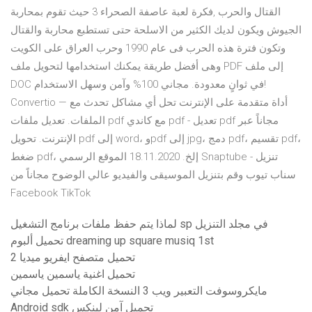
القتال والحرب ,فكرة لعبة عاصفة الصحراء 3 حيث تقوم بمحاربة
الجيوش ويكون لديك الكثير من الاسلحة حتى تستطبع محاربة والقتال
وتكون فترة هذه الحرب فى عام 1990 وحرب العراق على الكويت
وهى أفضل طريقة يمكنك استخدامها لتحويل ملف PDF إلى ملف
DOC في ثوانٍ معدودة. مجاني 100% وآمن وسهل الاستخدام!
Convertio — أداة متقدمة على الإنترنت تحل أي مشاكل تحدث مع
الملفات. تعديل ملفات pdf مع كاندي pdf - تعديل pdf مجاناً عبر
الإنترنت. تحويل pdf إلى word، وpdf إلى jpg، دمج pdf، تقسيم pdf،
ضغط pdf، إلخ. 18.11.2020 الموقع الرسمي Snaptube - تنزيل
سناب تيوب وقم بتنزيل الموسيقى والفيديو عالي الوضوح مجاناً من
Facebook TikTok
لماذا يتم حفظ ملفات برنامج التشغيل sp في مجلد التنزيل
تحميل ألبوم dreaming up square musiq 1st
تحميل متصفح ايفريو ميديا ​​2
تحميل اغنية ياسمين ياسمين
مايكروسوفت التعبير ويب 3 النسخة الكاملة تحميل مجاني
Android sdk تحميل آمن لينكس