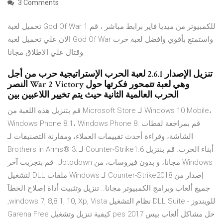
3 Comments
تحميل لعبة God Of War 1 للكمبيوتر من ميديا فاير برابط مباشر ، قم
الان علي تحميل لعبة God Of War واستمتع بأقوي وافضل لعبة حرب
وقتال علي الاطلاق مجانا
تنزيل الإصدار 2.6.1 لعبة الحرب الإستراتيجية حرب من أجل
النصر War 2 Victory وهي لعبة تتمحور فكرتها حول
الحرب العالمية الثانية حيث يتم تخيير اللاعبين بين
قم بتنزيل هذه اللعبة من Microsoft Store لـ Windows 10 Mobile،
Windows Phone 8.1، Windows Phone 8. قم بمراجعة لقطات
الشاشة، وقراءة أحدث تقييمات العملاء، ومقارنة التصنيفات لـ
Brothers in Arms® 3: أبناء الحرب. ‫قم بنتزيل Counter-Strike1.6 لـ
Windows مجانا، و بدون فيروسات، من Uptodown. قم بتجريب آخر
إصدار من Counter-Strike2018 لـ Windows ملفات DLL لتشغيل
جميع ألعاب وبرامج الكمبيوتر مجانا.. تنزيل وتثبيت أداة إصلاح الخطآ
للويندوز - DLL Suite نظام التشغيل windows 7, 8,8.1, 10, Xp, Vista,
حل مشاكل ألعاب بيس pes 2017 كيفية تنزيل وتشغيل Garena Free