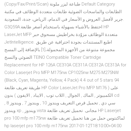
(Copy/Fax/Print/Scan) ‎طباعة ليزر ملونة‎ Default Category
الطابعات والماسحات الضوئية طابعات متعددة الوظائف في مكتبة
جرير لأفضل العروض و الأسعار في الدمام، الرياض، جدة، السعودية.
G3Q59A:احتفظ بالأشياء بسهولة باستخدام أصغر طابعة HP
LaserJet MFP متعددة الوظائف مزوّدة بخراطيش مسحوق حبر
JetIntelligence. اطبع المستندات بجودة احترافية عن طريق
مجموعة متنوعة من الأجهزة المحمولة،[1] بالإضافة إلى المسح
الضوئي والنسخ TEINO Compatible Toner Cartridge
Replacement for HP 126A CE310A CE311A CE312A CE313A for
Color Laserjet Pro MFP M175nw CP1025nw M275 M275NW
(Black, Cyan, Magenta, Yellow, 4 Pack) 4.4 out of 5 stars 94
طريقة تعريف طابعة HP Color LaserJet Pro MFP M176 على (
الكمبيوتر , الماك , الجوال , اللاب توب , الايباد , الايفون ) بدون cd
سي دي , تحميل قرص التعريف ويندوز 10 , ويندوز 7 , ويندوز 8 ,
ويندوز xp , ويندوز vista مجانى. تحميل تعريف طابعة HP Laserjet
pro 100 mfp m175nw لماكنتوس حمل من هنا تحميل تعريف طابعة
hp laserjet pro 100 mfp m175nw 2017-01-12T18:10:00+04:00