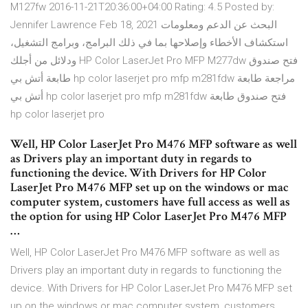
M127fw 2016-11-21T20:36:00+04:00 Rating: 4.5 Posted by:
Jennifer Lawrence Feb 18, 2021 البحث عن الدعم ومعلومات
استكشاف الأخطاء وإصلاحها بما في ذلك البرامج، وبرامج التشغيل،
ودلائل من أجلك HP Color LaserJet Pro MFP M277dw فتح صندوق
طابعة أتش بي hp color laserjet pro mfp m281fdw مراجعة طابعة
أتش بي hp color laserjet pro mfp m281fdw فتح صندوق طابعة
hp color laserjet pro
Well, HP Color LaserJet Pro M476 MFP software as well
as Drivers play an important duty in regards to
functioning the device. With Drivers for HP Color
LaserJet Pro M476 MFP set up on the windows or mac
computer system, customers have full access as well as
the option for using HP Color LaserJet Pro M476 MFP
…
Well, HP Color LaserJet Pro M476 MFP software as well as
Drivers play an important duty in regards to functioning the
device. With Drivers for HP Color LaserJet Pro M476 MFP set
up on the windows or mac computer system, customers