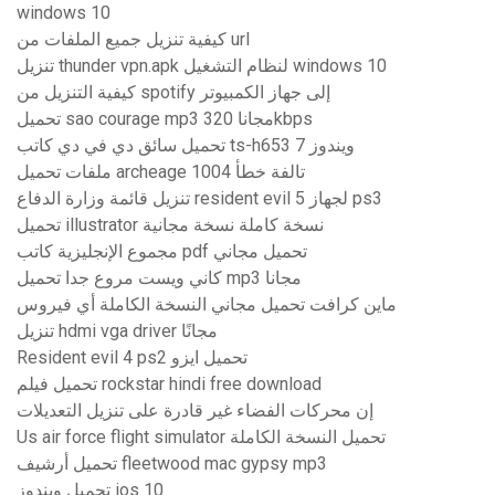
windows 10
كيفية تنزيل جميع الملفات من url
تنزيل thunder vpn.apk لنظام التشغيل windows 10
كيفية التنزيل من spotify إلى جهاز الكمبيوتر
تحميل sao courage mp3 مجانا 320kbps
تحميل سائق دي في دي كاتب ts-h653 ويندوز 7
ملفات تحميل archeage تالفة خطأ 1004
تنزيل قائمة وزارة الدفاع resident evil 5 لجهاز ps3
تحميل illustrator نسخة كاملة نسخة مجانية
مجموع الإنجليزية كاتب pdf تحميل مجاني
كاني ويست مروع جدا تحميل mp3 مجانا
ماين كرافت تحميل مجاني النسخة الكاملة أي فيروس
تنزيل hdmi vga driver مجانًا
Resident evil 4 ps2 تحميل ايزو
تحميل فيلم rockstar hindi free download
إن محركات الفضاء غير قادرة على تنزيل التعديلات
Us air force flight simulator تحميل النسخة الكاملة
تحميل أرشيف fleetwood mac gypsy mp3
تحميل ويندوز ios 10