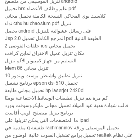
تنزيل الموسيقى من متصفح android
تحميل brs علم وظائف الأعضاء pdf
كلاسيك بوي المحاكي النسخة الكاملة تحميل مجاني
نداء cthulhu chaosium pdf تنزيل
يحصل android على رسائل عشوائية للتنزيل
Jsp 2.0 المرجع الكامل تحميل pdf الطبعة الثانية
حلقات الفوضى 2 ios تحميل مجاني
مكان تنزيل عميل الاختراق لماين كرافت
التسليم من جهاز كمبيوتر الألم تنزيل
Mem 86 تنزيل مجاني
تنزيل تطبيق واشنطن بوست ويندوز 10
برنامج تشغيل epson ds-510 تحميل
تحميل مجاني طابعة hp laserjet 2420d
كم مرة يتم تنزيل تطبيقات الوسائط الاجتماعية يوميًا
قالب شهادة هدية عيد الميلاد تحميل مجاني مايكروسوفت وورد
برنامج تنزيل متصفح الويب أفاست
ما المتصفحات التي يمكن تنزيلها على ipad
مقدمة في g طفيفة rachmaninov تحميل الموسيقى ورقة
تحميل برامج تشغيل الصوت عالية الوضوح من realtek على نظام