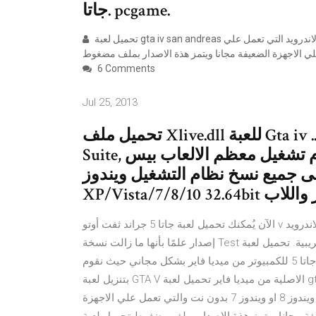
جاتا. pcgame.
تحميل لعبة gta iv san andreas هي احدث نسخة من العاب ساندرياس الحقيقة المعدلة لجهاز الكمبيوتر ولاندرويد التي تعمل علي
6 Comments
Jul 25, 2013
تحميل ملف Xlive.dll للعبة Gta iv .. تثبيت أداة إصلاح الخطآ للويندوز DLL
Suite, حل مشاكل الرسائل المزعجة وعدم تشغيل معظم الالعاب بيس PES
جميع نسخ نظام التشغيل ويندوز Windows
XP للكمبيوتر واللاب
الآن يُمكنك تحميل لعبة جاتا 5 جراند ثفت أوتو v للاندرويد Grand Theft Auto V 0.2.1 النسخة المخصصة للهاتف بـأحدث
إصدار علمًا بأنها ما زالت نسخة Test او تجريبية. تحميل لعبة gta v للكمبيوتر لويندوز 7 الان علي موقعنا المتميز بتنزيل
وتحميل العاب الكمبيوتر المجانية نقوم بشرح كيفية تحميل لعبة جاتا 5 للكمبيوتر من ميديا فاير بشكل مجاني حيث نقوم
بتنزيل لعبة GTA V الاصلية من ميديا فاير تحميل لعبة gta iv san andreas هي احدث نسخة من العاب ساندرياس الحقيقة
المعدلة لجهاز الكمبيوتر ولاندرويد التي تعمل علي ويندوز 10 او ويندوز 8 او ويندوز 7 بدون نت والتي تعمل علي الاجهزة