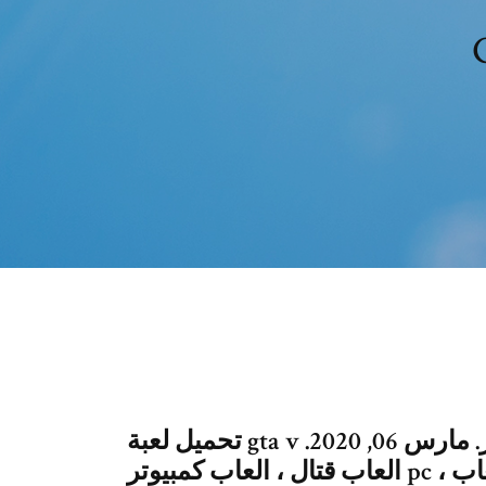
تحميل لعبة gta v للكمبيوتر برابط مباشر من ميديا فاير. مارس 06, 2020.
العاب قتال ، العاب كمبيوتر pc ، العاب مغامرات ، تحميل العاب ، تحميل العاب