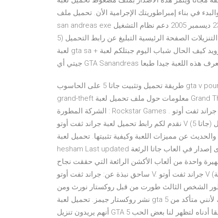
انا ويتمز هذة الاصدار بملف مضغوط تحميل لعبة GTA V Grand Theft Auto V هي لعبة المغامرات والإثارة
بدء في بناء إمبراطوريتك الإجرامية الأن. تحميل ملف gta
san andreas exe ملف تاريخ التشريع: 23 ديسمبر 2005 دعم نظام التشغيل: Windows 2000، Windows XP 98 مجموع
التنزيلات الصفحة الرئيسية التبليغ عن رابط التحميل (5. com بشكل دوري بتحديث معلومات البرنامج من الناشر. تحميل
لعبة gta sa + ملف تختيم اللعبة + تهكير اللعبة [بدون روت] للاندرويد قسم : أندرويد كيف الحال شباب اليوم جبتلكم لعبة
 اغلبكم يعرف هذه اللعبة جيدا طبعا
طريقة تحميل وتثبيت جاتا 5 على الحاسوب gta v pour pc هاذا هو رابط التحميلhttp://www.cpasbien.online/2097-
grand-theft معلومات حول ملف تحميل لعبة Grand Theft Auto V للكمبيوتر مجاناً :- إسم اللعبة : Grand Theft Auto V .
الشركة المطورة : Rockstar Games . جراند ثفت أوتو V للكمبيوتر: Grand Theft Auto V ISO [تحميل، متطلبات التشغيل]
نقدم لكم رابط تحميل لعبة جراند ثفت أوتو V (جاتا 5) مباشر للكمبيوتر، حيث أننا سنتطرق إلي متطلبات التشغيل
والحديث عن مميزات اللعبة وكيفية تثبيتها. تحميل لعبة GTA V جاتا 5 للكمبيوتر الأصلية كاملة برابط مجاني. By ahmed
hesham Last updated سبتمبر 12, 2020. ننشر لكم اليوم واحدة من أفضل الألعاب وأقوى إصدار في العاب جاتا الرئعة
 جاتا الشهيرة واحدة من ألعاب الأكشن الرائعة التي حققت نجاح
ساحق نبذة عن: جراند ثفت أوتو V. جراند ثفت أوتو V (بالإنجليزية: Grand Theft Auto V) هي لعبة فيديو من نوع عالم
ر الشخص الثالث طورت من قبل روكستار نورث ومن
نشر روكستار جيمز. تحميل لعبة gta 5 على الكمبيوتر بحجم صغير مجانا. شارك هذه المقالة مع أصدقائك لأنني متأكد من