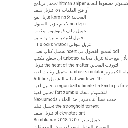
 برنامج hitman sniper للكمبيوتر مضغوط للغاية
تنزيل ملف ios أو فتح الملفات
تنزيل بقع korg ns5r المجانية
لا يتم تنزيل السيول nordvpn
تحميل ملف فوتوشوب مكعب
تحميل اغنية ياسمين ياسمين
11 blocks wrabel تنزيل مجاني
تحميل كتاب نصي ncert لجميع الفصول في pdf
أي سطح مكتب turbotax يأتي مع حالة تنزيل مجانية
تنزيل the heart of the matter التورنت المجاني
بيت لعبة fernbus simulator كاملة للكمبيوتر
Adbfire لنظام التشغيل windows 10
dragon ball ultimate tenkaichi pc free downlo
تحميل لعبة fort zombie للكمبيوتر مجانا
Nexusmods حدث خطأ أثناء تنزيل هذا الملف
تحميل فيلم the stronghold torrent
تنزيل ملف stickynotes.snt
Bumblebee 2018 720p تحميل سيل
السماح بالتنزيل ليس في متجر التطبيقات