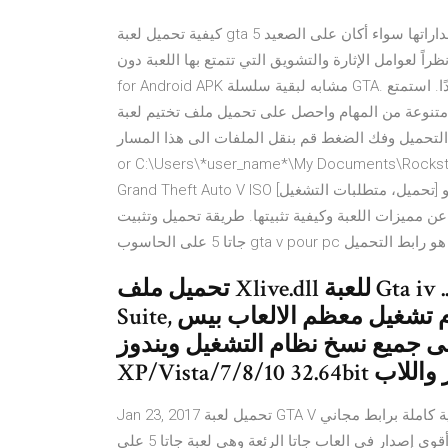
كيفية تحميل لعبة gta 5 على الهاتف يحبذ الصغار والكبار فتح هذه اللعبة على اختلاف إصداراتها سواء أكان على الصعيد
لعوامل الإثارة والتشويق التي تتمتع بها اللعبة دون GTA 5
for Android APK مشابه لبقية سلسلة GTA. هناك العديد من المهام في هذه اللعبة التي لن تشعر بالملل أبدًا. استمتع
ن المهام واحصل على تحميل ملف تختيم لعبة GRAND THEFT AUTO 5 (GTA V): SAVEGAME 100%
فك الضغط قم بنقل الملفات الى هذا المسار. C:\ProgramData\Socialclub\Player\271590
or С:\Users\*user_name*\My Docume جراند ثفت أوتو V للكمبيوتر:
Grand Theft Auto V ISO [تحميل، متطلبات التشغيل] نقدم لكم رابط تحميل لعبة جراند ثفت أوتو V (جاتا 5) مباشر
 مميزات اللعبة وكيفية تثبيتها. طريقة تحميل وتثبيت
تحميل ملف Xlive.dll للعبة Gta iv .. تثبيت أداة إصلاح الخطآ للويندوز DLL
Suite, حل مشاكل الرسائل المزعجة وعدم تشغيل معظم الالعاب بيس PES
جميع نسخ نظام التشغيل ويندوز Windows
XP للكمبيوتر واللاب
Jan 23, 2017 تحميل لعبة GTA V جاتا 5 للكمبيوتر الأصلية كاملة برابط مجاني. By ahmed hesham Last updated
سبتمبر 12, 2020. ننشر لكم اليوم واحدة من أفضل الألعاب وأقوى إصدار في العاب جاتا الرئعة وهي لعبة جاتا 5 على