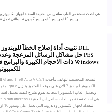
ويندوز 10 او ويندوز 8 او ويندوز 7 بدون نت والتي تعمل علي الاجهزة الضعيفة مجانا ويتمز هذة الاصدار بملف مضغوط
ذات الاحجام الكبيرة والبرامج فى 
/Vista/7/8/10 32.64bit