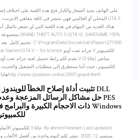
المحلي أو العالمي فهي تنتشر في كافة مقاهي الانترنت، نظراً 
بمجموعة متنوعة م
تختيم كامل. بعد التحميل و
nts\Rockstar Games\GTA V – for license
للكمبيوتر، حيث أننا سنتطرق إلي متطلبات التشغيل والحديث عن
جاتا 5 على الحاسوب gta v pour pc هاذا هو رابط التحميلhttp://www.cpasbien.online/2097-grand-theft
ذات الاحجام الكبيرة والبرامج فى 
/Vista/7/8/10 32.64bit