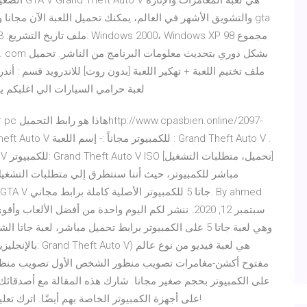
الضعيفة مج
والتشويق الأشهر في العالم، يمكنك تحميل اللعبة الآن مجانا وال
جيتي أي GTA Sanandreas لعبة حرامي السيارات الي
وهي لعبة جاتا 5 على الكمبيوتر برابط تحميل مباشر، لعبة
مفتوح أكشن-مغامرات تصويب منظور الشخص الأول تصويب منظو
أنهم يريدون تنزيل GTA 5 على أجهزة الكمبيوتر الخاصة بهم أيضًا. اترك تعليقا أدناه لتظهر لنا بعض الحب!