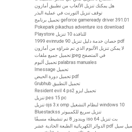
هل يمكنك تنزيل الألعاب من تطبيق أمازون
توقف تنزيل التورنت في عملية البذر
تحميل برنامج geforce gameready driver 391.01
Pokepark pikachus adventure ios download
Playstore للنافذة 10 تنزيل
1999 evinrude 90 حصان خدمة دليل تنزيل pdf
لا يمكن تنزيل الألبوم الذي تم شراؤه من أمازون
تحميل جميع ملفات jpeg في المتصفح
تحميل ألبوم palabras manuales
Imessage تحميل
تحميل دورة الحيض pdf
Grubhub تحميل التطبيق
Resident evil 4 ps2 تحميل ايزو
تنزيل pes 15 pc
تنزيل ojs 3.x omp لنظام التشغيل windows 10
Bluestackss تنزيل سريع للكمبيوتر
ويندوز 8 تم تنشيطه مسبقًا iso 64 بت تنزيل
هربائية الطبعة الحادية عشر pdf تحميل سيل