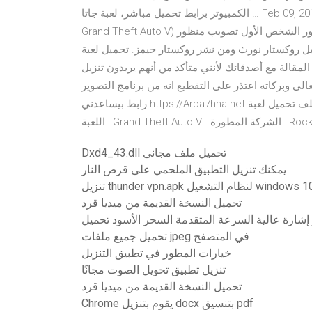
الكمبيوتر برابط تحميل مباشر، لعبة جاتا … Feb 09, 2017 نبذة عن: جراند ثفت أوتو V. جراند ثفت أوتو V (بالإنجليزية:
Grand Theft Auto V) هي لعبة فيديو من نوع عالم مفتوح أكشن-مغامرات تصويب منظور الشخص الأول تصويب منظور
رث ومن نشر روكستار جيمز. تحميل لعبة gta 5 على الكمبيوتر بحجم صغير
أصدقائك لأنني متأكد من أنهم يريدون تنزيل GTA 5 على أجهزة الكمبيوتر الخاصة بهم أيضًا.
عالى وبركاته اعتذر على التقطيع انه من برنامج التصوير
رابط بيساعدني https://Arba7hna.net معلومات حول ملف تحميل لعبة Grand Theft Auto V للكمبيوتر مجاناً :- إسم
رة : Rockstar Games .
Dxd4_43.dll تحميل ملف مجانى
يمكنك تنزيل التطبيق الملحمي على قرص النار
يل thunder vpn.apk لنظام التشغيل windows 10
تحميل النسخة القديمة من ميديا ​​قرد
تحميل جميع ملفات jpeg في المتصفح
خيارات المطور في تطبيق التنزيل
تنزيل تطبيق تحويل الصوت مجانًا
تحميل النسخة القديمة من ميديا ​​قرد
Chrome يقوم بتنزيل docx بتنسيق pdf