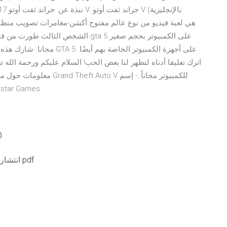
الشخص الثالث طورت من قبل روكستار نو
مجانا. شارك هذه المقالة مع 
اترك تعليقا أدناه لتظهر لنا بعض الحب! السلام عليكم ورحمة الله ت
اللعبة : Grand Theft Auto V . الشركة المطو
تنز
انتشار إشارة عالية السرعة المتقدمة السحر الأسود تحميل pdf