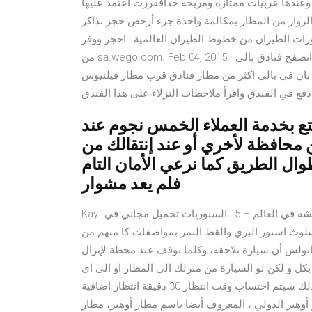
 وعندها عربيات ممتازة ومريحة جدافقررت أعتمد عليها
الزوار من المطار بمكالمة واحدة جزء أرخص حجز تذاكر
ت الطيران من خطوط الطيران العالمية | احجز ووفر
من sa.wego.com. Feb 04, 2015 · السلام عليكم ورحمة الله وبركاته ممكن تمدوني بالمعلومات وانا اتصفح فنادق بالي
ي اكثر من مطار فنادق قرب مطار فيلنيوس VNO, lt. احصل على خصومات رائعة على
ع بخدمة العملاء الخمس نجوم عند
 محافظة لأخري أو عند إنتقالك من
ال الطريق كما نرعي الأمان التام
فلم يعد مشوار
Kayf سلسلة حيوانات مدهشة في العالم – 5 : السنوريات تحميل مجاني في PDF. فيه موجز عن انواع السنوريات من
سلوث اسنور البري والقط النمر بمواصفات كا منهم من
بولس أن سيارة تلاحقه، وكلما توقف عند محطة لإنزال
كل و لكن لو السيارة من منزلك الى المطار او الى اى
مكان اخر فسيكون عليك ان تتحرك السيارة فى غضون10 و بعد ذلك سيتم احتساب وقت انتظار 30 دقيقة انتظار اضافية
افية = 50 جنيها مطار شيكاغو أوهير الدولي ، المعروف أيضا باسم مطار أوهير، مطار