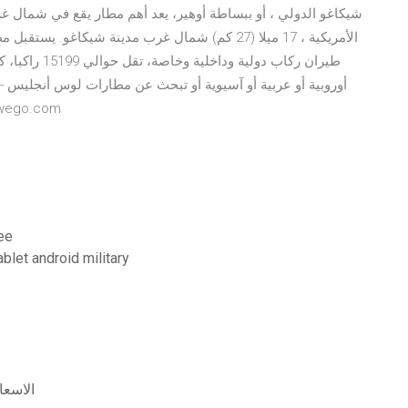
شيكاغو الدولي ، أو ببساطة أوهير، يعد أهم مطار يقع في شمال غ
أوروبية أو عربية أو آسيوية أو تبحث عن مطارات لوس أنجليس -
في لوس أنجليس في قاعدة بيانات المطار
ee
شاشات توقف حية ثلاثية الأبعاد تنزيل مجاني d military
smle rx