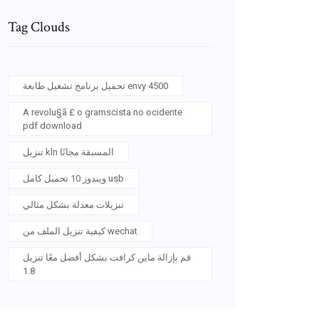
Tag Clouds
تحميل برنامج تشغيل طابعة envy 4500
A revolu§ã £ o gramscista no ocidente
pdf download
تنزيل kln المسبقة مجانًا
ويندوز 10 تحميل كامل usb
تنزيلات معدلة بشكل مثالي
كيفية تنزيل الملف من wechat
قم بإزالة ماين كرافت بشكل أفضل معًا تنزيل
1.8