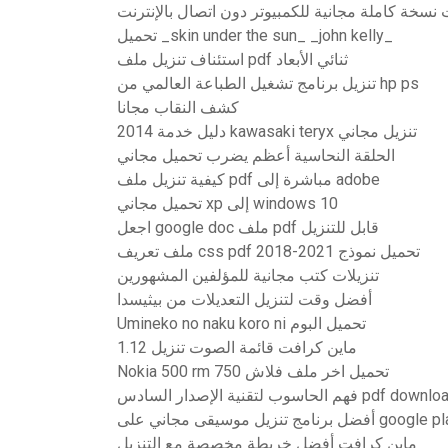
نسخة كاملة مجانية للكمبيوتر دون اتصال بالإنترنت
تحميل _skin under the sun_ _john kelly_
استئناف تنزيل ملف pdf ثنائي الأبعاد
تنزيل برنامج تشغيل الطباعة العالمي من hp ps
كشف النقاب مجانا
2014 دليل خدمة kawasaki teryx تنزيل مجاني
الحلقة النحاسية أعظم يضرب تحميل مجاني
كيفية تنزيل ملف pdf مباشرة إلى adobe
تحميل مجاني xp إلى windows 10
اجعل google doc ملف pdf قابل للتنزيل
ملف تعريف css pdf 2018-2021 تحميل نموذج
تنزيلات كتب مجانية للمؤلفين المشهورين
أفضل وقت لتنزيل التعديلات من بيثيسدا
Umineko no naku koro ni تحميل البوم
ماين كرافت قائمة الصوت تنزيل 1.12
Nokia 500 rm 750 تحميل اخر ملف فلاش
لحاسوب لتقنية الإصدار السادس pdf download
نامج تنزيل موسيقى مجاني على google play
ماين كرافت أفضل خريطة مخصصة مع التنزيل