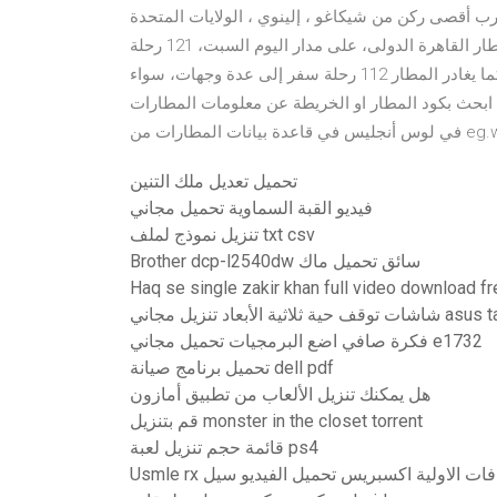
رب أقصى ركن من شيكاغو ، إلينوي ، الولايات المتحدة
الأمريكية ، 17 ميلا (27 كم) شمال غرب مدينة شيكاغو. يستقبل مطار القاهرة الدولى، على مدار اليوم السبت، 121 رحلة
طيران ركاب دولية وداخلية وخاصة، تقل حوالي 15199 راكبا، كما يغادر المطار 112 رحلة سفر إلى عدة وجهات، سواء
 ابحث بكود المطار او الخريطة عن معلومات المطارات
ات من eg.wego.com
تحميل تعديل ملك التنين
فيديو القبة السماوية تحميل مجاني
تنزيل نموذج لملف txt csv
Brother dcp-l2540dw سائق تحميل ماك
Haq se single zakir khan full video download fr
asus tablet androi
فكرة صافي اضع البرمجيات تحميل مجاني e1732
تحميل برنامج صيانة dell pdf
هل يمكنك تنزيل الألعاب من تطبيق أمازون
قم بتنزيل monster in the closet torrent
قائمة حجم تنزيل لعبة ps4
U الاسعافات الاولية اكسبريس تحميل الفيديو سيل