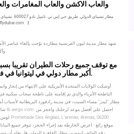
والعاب الاكشن والعاب المغامرات وال
3816 7777 96 91+ ، البريد ال
شهد مطار مدينة ليون الفرنسية مطاردة توّجت بإلقاء عناصر الأ
وأك
مع توقف جميع رحلات الطيران تقريبا بسب
أكبر مطار دولي في ليتوانيا في فيلنيوس إلى سينما سيارات مدفوعة.
أوشكت الولايات المتحدة الأمريكية على الانتهاء من إنجاز وا
الناطحة الأثرياء والذي تم إقامته على ناطحة سحاب سكنية في و
مطار "ليدز" مساء السبت، في مدينة رادفورد البريطانية لأسباب 
شاهد ك
رقم الهاتف ليموزين مطار القاهرة الدولى هل تعلم أن وس