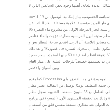
اكل عديدة للغاية، أهمها وجود بعض السائقين الذين لا
covid- 19 أعلان حول فيروس كورونا . كورونا أكثر». اتصل بنا خريطة الموقع سياسة الخصوصية بيان إمكانية الوصول من
ي قار المربد مؤسسة اعلامية مستقلة . افاد النائب عن
محافظة البصرة حسن خلاطي بتجاوز نسبة انجاز المرحلة الاولى من مشروع ماء البصرة 96‎%‎ لافتا الى ان الشركات
مطار مدينة ليون الفرنسية مطاردة توّجت بإلقاء عناصر
ت مصادر إعلامية، أن الرجل اقتحم ساحة المطار بس و
لكن لو السيارة من منزلك الى المطار او الى اى مكان اخر فسيكون عليك ان تتحرك السيارة فى غضون10 و بعد ذلك
سيتم احتساب وقت انتظار 30 دقيقة انتظار اضافية = 30 جنيها 60 دقيقة انتظار اضافية = 50 جنيها استمتع بسحر صعيد
ي تم تصميمها خصيصاً للرحلات النيلية على مدار العام
وبين أسوان والأقصر.
كما يقدم Express Inn الكثير من الخدمات لإغناء رحلتك في المدينة. هذه بعض الخدمات الموجودة في هذا الفندق: واي
الغرف, أمن على مدار 24 ساعة, متجر, خدمة التنظيف يوميًا, توصيل من البقالية. يعتبر مطار
كوالالمبور الدولي من أجمل وأشهر مطارات العالم وهو قادر على التعامل مع 35 مليون مسقط - الشبيبة. سجل مطار
ة وذلك بعد تحقيقه المستوى الأول (المسح) في برنامج
طارات الدولي بعد مطاري مسقط مفيش قلق من أستقبال