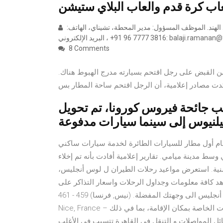
عاب كرة قدم والعاب البلاي ستيشن
مطار تشيناي الدولي. طريق جي إس تي. تاميل نادو 600027. تشيناي. الهند. الموظف المسؤول: مدير المحطة، تشيناي، الهاتف:
إلكتروني: balaji.ramanan@flydubai.com
8 Comments
من القبض على رجل اقتحم بسيارته مدرج الهبوط هناك.
دت مصادر إعلامية، أن الرجل اقتحم ساحة المطار بس
ب جائحة فيروس كورونا، تم تحويل
تمام أول مطار للسيارات الطائرة لخدمة سيارات ساكني
سط مدينة ميامي. تقارير إعلامية أفادت بأنه تم إخلاء
أمنية. استعرض مواعيد رحلات الطيران ل لوس أنجليس،
افة معلومات وجداول الرحلات واسعار التذاكر على lb.wego.com. احصل على أفضل موعد لرحلتك واحجز من
لوس أنجليس الى وجهتك المفضلة. (نيس, فرنسا) 459 - 461 Promenade Des Anglais, L'arenas, Arenas, 06200
Nice, France – موقع رائع - اعرض الخارطة بعد إجراء الحجز، تتوفر جميع البيانات الخاصة بمكان الإقامة، بما في ذلك
ائل المواصلات و التنقل في القاهرة تتسبب في الأغلب