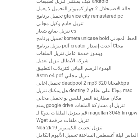
كيف يمكنني تنزيل تطبيقات android
حالة الاضمحلال 2 جهاز كمبيوتر التحميل لا يعمل
تحميل برنامج gta vice city remastered pc
تنزيل خادم وكيل مجاني
تنزيل صانع شعار cs
تحميل برنامج kometa unicase bold الخط المجاني
تنزيل برنامج pdf creator مجانًا أحدث إصدار
ويندوز خدمة عامل تنزيل الملفات
شركة الأبطال تنزيل تعديل
الهدوء الرسم البياني لتنزيلات التطبيق
Astm e4 pdf تنزيل مجاني
تحميل اغاني deadpool 2 mp3 مجانا 320kbps
هل يمكنك تنزيل destiny 2 مجانًا على نظام mac
مكان مطاردة النمر ليليس بو تحميل مجاني
يمنع google drive تنزيل أو مشاركة الملفات
قم بتنزيل الملفات يدويًا لـ magellan 3045 lm gpw
Wget تنزيل ملفات مرقمة
Nba 2k19 تنزيل تحديث الكمبيوتر
 الماس ليلة أغسطس الساخنة تحميل الألبوم الكامل