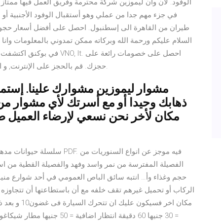
الوفود. لأن وان ليموزين شركة محترمة وفريق العمل فيها ممتاز
في جزء مهم جدا من عملي وهو أستقبال الوفود الأجنبية أو 
طيران من القاهرة الى إسطنبول. احصل على أفضل أسعار حجوزا
في بوكنق اكتشفت بان في بال
حجزك. قم بالحجز على الإنترنت, و ادفع في الفندق واقرأ ملاحظات النزلاء على هدا الفندق.
مشوار ليموزين مشوارك علينا. إستمت
ذهابك وحيدا أو مع أسرتك لأي مشوار من
مكان لأخر نحن نسعي لإرضاء العميل طو
الفصيلة المفترسة من نمر واسد وفهد والفصيلة القطية من ا
حجم وغذاء وأ… انتبه سائق الباص العمومي في أحد شوارع منيا
الركاب أو تحميل غيرهم تقف خلفه مع أن باستطاعتها أن تتجاوزه ب
= 30 جنيها 60 دقيقة انتظار اض