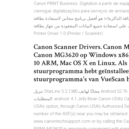
Canon PRINT Business. Digitalize a partir de eq
carregue digitalizações para serviços de armazen
هو أفضل برنامج مجاني لاستعادة بطاقة sd؟ في هذه الصفحة ، يمكنك معرفة أفضل 5 برامج لاستعادة بطاقة الذاكرة
ويمكن لجميع أن تساعدك على استعادة جميع البيانات المفقودة من جهاز بطاقة
Printer Driver 1.0 (Printer / Scanner)
Canon Scanner Drivers. Canon M
Canon MG3620 op Windows x86
10 ARM, Mac OS X en Linux. Als
stuurprogramma hebt geïnstallee
stuurprogramma's van VueScan h
تنزيل StarLine 5.2.1380 مجانًا لهاتف Android أو الجهاز اللوحي ، حجم الملف: 52.76 MB ، تم تحديثه 2020/28/11
المتطلبات: android: 4.1 Jelly Bean Canon USA's Carry-In/Mail-In Service provides repair or exchange, at Canon
USA's option, through Canon USA's Authorized Se
number of the ASF(s) near you may be obtained 
www.canontechsupport.com or by calling the Ca
PIXMA MG3620 is amazingly convenient with many 