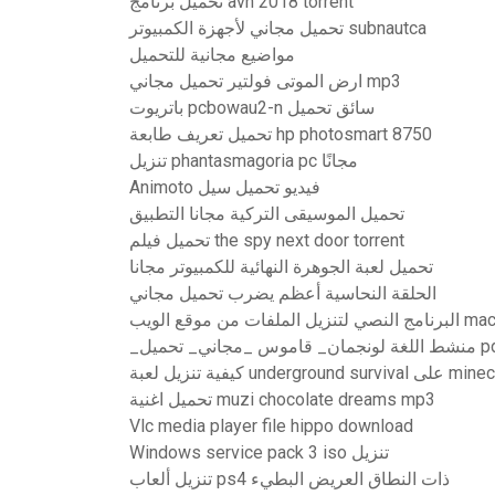
تحميل برنامج avn 2018 torrent
تحميل مجاني لأجهزة الكمبيوتر subnautca
مواضيع مجانية للتحميل
ارض الموتى فولتير تحميل مجاني mp3
باتريوت pcbowau2-n سائق تحميل
تحميل تعريف طابعة hp photosmart 8750
تنزيل phantasmagoria pc مجانًا
Animoto فيديو تحميل سيل
تحميل الموسيقى التركية مجانا التطبيق
تحميل فيلم the spy next door torrent
تحميل لعبة الجوهرة النهائية للكمبيوتر مجانا
الحلقة النحاسية أعظم يضرب تحميل مجاني
البرنامج النصي لتنزيل الملفات من موقع الويب m
_جمان_ قاموس _مجاني_ تحميل
كيفية تنزيل لعبة und
تحميل اغنية muzi chocolate dreams mp3
Vlc media player file hippo download
Windows service pack 3 iso تنزيل
تنزيل ألعاب ps4 ذات النطاق العريض البطيء