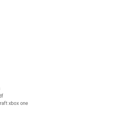
ac
منشط اللغة لون pdf
erground survival على minecraft xbox one