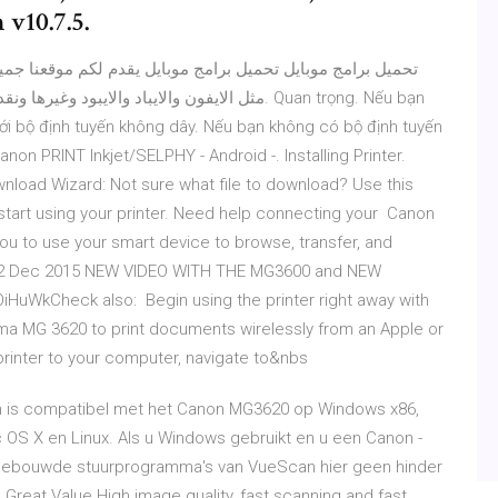
v10.7.5.
ới bộ định tuyến không dây. Nếu bạn không có bộ định tuyến
on PRINT Inkjet/SELPHY - Android -. Installing Printer.
nload Wizard: Not sure what file to download? Use this
 start using your printer. Need help connecting your Canon
ou to use your smart device to browse, transfer, and
22 Dec 2015 NEW VIDEO WITH THE MG3600 and NEW
uWkCheck also: Begin using the printer right away with
ma MG 3620 to print documents wirelessly from an Apple or
inter to your computer, navigate to&nbs
 is compatibel met het Canon MG3620 op Windows x86,
S X en Linux. Als u Windows gebruikt en u een Canon -
ingebouwde stuurprogramma's van VueScan hier geen hinder
reat Value High image quality, fast scanning and fast