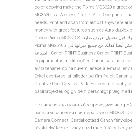
color copying make the Pixma MG3620 a great opt
MG3620 is a Wireless 1 Inkjet All-In-One printer th
needs. Print and scan from almost anywhere aroun
money with great features such as Auto duplex printing and
Canon Pixma MG2540S لويندوز 7 8 10 ونرجو أن تتأكد من النظام الداعم لجهازك قبل تحميل تعريف طابعة Canon
Pixma MG2540S لكي تتمكن من استخدام هذه الطابعة في أتم وجه الكمال ولتتمكن أيضا كذلك من جميع ميزاتها في
الطباعة. Canon PRINT Business Canon PRINT Business Canon PRINT Business. Digitalize a partir de
equipamentos multifunções Canon para um dispos
armazenamento na nuvem, anexe a e-mails, envi
Enkel overførsel af billeder og film fra dit Canon
Creative Park Creative Park. Fra nemme hobbyidée
papirprojekter, og giv dem personligt præg med 
Не знате как включить беспроводную настройк
панели управления принтера Canon MG3620 C
Camera Connect. Csatlakoztasd Canon fényképe
távoli felvételeket, vagy oszd meg fotóidat eg