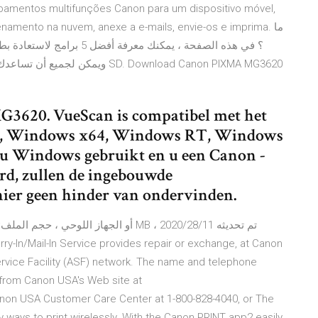
uipamentos multifunções Canon para um dispositivo móvel,
amento na nuvem, anexe a e-mails, envie-os e imprima. ما
 SD. Download Canon PIXMA MG3620
G3620. VueScan is compatibel met het
, Windows x64, Windows RT, Windows
 u Windows gebruikt en u een Canon -
rd, zullen de ingebouwde
ier geen hinder van ondervinden.
rvice Facility (ASF) network. The name and telephone
from Canon USA's Web site at
non USA Customer Care Center at 1-800-828-4040, or The
ways to print wirelessly. With the Canon PRINT app2 easily