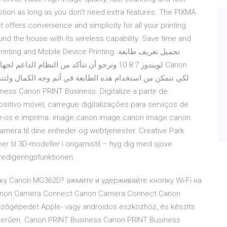
ion as long as you don't need extra features. The PIXMA
at offers convenience and simplicity for all your printing
d the house with its wireless capability. Save time and
 Mobile Device Printing. تحميل تعريف طابعة
itivo móvel, carregue digitalizações para serviços de
e-os e imprima. image.canon image.canon image.canon.
-kamera til dine enheder og webtjenester. Creative Park
r til 3D-modeller i origamistil – hyg dig med sjove
redigeringsfunktionen.
у Canon MG3620? ажмите и удерживайте кнопку Wi-Fi на
anon Camera Connect Canon Camera Connect Canon
zőgépedet Apple- vagy androidos eszközhöz, és készíts
yszerűen. Canon PRINT Business Canon PRINT Business