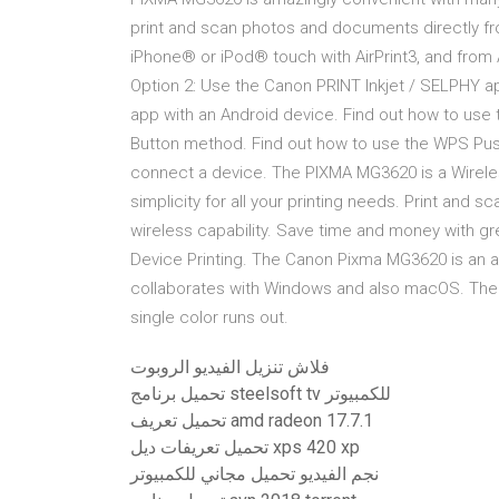
print and scan photos and documents directly fr
iPhone® or iPod® touch with AirPrint3, and from 
Option 2: Use the Canon PRINT Inkjet / SELPHY a
app with an Android device. Find out how to use
Button method. Find out how to use the WPS Pus
connect a device. The PIXMA MG3620 is a Wireless
simplicity for all your printing needs. Print and
wireless capability. Save time and money with gr
Device Printing. The Canon Pixma MG3620 is an all-
collaborates with Windows and also macOS. The 
single color runs out.
فلاش تنزيل الفيديو الروبوت
تحميل برنامج steelsoft tv للكمبيوتر
تحميل تعريف amd radeon 17.7.1
تحميل تعريفات ديل xps 420 xp
نجم الفيديو تحميل مجاني للكمبيوتر