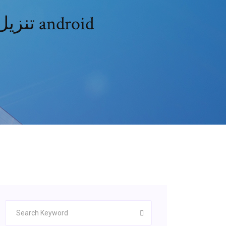
Canon mg3620 تنزيل برنامج تشغيل مجاني لهاتف android