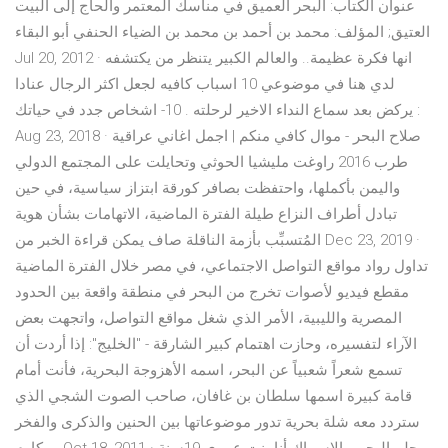
عنوان الكتاب: البحر العميق في مناسك المعتمر والحاج إلى البيت
العتيق; المؤلف: محمد بن أحمد بن محمد بن الضياء الحنفي أبو البقاء
Jul 20, 2012 · انها فكرة عظيمة.. والعالم الكبير يتنظر من يكتشفه
لدي هنا في موضوعي 10 اسباب كافيه لجعل اكثر الرجال عنادا
يركض بعد سماع النداء الاخير لرحلته . 10- اشخاص جدد في حياتك :
Aug 23, 2018 · صلاح البحر - موال كافي منكم | اجمل اغاني عراقية
طرب 2016 راوغت مليشيا الحوثي وتحايلت على المجتمع الدولي
واليمن بأكملها، واحتفظت بصافر كورقة ابتزاز سياسية، في حين
تبادل أطراف النزاع طيلة الفترة الماضية، الاتهامات بشأن هوية
المُتسبِّب بأزمة الناقلة صاف يمكن قراءة الخبر من Dec 23, 2019 ·
تداول رواد مواقع التواصل الاجتماعي، في مصر خلال الفترة الماضية
مقطع فيديو لأصوات تخرج من البحر في منطقة واقعة بين الحدود
المصرية والليبية، الأمر الذي شغل مواقع التواصل، واتجهت بعض
الآراء لتفسيره، وحازت اهتمام كبير الشارقة - "الخليج": إذا أردت أن
تسمع شعراً شعبياً عن البحر، اسمه الأهزوجة البحرية، فأنت أمام
قامة كبيرة اسمها سلطان بن غافان، صاحب الصوت الشجي الذي
ستردد معه شلة بحرية تدور موضوعاتها بين الحنين والذكرى والفخر