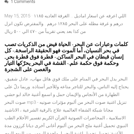
1 Comments
May 15, 2015 · اللي اعرفه عن اسعار اماديل .. الغرفة العاديه ١١٨٥
درهم و غرفة مطله على البحر ١٢٨٥ درهم . والمفترض تكون انزل
من كذا بعد يعني تقريباً من ٤٧٠ الي ٥٠٠ ريال
كلمات وعبارات عن البحر- الحياة فيض من الذكريات تصب
في بحر النسيان، أما الموت فهو الحقيقة الراسخة.- كل
إنسان قبطان في البحر الساكن.- قطرة فوق قطرة بحر..
وحكمة فوق حكمة علم.- القشة في البحر يحرّكها التيار
والغصن على الشجرة
البحر يدل البحر في المنام على ملك قوي هائل مهاب، عادل شفيق،
يحتاج إليه الناس، والبحر للتاجر متاعه وللأجير أستاذه. وربما دلّ على
الطهارة من الأنجاس والإيمان حمل و اسمع أغنية خالد ابو حشي
صوت البحر mp3 - تنزيل اغنية صوت البحر من ألبوم مؤثرات صوتيه
مجانا شبكة الشفاء العالمية علاج بالرقية الشرعية ، الاناشيد
الاسلامية ، المحاضرات الصوتية القرآن الكريم تفسير الأحلام الطب
النبوي تحميل أغنية ملح البحر من ألبوم أغانى آخرى ديانا كرزون مدة
الأغنية: تحميل تحميل اغنية البحر لـ ماجدة الرومي من البوم البوم