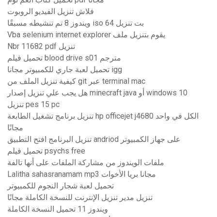
فلاش تنزيل الفيديو الروبوت
ويندوز 8 تم تنشيطه مسبقًا iso 64 بت تنزيل
Vba selenium internet explorer يقوم بتنزيل ملف
Nbr 11682 pdf تنزيل
تحميل فيلم blood drive s01 مترجم
تحميل لعبة جاري للكمبيوتر مجانا igg
كيفية تنزيل الملف من git عبر terminal mac
هل يجب علي تنزيل إصدار minecraft java أو windows 10
تنزيل pes 15 pc
تنزيل برنامج تشغيل الطابعة hp officejet j4680 الكل في واحد
مجانًا
تنزيل البرنامج افتح التطبيق andriod على جهاز الكمبيوتر
تحميل فيلم psychs free
ملفات الويندوز من مشاركة الملفات على أنها تالفة
Lalitha sahasranamam mp3 مجانا بريا الأخوات
تحميل لعبة شجار النجوم للكمبيوتر
تنزيل مدير تنزيل الإنترنت للنسخة الكاملة مجانًا
ويندوز 11 تحميل النسخة الكاملة