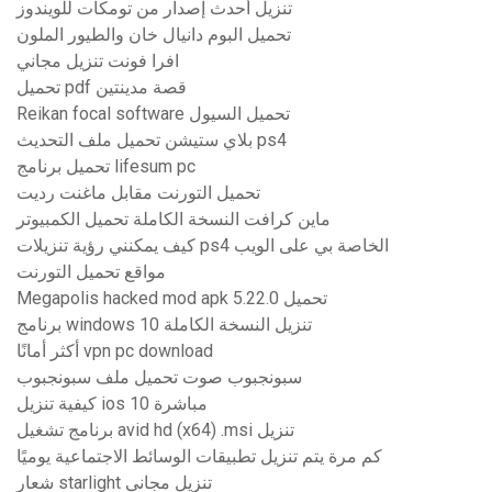
تنزيل أحدث إصدار من تومكات للويندوز
تحميل البوم دانيال خان والطيور الملون
افرا فونت تنزيل مجاني
تحميل pdf قصة مدينتين
Reikan focal software تحميل السيول
بلاي ستيشن تحميل ملف التحديث ps4
تحميل برنامج lifesum pc
تحميل التورنت مقابل ماغنت رديت
ماين كرافت النسخة الكاملة تحميل الكمبيوتر
كيف يمكنني رؤية تنزيلات ps4 الخاصة بي على الويب
مواقع تحميل التورنت
Megapolis hacked mod apk تحميل 5.22.0
برنامج windows 10 تنزيل النسخة الكاملة
أكثر أمانًا vpn pc download
سبونجبوب صوت تحميل ملف سبونجبوب
كيفية تنزيل ios 10 مباشرة
برنامج تشغيل avid hd (x64) .msi تنزيل
كم مرة يتم تنزيل تطبيقات الوسائط الاجتماعية يوميًا
شعار starlight تنزيل مجاني