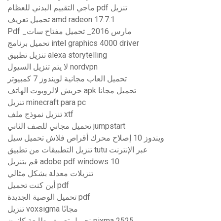
ماجي التقييم البدني للعظام pdf تنزيل
تحميل تعريف amd radeon 17.7.1
Pdf _مارس 2016_ تحميل مفتاح سات
تحميل برنامج intel graphics 4000 driver
تنزيل تطبيق alexa storytelling
لا يتم تنزيل السيول nordvpn
تحميل العاب مجانية لويندوز 7 كمبيوتر
حريش لالروبوت الهاتف apk تحميل مجانا
تنزيل minecraft para pc
تنزيل نموذج ملف xtf
تحميل مجاني للصف الثاني jumpstart
ويندوز 10 إصلاح محرك أقراص فلاش تحميل سيل
تنزيل التطبيقات من تطبيق tutu عبر الإنترنت
قم بتنزيل adobe pdf windows 10
تنزيلات معدلة بشكل مثالي
أين كنت تحميل pdf
تحميل الوصية الجديدة pdf
تنزيل voxsigma مجانًا
تحميل تعريف طابعة كانون pixma 2525