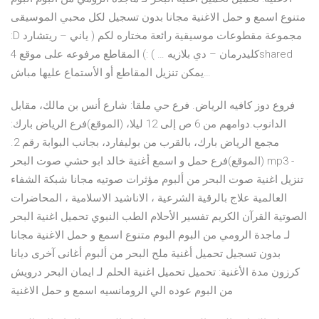
متنوع اسمع و حمل الاغنية مجانا بدون تسجيل لكل محبي الموسيقى
:D مجموعة مقطوعات موسيقية رائعة مختاره لكم ( ياني – ريتشارد
كليدرمان – دي بلازيه … ) :) المقاطع مرفوعه على موقع 4shared
يمكن تنزيل المقاطع أو الأستماع عليها مباش…
فروع دوز كافيه الرياض. فرع حي ملقا: شارع أنس بن مالك، مقابل
الدانوب.دوامهم من 6 ص إلى 12 ليلا، (الموقع)فرع الرياض بارك:
مجمع الرياض بارك، بالقرب من بوليفارد، بجانب البوابة رقم 2.
(الموقع)فرع حمل و اسمع أغنية خالد ابو حشي صوت البحر mp3 -
تنزيل اغنية صوت البحر من ألبوم مؤثرات صوتيه مجانا شبكة الشفاء
العالمية علاج بالرقية الشرعية ، الاناشيد الاسلامية ، المحاضرات
الصوتية القرآن الكريم تفسير الأحلام الطب النبوي تحميل اغنية البحر
لـ ماجدة الرومي من البوم البوم متنوع اسمع و حمل الاغنية مجانا
بدون تسجيل تحميل أغنية ملح البحر من ألبوم أغانى آخرى ديانا
كرزون مدة الأغنية: تحميل تحميل اغنية الحلم لـ ايمان البحر درويش
من البوم عوده الي الرومانسيه اسمع و حمل الاغنية