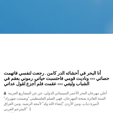
أنا البحر في أحشائه الدر كامن . رجعت لنفسي فاتهمت
حصاتي ××× وناديت قومي فاحتسبت حياتي. رموني بعقم في
الشباب وليتني ××× عقمت فلم أجزع لقول عداتي
أعلن مهرجان البحر الأحمر السينمائي الدولي، عن عن المشاريع العربية
الستة الفائزة بمنحة المهرجان، فهي الفيلم الفلسطيني "وصمتت شهرزاد"
لأميرة دياب، ومن الأردن "إنشاء الله ولد" لأمجد الرشيد، ومن العراق
"المترجم العربي