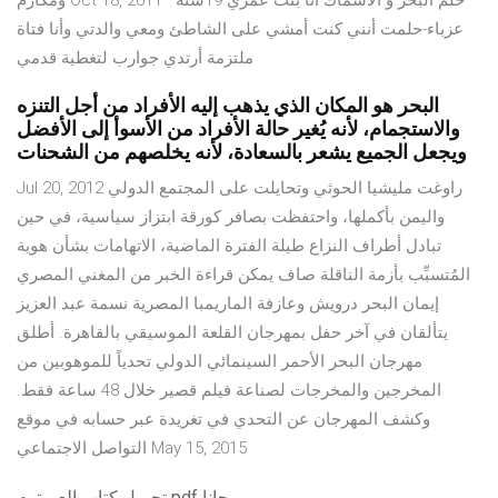
ومكارم Oct 18, 2011 · حلم البحر و الاسماك أنا بنت عمري 19سنة
عزباء-حلمت أنني كنت أمشي على الشاطئ ومعي والدتي وأنا فتاة
ملتزمة أرتدي جوارب لتغطية قدمي
البحر هو المكان الذي يذهب إليه الأفراد من أجل التنزه
والاستجمام، لأنه يُغير حالة الأفراد من الأسوأ إلى الأفضل
ويجعل الجميع يشعر بالسعادة، لأنه يخلصهم من الشحنات
Jul 20, 2012 راوغت مليشيا الحوثي وتحايلت على المجتمع الدولي
واليمن بأكملها، واحتفظت بصافر كورقة ابتزاز سياسية، في حين
تبادل أطراف النزاع طيلة الفترة الماضية، الاتهامات بشأن هوية
المُتسبِّب بأزمة الناقلة صاف يمكن قراءة الخبر من المغني المصري
إيمان البحر درويش وعازفة الماريمبا المصرية نسمة عبد العزيز
يتألقان في آخر حفل بمهرجان القلعة الموسيقي بالقاهرة. أطلق
مهرجان البحر الأحمر السينمائي الدولي تحدياً للموهوبين من
المخرجين والمخرجات لصناعة فيلم قصير خلال 48 ساعة فقط.
وكشف المهرجان عن التحدي في تغريدة عبر حسابه في موقع
التواصل الاجتماعي May 15, 2015
تحميل كتاب العم توم pdf مجانا