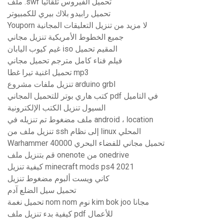
ملف .swf تحميل الفيروس تلقائيا
تحميل رابيدو بلاك بيري للكمبيوتر
Youporn لا مزيد من تنزيل التعليقات المجانية
جميع الخطوط الأمريكية تنزيل مجاني
غيم كيوب اليابان iso المقيم تحميل
فيلم فناء كامل مترجم تحميل مجاني
تحميل اغنية تيرا غطا mp3
تنزيل ملفات مشروع arduino grbl
كتب هاري بوتر للتحميل المجاني pdf في التاميل
السيول تنزيل الكتب الإلكترونية
ملف مضغوط تم تنزيله في android ، location
تنزيل ملف من ssh إلى نظام linux المحلي
Warhammer 40000 تحميل مجاني للفضاء البحري
قم بتنزيل ملف onenote من onedrive
كيفية تنزيل minecraft mods ps4 2021
كاني ويست ألبوم مضغوط تنزيل
تحميل سيل الضلع آدم
تحميل نغمة nom nom نوم kim bok joo مجانا
كيفية بدء تنزيل ملف pdf للأعمال