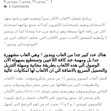
"ويندوز 10, ويندوز 7, وويندوز 8"
5 Comments
برنامج تشغيل الالعاب الاكثر تميزآ وشعبيه فهو برنامج سهل
الاستخدام ويقوم بإستخدامه الكثيرون كما انه يتمتع بواجهة استخدام
اكثر من رائعه لانها بسيطه وهو برنامج مرن جدآ ومجانآ كما ان ويندوز
8 وأنظمة التشغيل الأحدث تتميز الألعاب التي تختلف اختلاف كبير عن
الموجودة في ويندوز 7
هناك عدد كبير جدا من العاب ويندوز 7 وهي العاب مشهورة
جدا بل ومهمة عند كافة اللاعبين وتستطيع بسهولة الان
الوصول الي هذه الالعاب بطريقة مجانية وسهلة التنزيل
والتحميل السريع بالاضافة الي ان الالعاب لها امكانيات عالية
افضل ألعاب كمبيوتر ويندوز 10 من متجر مايكروسوفت. تتعدد الألعاب
والتطبيقات التي يتم إطلاقها عبر متجر متجر ميكروسوفت وعبر
متجر الألعاب Xbox one الخاص بميكروسوفت وهو يشبه متجر جوجل
بلاي ومتجر ابل ستور ويحتوي على الالعاب تحميل برنامج بلوتوث
للكمبيوتر لويندوز 7 و 8 و 10 بحيث انه من اهم البرامج التي تُسهل
علينا الاستخدام اليومي بالأخص عندما نحتاج الي نقل ملفات من