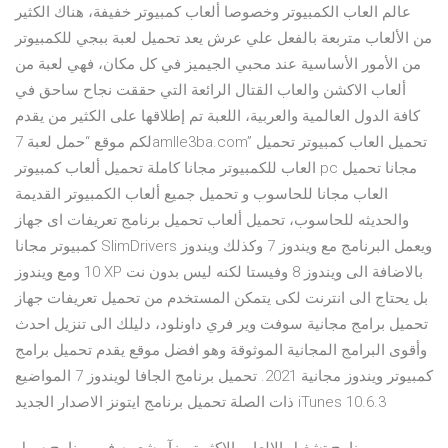
عالم العاب الكمبيوتر وخصوصا ألعاب كمبيوتر خفيفة، هناك الكثير
من الألعاب متربعة بالفعل علي عرش يعد تحميل لعبة ببجي للكمبيوتر
من الأمور الأساسية عند محبي الجيميز في كل مكان، فهي لعبة من
ألعاب الاكشن والعاب القتال الرائعة التي حققت نجاح ساحق في
كافة الدول العالمية والعربية، اللعبة تم إطلاقها على الكثير من يقدم
لكم موقع “حمل لعبة 7amlle3ba.com” تحميل العاب كمبيوتر تحميل
العاب للكمبيوتر مجانا كاملة تحميل ألعاب كمبيوتر pc مجانا تحميل
العاب مجانا للحاسوب و تحميل جميع ألعاب الكمبيوتر القديمة
والحديثه للحاسوب، تحميل ألعاب تحميل برنامج تعريفات اى جهاز
كمبيوتر مجانا SlimDrivers ويعمل البرنامج مع ويندوز 7 وكذلك ويندوز
10 ومع ويندوز XP بالاضافة الى ويندوز 8 وفيستا لكنه ليس بدون نت
بل يحتاج الى انترنت لكى يتمكن المستخدم من تحميل تعريفات جهاز
تحميل برامج مجانية سوفت وير فري داونلود، دليلك الى تنزيل احدث
وأقوى البرامج المجانية الموثوقة وهو افضل موقع يقدم تحميل برامج
كمبيوتر ويندوز مجانية 2021. تحميل برنامج الجافا لويندوز 7 المواضيع
ذات الصلة تحميل برنامج ايتونز الاصدار الجديد iTunes 10.6.3