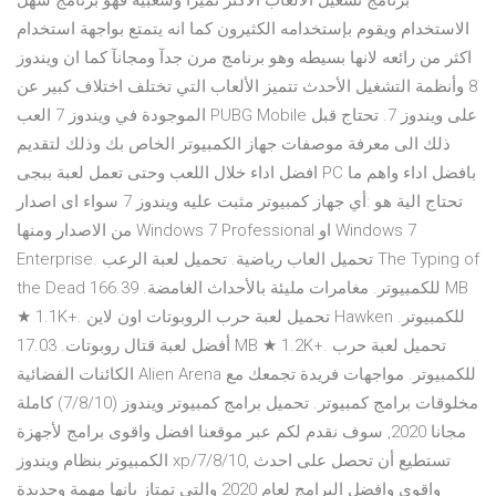
برنامج تشغيل الالعاب الاكثر تميزآ وشعبيه فهو برنامج سهل
الاستخدام ويقوم بإستخدامه الكثيرون كما انه يتمتع بواجهة استخدام
اكثر من رائعه لانها بسيطه وهو برنامج مرن جدآ ومجانآ كما ان ويندوز
8 وأنظمة التشغيل الأحدث تتميز الألعاب التي تختلف اختلاف كبير عن
الموجودة في ويندوز 7 العب PUBG Mobile على ويندوز 7. تحتاج قبل
ذلك الى معرفة موصفات جهاز الكمبيوتر الخاص بك وذلك لتقديم
افضل اداء خلال اللعب وحتى تعمل لعبة ببجى PC بافضل اداء واهم ما
تحتاج الية هو :أي جهاز كمبيوتر مثبت عليه ويندوز 7 سواء اى اصدار
من الاصدار ومنها Windows 7 Professional او Windows 7
Enterprise. تحميل العاب رياضية. تحميل لعبة الرعب The Typing of
the Dead للكمبيوتر. مغامرات مليئة بالأحداث الغامضة. 166.39 MB
★ 1.1K+. تحميل لعبة حرب الروبوتات اون لاين Hawken للكمبيوتر.
أفضل لعبة قتال روبوتات. 17.03 MB ★ 1.2K+. تحميل لعبة حرب
الكائنات الفضائية Alien Arena للكمبيوتر. مواجهات فريدة تجمعك مع
مخلوقات برامج كمبيوتر. تحميل برامج كمبيوتر ويندوز (7/8/10) كاملة
مجانا 2020, سوف نقدم لكم عبر موقعنا افضل واقوى برامج لأجهزة
الكمبيوتر بنظام ويندوز xp/7/8/10, تستطيع أن تحصل على احدث
واقوى وافضل البرامج لعام 2020 والتي تمتاز بانها مهمة وجديدة