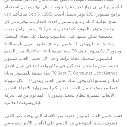
الكمبيوتر الي اي جهاز اخر يدعم البلوتوث مثل الهاتف بدون استخدام
usb فبالتأكيد Dec 31, 2020 برامج كمبيوتر 2021 نوفر تحميل أحدث
نسخ مجانية كاملة ونتابع بإستمرار احدث اصدار يتم توفيره من كل
برنامج متوفر بالموقع، كما نضيف ما يتم ابتكاره من برامج جديدة
مخصصة يمكن تثبيتها على الحاسوب وتعمل على نظام التشغيل
ويندوز 10 تحميل, برنامج, تطبيق, تنزيل, بلوستاك 3, bluestacks,
الاصدار القديم, download, لويندوز 7, للكمبيوتر افضل 70 لعبة خفيفة
للكمبيوتر للتحميل مجانا برابط واحد. الان تحميل العاب كمبيوتر
خفيفة صغيرة الحجم بعدد كبير فى مكان واحد ابدء فى تنزيل افضل
70 لعبة خفيفة للكمبيوتر مجانا Best 70 Computer Light Games
لديك واستمتع الان وفوراً بتلك تحميل العاب ويندوز 10 . بكل سهولة
فقط مع موقع تحميل العاب. نقدم لكم اليوم زوارنا الأعزاء باقة من
الألعاب المميزة لنظام تشغيل ويندوز 10 المدعوم من قبل شركة
مايكروسوفت العالمية.
قسم تحميل العاب كمبيوتر خفيفة من الأقسام التي يبحث عنها الكثير
فسوف نسلط الضوء في هذا القسم علي الألعاب الأكثر شعبية في