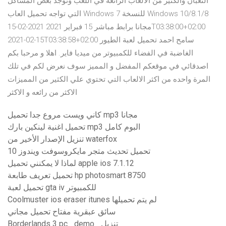
الثعبان والكثير من الالعاب الرائعة في اللعب وتوجد بعض المشاكل
التي تواجه تحميل العاب Windows 7 للنسخة Windows 10/8.1/8
مجانا برابط مباشر 15 فبراير 2021 2021-02-15T03:38:00+02:00
2021-02-15T03:38:58+02:00 سامح احمد تحميل لعبة الطيور
الغاضبة في الفضاء للكمبيوتر من ميديا فاير. اهلا و مرحبا بكم
اصدقائي في موقعكم المفضل و المميز سوف نعرض لكم في تلك
المرة واحده من اكثر الالعاب التي تحتوي علي الكثير من المميزات
الاكثر من رائعه و الاكثر
كاني ويست مروع جدا تحميل mp3 مجانا
تحميل اغنية لينكين بارك mp3 البوم كامل
تنزيل الإصدار الأخير من waterfox
تحميل تحديث متجر مايكروسوفت ويندوز 10
لماذا لا يمكنني تحميل apple ios 7.1.12
تحميل تعريف طابعة hp photosmart 8750
تحميل لعبة gta iv للكمبيوتر
Coolmuster ios eraser itunes لم يتم تحميلها
سائق عبقرية مفتاح تحميل مجاني
Borderlands 3 pc _demo_ تنزيل