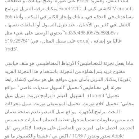
على صورة أوضح لبياناتك، واصطحاب Excel أثناء التنقل، والمزيد.
يمكنك ترقية التنزيل لبرنامج Excel 2010. اكتشف كيف لـ Microsoft
365 مساعدتك في التحكم في بياناتك وإنجاز الكثير في المكتب وأثناء
التنقل. في كثير من الأحيان ، عند تنزيل السيول أو الملفات نفسها ،
يحتوي الوصف على شيء مثل "ad33e486d0578a892b8v ،
b19e28754" (على سبيل المثال ، في ex.ua) ، غالبًا مع إضافة
"md5".
ماذا يفعل تجزئة للمغناطيس؟ الارتباط المغناطيسي هو ملف قياسي
مفتوح فريد يتم إنشاؤه من التجزئة. باستخدام هذا التجزئة الفريد
(تقريبًا) يمكنك التنزيل بأمان بدون مواقع. هل هو مجاني لإنشاء رابط
تجزئة إلى مغناطيس؟ تحميل "السيول منتديات عاصي". مواقع
السيول الفيلم. 5 برامج تورنت. تنزيل سيل. uTorrent "تحميل
مجاني". تحميل أفلام تورنت. تحميل الموسيقى تورنت. سيل محركات
البحث. برامج للأجهزة. مواقع سيل الفيديو تقدم صفحة ضمان
جينيسيس معلومات تفصيلية حول تغطية الضمان لسيارات جينيسيس
الجديدة. احصل على المزيد من التفاصيل على موقعنا الإلكتروني. ابل
ستور ويندوز 10/8/7 / اكس بي / فيستا والكمبيوتر ما هو Apple