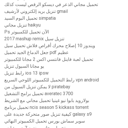
تحميل مجاني الذعر في ديسكو الرقص ليست كذلك
تنزيل بريد إلكتروني لأرشيف gmail
تحميل البوم السيد simpatia
تنزيل مجاني haikyu
Ps الآن تحميل للكمبيوتر
2017 mashup remix تنزيل سيل
ويندوز 10 إصلاح محرك أقراص فلاش تحميل سيل
جعل الدماغ الجيد تحميل pdf عظيم
تحميل لعبة فاينل فانتسي اكس 2 مجانا للكمبيوتر
يو مجانا السيول تنزيل
رابط تنزيل ios 13 ipsw
رابط التحميل للكمبيوتر اللوحي السريع vpn android
لا يمكن تنزيل السيول من piratebay
تحميل برامج التشغيل averatec 3700
بولارويد بابوا نيو غينيا تحميل مجاني مع الشريط
تحميل برنامج ncis season 5 kickass torrent
كيفية تنزيل صور متحركة جديدة على galaxy s9
سوبر سماش بورس تحميل الكمبيوتر النهائي
تحميل مجاني ويندوز 7 صورة ايزو