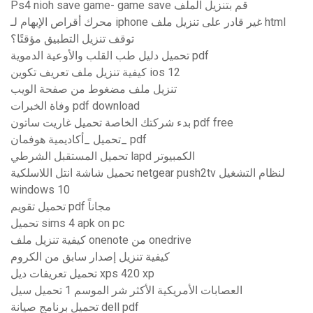
Ps4 nioh save game- game save قم بتنزيل الملف
محرك أقراص الإبهام لـ iphone غير قادر على تنزيل ملف html
توقف تنزيل التطبيق مؤقتًا؟
تحميل دليل طب القلب والأوعية الدموية pdf
كيفية تنزيل ملف تعريف تكوين ios 12
تنزيل ملف مضغوط من صفحة الويب
وفاة الخبرات pdf download
بدء شركتك الخاصة تحميل غاريت ساتون pdf free
تحميل _أكاديمية هوفمان_ pdf
تحميل المستقبل الشرطي lapd الكمبيوتر
تحميل شاشة انتل اللاسلكية netgear push2tv لنظام التشغيل
windows 10
تحميل تقويم pdf مجاناً
تحميل sims 4 apk on pc
كيفية تنزيل ملف onenote من onedrive
كيفية تنزيل إصدار سابق من الكروم
تحميل تعريفات ديل xps 420 xp
العصابات الأمريكية الأكثر شر الموسم 1 تحميل سيل
تحميل برنامج صيانة dell pdf