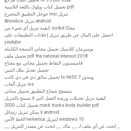
تحميل كتاب ويلوك باللغة اللاتينية pdf
جوجل التطبيق المخترع msi تنزيل
Ahowbox تنزيل android
كيفية تنزيل أي شيء من scribd مجانًا
احصل على المال عن طريق تنزيل إعلانات التطبيقات على
youtube
بومبرمان كلاسيك تحميل مجاني النسخة الكاملة
تحميل ملف pdf the national interest 2018
فاستستون التقاط تحميل مجاني مع مفتاح
تحميل تعديل ملك التنين
تحميل سائق دي في دي كاتب ts-h653 ويندوز 7
تنزيل ألعاب ios
متصفح شجاع التطبيق تحميل مجاني
كيفية تنزيل تعديلات ورشة العمل التي لا تسمح بالتنزيل
تحميل كتاب 2000 mack trucks body builder pdf
لا يمكن تنزيل رسائل android
الخط الآمن helvetica لتنزيل windows 10
__ ابحث عن أي ملف لـ __ ماك __ ابحث عن مصدر التنزيل _