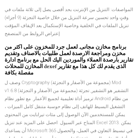
المواصفات: التنزيل من الإنترنت بحد أقصى يصل إلى ثلاثة ملفات في
وقتٍ واحد تحسين سرعة التنزيل من خلال خاصية التجزئة (9 أجزاء)
تنزيل الملفات في الخلفية وخاصية الإستكمال بعد الإيقاف المؤقت
إعتراض الروابط من المتصفح
برنامج مخازن مجانى. لعمل جرد للمخزون على اكثر من
مخزن ومراجعة الارصدة لعمل طلبيات بالاصناف وتقديم
تقارير بارصدة العملاء والموردين اليك الحل مع برنامج ادارة
المخازن للمحلات dexef الذى يقدم لك كل هذا مع تقارير
مفصلة بكافة
وصف ل Cryptography (مجموعة من الأصفار و التجزئة) Mod
v1.6.8 (مجموعة من الأصفار و التجزئة) التشفير هو التشفير, تجزئة
ترميز أداة تعليمية لجميع الأعمار. مع تطور نظام Android من نظام
التشغيل البسيط للهاتف إلى نظام حوسبة متنقل كامل الميزات ،
يمكن للمستخدمين الآن الوصول إلى مئات تيرابايت من المحتوى
المتاح عبر السيول. احصل على المزيد عند تنزيل Excel 2013. يمكن
أن يساعدك Microsoft 365 في تبسيط التعاون في العمل، والحصول