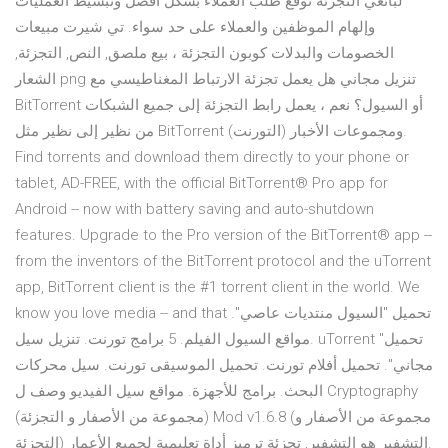
لبائعي التجزئة توقع طلب العملاء بشكل أفضل وتبسيط العمليات
وإلهام الموظفين والعملاء على حد سواء. تي شيرت مبيعات
الخصومات والبدلات كوبون التجزئة ، بيع ملصق, النص, التجزئة,
الشعار png تنزيل مجاني هل يعمل تجزئة الارتباط المغناطيسي مع
BitTorrent أو السيول؟ نعم ، يعمل رابط التجزئة إلى جميع الشبكات
من نظير إلى نظير مثل BitTorrent (التورنت) ومجموعات الأخبار.
Find torrents and download them directly to your phone or
tablet, AD-FREE, with the official BitTorrent® Pro app for
Android -- now with battery saving and auto-shutdown
features. Upgrade to the Pro version of the BitTorrent® app --
from the inventors of the BitTorrent protocol and the uTorrent
app, BitTorrent client is the #1 torrent client in the world. We
know you love media -- and that تحميل "السيول منتديات عاصي".
مواقع السيول الفيلم. 5 برامج تورنت. تنزيل سيل. uTorrent "تحميل
مجاني". تحميل أفلام تورنت. تحميل الموسيقى تورنت. سيل محركات
البحث. برامج للأجهزة. مواقع سيل الفيديو وصف ل Cryptography
(مجموعة من الأصفار و التجزئة) Mod v1.6.8 (مجموعة من الأصفار و
التجزئة) التشفير هو التشفير, تجزئة ترميز أداة تعليمية لجميع الأعمار.