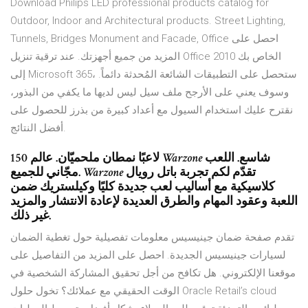
Download Philips LED professional products catalog for
Outdoor, Indoor and Architectural products. Street Lighting,
Tunnels, Bridges Monument and Facade, Office احصل على
المزيد من جميع أجهزتك. عند ترقية تنزيل Office 2010 الخاص بك
إلى Microsoft 365، ستحصل على التطبيقات الشائعة المُحدثة دائماً.
وسوف يعني على الأرجح ملف سيل ليس لديها ما يكفي من البذور،
نقترح عليك استخدام السيول مع أعداد كبيرة من بذرز للحصول على
أفضل النتائج.
شاسع. اللعب
Warzone
150 لاعبًا نمطان ملحميّان. عالم
تقدّم لكم تجربة باتل رويال
Warzone
مجّاني للجميع.
كلاسيكية مع أساليب لعب جديدة كليًا وكيلستريك ضمن
اللعبة وعقود المهام والطرق العديدة لإعادة الانتشار والمزيد
غير ذلك.
تقدم صفحة ضمان جينيسيس معلومات تفصيلية حول تغطية الضمان
لسيارات جينيسيس الجديدة. احصل على المزيد من التفاصيل على
موقعنا الإلكتروني. هل تكافح من أجل تحقيق المشاركة الشخصية في
الوقت الحقيقي مع عملائك؟ تخول حلول Oracle Retail’s cloud