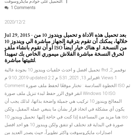
التحميل على خوادم مايكروسوفت.
1 Comments
2020/12/2
Jul 29, 2015 · بعد تحميل هذه الاداة و تحميل ويندوز 10 من
خلالها، يمكنك أن تقوم بترقية الجهاز مباشرة الي ويندوز 10
او أن تقوم بانشاء ملف ISO من النسخة. او هناك خيار ايضاً
لحرق النسخة مباشرة الفلاش ميموري الخاص بك تمهيداً
لتثبيتها مباشرة.
تحميل افضل و احدث خلفيات ويندوز 10 بجودة عالية fhd نوفمبر 2,
2019, 9:10 م updated فبراير 13, 2021, 5:31 م 2.2k Views 1
Comment الخطوة السادسة : تختار موقعًا لحفظ ملف صورة ISO ثم
انقر فوق الزر حفظ لبدء تنزيل ملف صورة Windows 10 ISO.
المعالج ويندوز 10 تركيب هي جميلة واضحة بذاتها، لذلك يجب أن
يكون أي مشكلة في اتخاذ قرار بشأن ما ينبغي عمله المقبل، ولكن
هنا مزيد من المساعدة إذا كنت في حاجة إليها: تحميل ويندوز 10 iso
صورة في البداية قد تختلف او تتفق ولكن ويندوز 10 هو احد افضل
اصدارات مايكروسوفت واكثر تطويراً، حيث يصدر العديد من