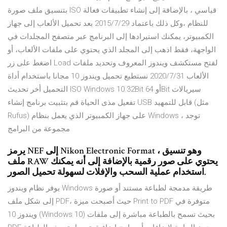
بتنسيق ملف صورة ISO قياسي ، بالإضافة إلى إنشاء تطبيقات فعالة
للنظام ،وكل ذلك باعتماد 2015/7/29 بعد تحميل الألعاب إلى جهاز
الكمبيوتر، يمكنك استيرادها إلى البرنامج عبر متصفح المجلدات في
الواجهة، فقط اذهب إلى المجلد الذي يحتوي على ملفات الألعاب، أو
اضغط على زر Load لفتح مستكشف ويندوز المعروف وتحديد ملفات
الألعاب 2020/7/31 نستطيع تحميل ويندوز 10 مجانا باستخدام أداة
التحميل أخر تحديث ISO Windows 10 32Bit أو 64Bit سيريالات
تفعيل مذى الحياة قم بتثبيت برنامج إنشاء USB قابل للتمهيد (مثل
Rufus) على جهاز الكمبيوتر الذي يعمل بنظام Windows ، توجد
مجموعة من البرامج
يرمز NEF إلى Nikon Electronic Format ، وهو تنسيق
ملف RAW يحتوي على صور رقمية بالإضافة إلى أنه يمكنك
استخدام عملية السحب والإفلات لسهولة تحميل الصور.
يوفر نظام ويندوز Windows طريقة مدمجة لطباعة مستند أو صورة
إلى شكل ملف PDF، حيث أصبحت ميزة Print to PDF متوفرة في
ويندوز 10 (Windows 10) بحيث تسمح بالطباعة مباشرة إلى ملفات