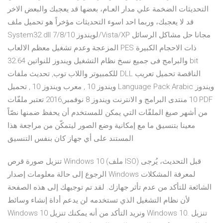
التحديثات الضخمة علي مدار العـام، بعضها قد يعجبك والبعض الاخر
قد لا يعجبك، وربما احد اسوء التحديثات مؤخراً هو تحميل ملف
System32.dll لويندوز 7/8/10/Vista/XP مجانا حل مشاكل الرسائل
المزعجة وعدم تشغيل معظم الالعاب PES ذات الاحجام الكبيرة
والبرامج فى جميع نسخ نظام التشغيل ويندوز للنواتين 32.64 bit
للكمبيوتر واللاب توب, تحديث ملفات DLL الناقصة تحميل تعريب
ويندوز 10 , معرب ويندوز 10 , تحميل Language Pack Arabic ويندوز
10 منتدى البرامج و الانترنت ويندوز 8 نوفمبر,2016 تعتبر ملفّات PDF
من أشهر صيغ الملفّات التي يمكن للمستخدم أن يحفظ ضمنها نصّاً
معينا بتنسيق ما مع إمكانية وضع الصور ليتمكّن من مراجعة هذا
المستند على أي جهاز كان بنفس التنسيق
تنزيل صورة قرص Windows 10 (ملف ISO) قبل التحديث، يُرجى
الرجوع إلى حالة معلومات إصدار Windows لمعرفة المشكلات
الشائعة للتأكد من عدم تأثر جهازك. لقد تم توجيهك إلى هذه الصفحة
لأن نظام التشغيل الذي تستخدمه لن يدعم أداة إنشاء وسائط
Windows 10 ونريد التأكد من أنه يمكنك تنزيل Windows 10. تنزيل