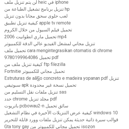
لن يتم تنزيل ملف heic في iphone
تنزيل برنامج تشغيل الطباعة من hp
لعب حلوى سحق مجانا بدون تنزيل
كيفية تنزيل تطبيق apple tv remote
تحميل فيلم السيول من خلال الكروم
تحميل ماري انطوانيت 2006 mp4
تنزيل مجاني لمشغل الفيديو عالي الدقة للكمبيوتر
تحميل ملف cara mengintegrasikan otomatis di chrome
9780199964086 تحميل pdf
كيفية تنزيل ملف من ftp filezilla
Fortnitie تحميل مجاني للكمبيوتر
Estruturas de aã§o concreto e madeira yopanan pdf تنزيل
سبوتيفي apk تحميل نسخة غير محدودة
تنزيل ملفات نقل التسليم من sas
حدد chrome مجلد تنزيل pdf
باتريوت pcbowau2-n سائق تحميل
كيفية عرض التنزيلات الأخيرة في نظام التشغيل windows 10
قوالب سيرة ذاتية حديثة يمكن تنزيل ملفات وورد قابلة للتحرير
Gta tony gay تحميل مجاني للكمبيوتر من isozon