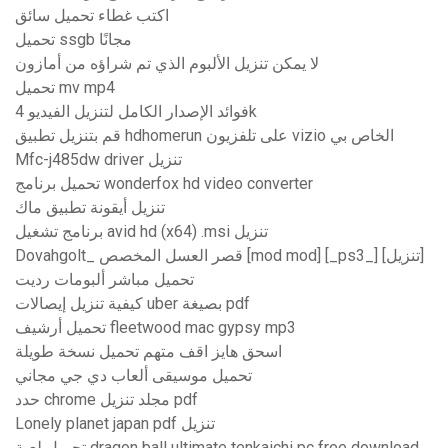
اكتب غطاء تحميل سائق
تحميل ssgb مجانًا
لا يمكن تنزيل الألبوم الذي تم شراؤه من أمازون
تحميل mv mp4
فوائد الإصدار الكامل لتنزيل الفيديو 4k
قم بتنزيل تطبيق hdhomerun على تلفزيون vizio الخاص بي
Mfc-j485dw driver تنزيل
تحميل برنامج wonderfox hd video converter
تنزيل أيقونة تطبيق ماك
برنامج تشغيل avid hd (x64) .msi تنزيل
Dovahgolt_ قصر العسل المخصص [mod mod] [_ps3_] [تنزيل]
تحميل مباشر ألبومات رديت
كيفية تنزيل إيصالات uber بصيغة pdf
تحميل أرشيف fleetwood mac gypsy mp3
اسحق هايز اقف متهم تحميل نسخة طويلة
تحميل موسيقى ألعاب دي جي مجاني
حدد chrome مجلد تنزيل pdf
Lonely planet japan pdf تنزيل
تحميل لعبة dragon ball ultimate tenkaichi pc free download