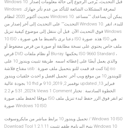
Windows 10. قبل التحديث، يُرجى الرجوع إلى حالة معلومات إصدار
Windows لمعرفة المشكلات الشائعة للتأكد من عدم تأثر جهازك.
تحديث أكتوبر 2020 لنظام Windows 10. يمكن أن يساعدك ""مساعد
التحديث"" على التحديث إلى آخر إصدار من Windows 10. للبدء، انقر
فوق التحديث الآن. قبل أن ننتقل إلى موضوع كيفية تنزيل Windows
10 ISO ، دعنا نرى بالضبط ما هي صورة ISO هذه. صورة ISO هي
ملف خاص يحتوي على نسخة مطابقة أو صورة من قرص مضغوط أو
قرص DVD أو نظام ملفات Blu-ray. يحكمها ISO 9660 Standard ،
والذي يعمل أيضًا على إعطائه اسمه. طريقة تثبيت ويندوز 10 على
مفتاح فلاشة usb : إذا كنت قد قمت للتو بتحميل ملف صورة iso
للويندوز 10 من موقع ويب آخر. تحميل افضل و احدث خلفيات ويندوز
10 بجودة عالية fhd نوفمبر 2, 2019, 9:10 م updated فبراير 13,
2021, 5:31 م 2.2k Views 1 Comment الخطوة السادسة : تختار
موقعًا لحفظ ملف صورة ISO ثم انقر فوق الزر حفظ لبدء تنزيل ملف
صورة Windows 10 ISO.
تحميل ويندوز 10 برابط مباشر من مايكروسوفت / Windows 10 ISO
Download Tool 1.2.1.11 يتيح البرنامج طقم تثبيت Windows 10