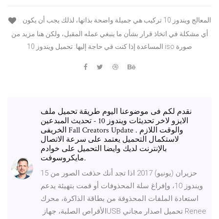
المعالج ويندوز 10 تركيب هي جميلة واضحة بذاتها، لذلك يجب أن يكون
أي مشكلة في اتخاذ قرار بشأن ما ينبغي عمله المقبل، ولكن هنا مزيد من
المساعدة إذا كنت في حاجة إليها: تحميل ويندوز 10 iso صورة
نقدم لكم فى موضوعنا اليوم طريقة تحميل ملف
الايزو لاخر تحديثات ويندوز 10 - تحديث المبدعين
الخريفى Fall Creators Update . والوقت اللازم
لاستكمال التحميل يعتمد على سرعة الاتصال
بالإنترنت لديك وايضا التحميل على خوادم
مايكروسوفت.
15 حزيران (يونيو) 2017 اذا تجد أنك حذفت الصور من
‏ويندوز 10، وإفراغ سلة المحذوفات أو قمت بتهيئة يدعم
استعادة الملفات المحذوفة من بطاقة الذاكرة، محرك
الأقراص الصلبة، جهاز ‏USB‏ تحميل اصدار مجاني ‏Renee