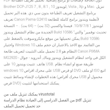
PDF دون الحاجة لإضافات أو برامج إضافية. تحميل تعريف الطباعة
Brother DCP-J125 لويندوز 10 , 8.1 , 8 , 7, Vista , Xp و Mac. تنزيل
برنامج التشغيل تعريف الطباعة بدون سي دي. هذه البر تحميل
تعريف Canon Pixma G2410 لأنظمة ويندوز برامج كاملة للطابعة
لويندوز 10/8/7/8.1. فيستا واكسبي (32 بت) – (64 بت) . – النسخة
الجديدة من نظام التشغيل ويندوز Build 10586 “تحديث نوفمير” والتي
يمكن تحميلها من موقع مايكروسوفت بالضغط على Build 10586
واختيار Windows 10 من القائمة, مع الاخذ بالاعتبار ان حجم ملف
النظام هو 2.8 تحميل ملف التثبيت لتعريف طابعة Canon PIXMA
MG2920 الكل فى واحد لنظام التشغيل ويندوز وماك, أندرويد - جوال -
هاتف. تثبيت ويندوز 10 على USB. طريقة صنع او انشاء نظام
windows 10 على محرك اقراص USB او قرص DVD او ملف ISO اتبع
هذه الخطوات لإنشاء وسائط تثبيت (محرك أقراص USB محمول أو
قرص DVD) يمكنك استخدامها لتثبيت
يمكنك تنزيل ملف من virustotal
من الفصل الدراسي إلى العيادة نظام الدراسة pdf تنزيل
حد تحميل تحميل الملف